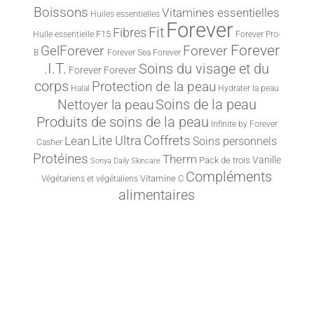
Boissons
Vitamines essentielles
Huiles essentielles
Forever
Fit
Fibres
F15
Huile essentielle
Forever Pro-
Forever
Forever
GelForever
B
Forever Sea
Forever
.I.T.
Soins du visage et du
Forever
Forever
corps
Protection de la peau
Halal
Hydrater la peau
Nettoyer la peau
Soins de la peau
Produits de soins de la peau
Infinite by Forever
Lite Ultra
Coffrets
Lean
Soins personnels
Casher
Protéines
Therm
Vanille
Pack de trois
Sonya Daily Skincare
Compléments
Vitamine C
Végétariens et végétaliens
alimentaires