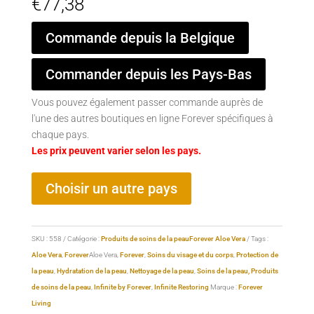
€
77,38
Commande depuis la Belgique
Commander depuis les Pays-Bas
Vous pouvez également passer commande auprès de
l'une des autres boutiques en ligne Forever spécifiques à
chaque pays.
Les prix peuvent varier selon les pays.
Choisir un autre pays
SKU :
558
Catégorie :
Produits de soins de la peauForever Aloe Vera
Tags :
Aloe Vera
,
Forever
Aloe Vera,
Forever
,
Soins du visage et du corps
,
Protection de
la peau
,
Hydratation de la peau
,
Nettoyage de la peau
,
Soins
de
la peau, Produits
de soins de la peau
,
Infinite by Forever
,
Infinite Restoring
Marque :
Forever
Living