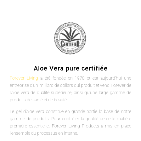
Aloe Vera pure certifiée
Forever Living
a été fondée en 1978 et est aujourd'hui une
entreprise d'un milliard de dollars qui produit et vend Forever de
l'aloe vera de qualité supérieure, ainsi qu'une large gamme de
produits de santé et de beauté.
Le gel d'aloe vera constitue en grande partie la base de notre
gamme de produits. Pour contrôler la qualité de cette matière
première essentielle, Forever Living Products a mis en place
l'ensemble du processus en interne.