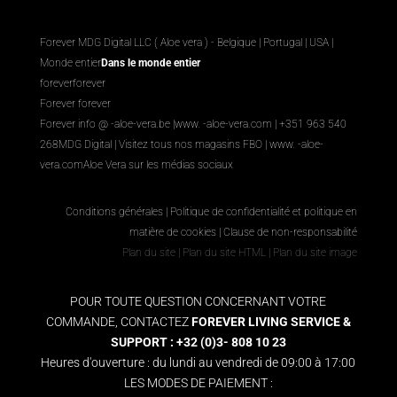
Forever MDG Digital LLC ( Aloe vera ) - Belgique | Portugal | USA |
Monde entier
Dans le monde entier
foreverforever
Forever forever
Forever info @ -aloe-vera.be |
www. -aloe-vera.com
| +351 963 540
268
MDG Digital
|
Visitez tous nos magasins FBO
|
www. -aloe-
vera.com
Aloe Vera sur les médias sociaux
Conditions générales
|
Politique de confidentialité et politique en
matière de cookies
|
Clause de non-responsabilité
Plan du site
|
Plan du site HTML
|
Plan du site image
POUR TOUTE QUESTION CONCERNANT VOTRE
COMMANDE, CONTACTEZ
FOREVER LIVING SERVICE &
SUPPORT : +32 (0)3- 808 10 23
Heures d'ouverture : du lundi au vendredi de 09:00 à 17:00
LES MODES DE PAIEMENT :