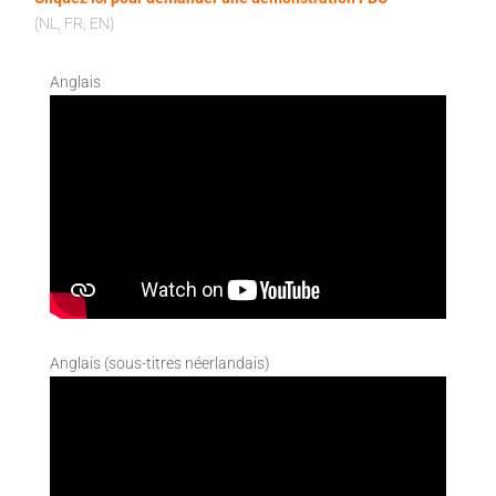
(NL, FR, EN)
Anglais
Anglais (sous-titres néerlandais)