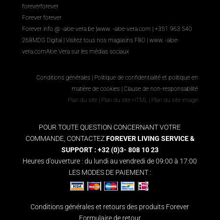
foreverforever
Forever forever
Forever info @ -aloe-vera.be |
www. -aloe-vera.com
| +351 963 540
268
MDG Digital
|
Visitez tous nos magasins FBO
|
www. -aloe-
vera.com
Aloe Vera sur les médias sociaux
Conditions générales
|
Politique de confidentialité et politique en
matière de cookies
|
Clause de non-responsabilité
Plan du site
|
Plan du site HTML
|
Plan du site image
POUR TOUTE QUESTION CONCERNANT VOTRE
COMMANDE, CONTACTEZ
FOREVER LIVING SERVICE &
SUPPORT : +32 (0)3- 808 10 23
Heures d'ouverture : du lundi au vendredi de 09:00 à 17:00
LES MODES DE PAIEMENT :
Conditions générales et retours des produits Forever
Formulaire de retour