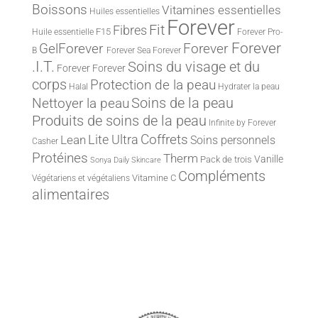
Boissons
Vitamines essentielles
Huiles essentielles
Forever
Fit
Fibres
F15
Huile essentielle
Forever Pro-
Forever
Forever
GelForever
B
Forever Sea
Forever
.I.T.
Soins du visage et du
Forever
Forever
corps
Protection de la peau
Halal
Hydrater la peau
Nettoyer la peau
Soins de la peau
Produits de soins de la peau
Infinite by Forever
Lite Ultra
Coffrets
Lean
Soins personnels
Casher
Protéines
Therm
Vanille
Pack de trois
Sonya Daily Skincare
Compléments
Vitamine C
Végétariens et végétaliens
alimentaires