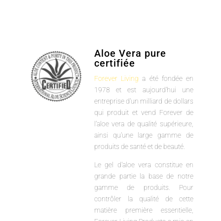
Aloe Vera pure
certifiée
Forever Living
a été fondée en
1978 et est aujourd'hui une
entreprise d'un milliard de dollars
qui produit et vend Forever de
l'aloe vera de qualité supérieure,
ainsi qu'une large gamme de
produits de santé et de beauté.
Le gel d'aloe vera constitue en
grande partie la base de notre
gamme de produits. Pour
contrôler la qualité de cette
matière première essentielle,