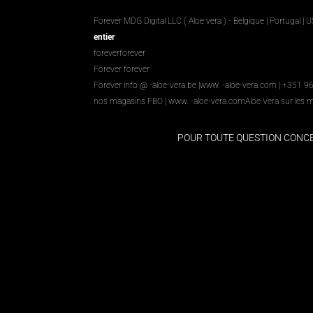
Forever MDG Digital LLC ( Aloe vera ) - Belgique | Portugal | 
entier
foreverforever
Forever forever
Forever info @ -aloe-vera.be |
www. -aloe-vera.com
| +351 9
nos magasins FBO
|
www. -aloe-vera.com
Aloe Vera sur les 
POUR TOUTE QUESTION CON