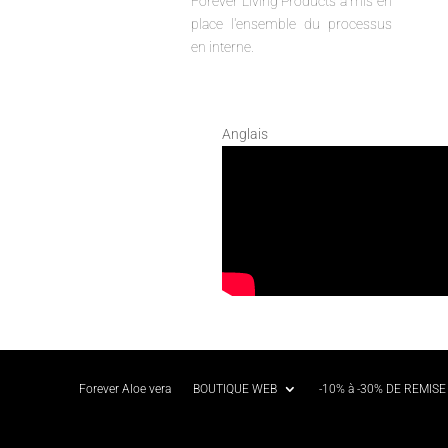
Forever Living Products a mis en
place l'ensemble du processus
en interne.
Anglais
Forever Aloe vera
BOUTIQUE WEB
-10% à -30% DE REMISE 