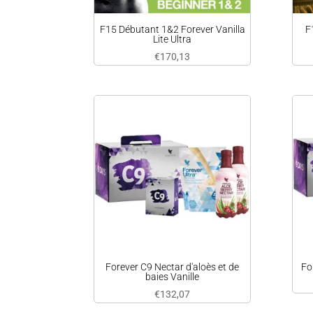
F15 Débutant 1&2 Forever Vanilla
F
Lite Ultra
€
170,13
Forever C9 Nectar d'aloès et de
Fo
baies Vanille
€
132,07