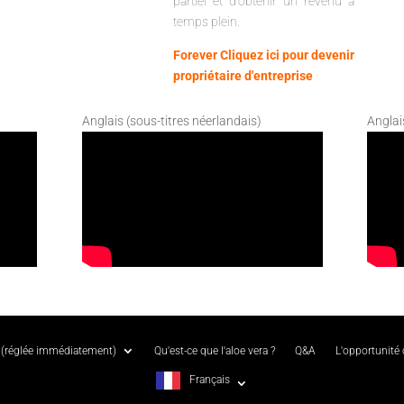
partiel et d'obtenir un revenu à
temps plein.
Forever Cliquez ici pour devenir
propriétaire d'entreprise
Anglais (sous-titres néerlandais)
Anglai
(réglée immédiatement)
Qu'est-ce que l'aloe vera ?
Q&A
L'opportunité
Français