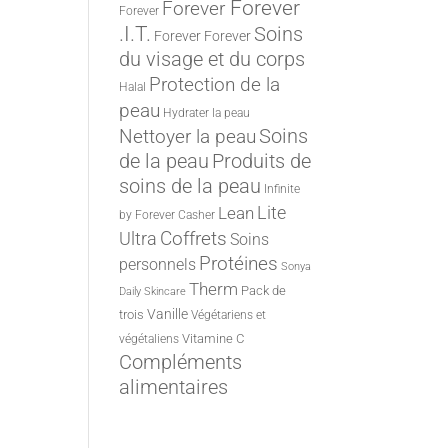
Forever
Forever
Forever
.I.T.
Soins
Forever
Forever
du visage et du corps
Protection de la
Halal
peau
Hydrater la peau
Nettoyer la peau
Soins
de la peau
Produits de
soins de la peau
Infinite
Lite
Lean
by Forever
Casher
Ultra
Coffrets
Soins
Protéines
personnels
Sonya
Therm
Pack de
Daily Skincare
Vanille
trois
Végétariens et
Vitamine C
végétaliens
Compléments
alimentaires