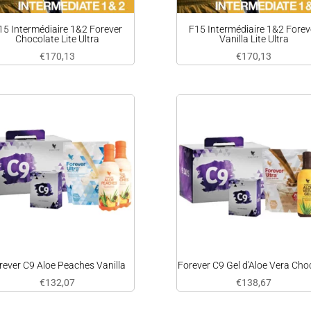
15 Intermédiaire 1&2 Forever
F15 Intermédiaire 1&2 Forev
Chocolate Lite Ultra
Vanilla Lite Ultra
€
170,13
€
170,13
rever C9 Aloe Peaches Vanilla
Forever C9 Gel d'Aloe Vera Cho
€
132,07
€
138,67