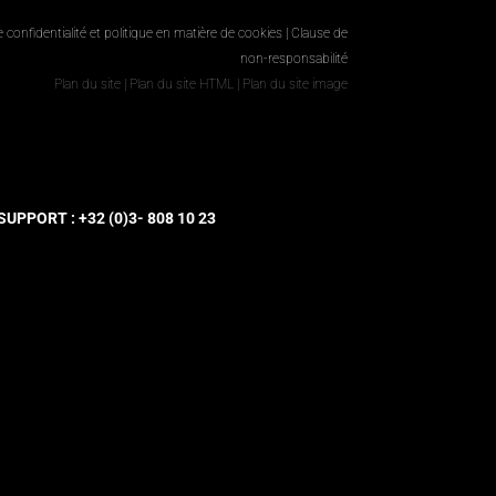
e confidentialité et politique en matière de cookies
|
Clause de
non-responsabilité
Plan du site
|
Plan du site HTML
|
Plan du site image
UPPORT : +32 (0)3- 808 10 23