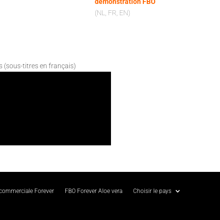
démonstration FBO
(NL, FR, EN)
s (sous-titres en français)
 commerciale Forever
FBO Forever Aloe vera
Choisir le pays