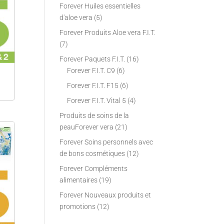
Forever Huiles essentielles
d'aloe vera
(5)
Forever Produits Aloe vera F.I.T.
(7)
Forever Paquets F.I.T.
(16)
Forever F.I.T. C9
(6)
Forever F.I.T. F15
(6)
Forever F.I.T. Vital 5
(4)
Produits de soins de la
peauForever vera
(21)
Forever Soins personnels avec
de bons cosmétiques
(12)
Forever Compléments
alimentaires
(19)
Forever Nouveaux produits et
promotions
(12)