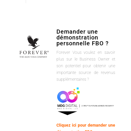
Demander une
démonstration
personnelle FBO ?
Forever Vous voulez en savoir
plus sur le Business Owner et
son potentiel pour obtenir une
importante source de revenus
supplémentaires ?
Cliquez ici pour demander une