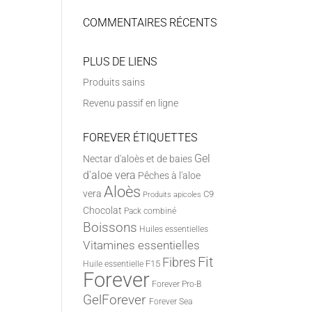
COMMENTAIRES RÉCENTS
PLUS DE LIENS
Produits sains
Revenu passif en ligne
FOREVER ÉTIQUETTES
Gel
Nectar d'aloès et de baies
d'aloe vera
Pêches à l'aloe
Aloès
vera
C9
Produits apicoles
Chocolat
Pack combiné
Boissons
Huiles essentielles
Vitamines essentielles
Fit
Fibres
F15
Huile essentielle
Forever
Forever Pro-B
GelForever
Forever Sea