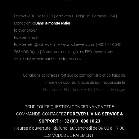
Forever MDG Digital LLC ( Aloe vera ) - Belgique | Portugal | USA |
Monde entier
Dans le monde entier
foreverforever
Forever forever
Forever info @ -aloe-vera.be |
www. -aloe-vera.com
| +351 963 540
268
MDG Digital
|
Visitez tous nos magasins FBO
|
www. -aloe-
vera.com
Aloe Vera sur les médias sociaux
Conditions générales
|
Politique de confidentialité et politique en
matière de cookies
|
Clause de non-responsabilité
Plan du site
|
Plan du site HTML
|
Plan du site image
POUR TOUTE QUESTION CONCERNANT VOTRE
COMMANDE, CONTACTEZ
FOREVER LIVING SERVICE &
SUPPORT : +32 (0)3- 808 10 23
Heures d'ouverture : du lundi au vendredi de 09:00 à 17:00
LES MODES DE PAIEMENT :