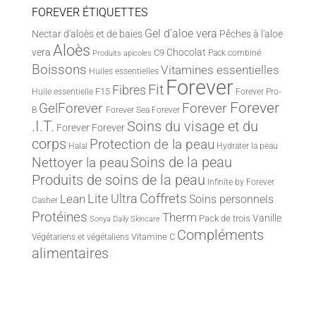
FOREVER ÉTIQUETTES
Gel d'aloe vera
Nectar d'aloès et de baies
Pêches à l'aloe
Aloès
vera
Chocolat
C9
Pack combiné
Produits apicoles
Boissons
Vitamines essentielles
Huiles essentielles
Forever
Fit
Fibres
F15
Huile essentielle
Forever Pro-
Forever
Forever
GelForever
B
Forever Sea
Forever
.I.T.
Soins du visage et du
Forever
Forever
corps
Protection de la peau
Halal
Hydrater la peau
Nettoyer la peau
Soins de la peau
Produits de soins de la peau
Infinite by Forever
Lite Ultra
Coffrets
Lean
Soins personnels
Casher
Protéines
Therm
Vanille
Pack de trois
Sonya Daily Skincare
Compléments
Vitamine C
Végétariens et végétaliens
alimentaires