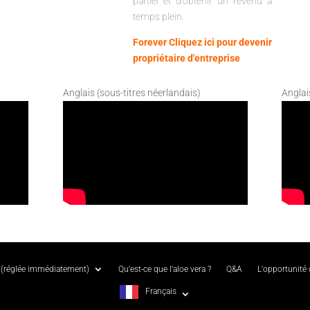
partiel et d'obtenir un revenu à
temps plein.
Forever Cliquez ici pour devenir
propriétaire d'entreprise
Anglais (sous-titres néerlandais)
Anglai
(réglée immédiatement)
Qu'est-ce que l'aloe vera ?
Q&A
L'opportunité
Français