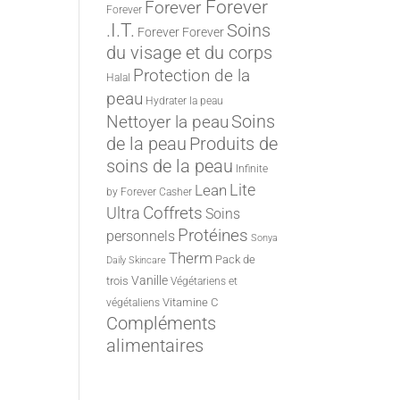
Forever
Forever
Forever
.I.T.
Soins
Forever
Forever
du visage et du corps
Protection de la
Halal
peau
Hydrater la peau
Nettoyer la peau
Soins
de la peau
Produits de
soins de la peau
Infinite
Lite
Lean
by Forever
Casher
Ultra
Coffrets
Soins
Protéines
personnels
Sonya
Therm
Pack de
Daily Skincare
Vanille
trois
Végétariens et
Vitamine C
végétaliens
Compléments
alimentaires