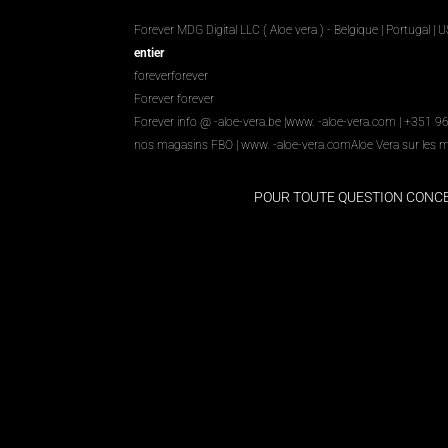
Forever MDG Digital LLC ( Aloe vera ) - Belgique | Portugal | 
entier
foreverforever
Forever forever
Forever info @ -aloe-vera.be |
www. -aloe-vera.com
| +351 9
nos magasins FBO
|
www. -aloe-vera.com
Aloe Vera sur les 
POUR TOUTE QUESTION CON