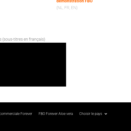
démonstration FBO
(NL, FR, EN)
s (sous-titres en français)
 commerciale Forever
FBO Forever Aloe vera
Choisir le pays