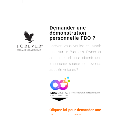
Demander une
démonstration
personnelle FBO ?
Forever Vous voulez en savoir
plus sur le Business Owner et
son potentiel pour obtenir une
importante source de revenus
supplémentaires ?
Cliquez ici pour demander une