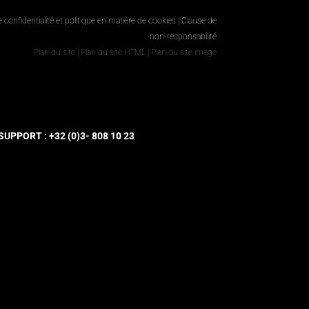
e confidentialité et politique en matière de cookies
|
Clause de
non-responsabilité
Plan du site
|
Plan du site HTML
|
Plan du site image
UPPORT : +32 (0)3- 808 10 23