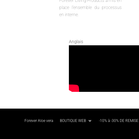
Forever Living Products a mis en
place l'ensemble du processus
en interne.
Anglais
Forever Aloe vera
BOUTIQUE WEB
-10% à -30% DE REMISE 