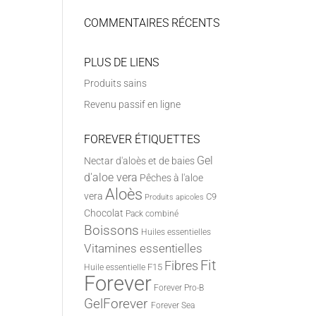
COMMENTAIRES RÉCENTS
PLUS DE LIENS
Produits sains
Revenu passif en ligne
FOREVER ÉTIQUETTES
Gel
Nectar d'aloès et de baies
d'aloe vera
Pêches à l'aloe
Aloès
vera
C9
Produits apicoles
Chocolat
Pack combiné
Boissons
Huiles essentielles
Vitamines essentielles
Fit
Fibres
F15
Huile essentielle
Forever
Forever Pro-B
GelForever
Forever Sea