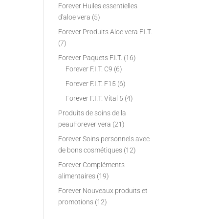
Forever Huiles essentielles
d'aloe vera
(5)
Forever Produits Aloe vera F.I.T.
(7)
Forever Paquets F.I.T.
(16)
Forever F.I.T. C9
(6)
Forever F.I.T. F15
(6)
Forever F.I.T. Vital 5
(4)
Produits de soins de la
peauForever vera
(21)
Forever Soins personnels avec
de bons cosmétiques
(12)
Forever Compléments
alimentaires
(19)
Forever Nouveaux produits et
promotions
(12)