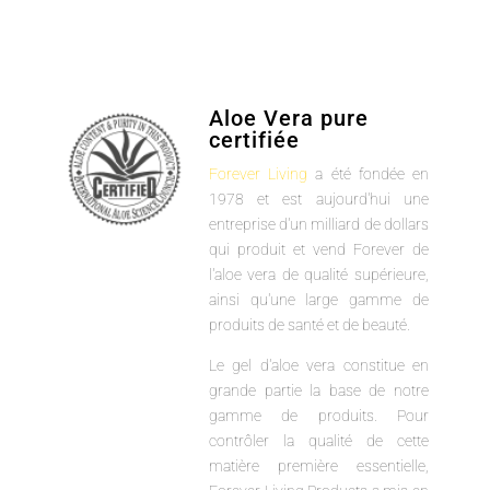
Aloe Vera pure
certifiée
Forever Living
a été fondée en
1978 et est aujourd'hui une
entreprise d'un milliard de dollars
qui produit et vend Forever de
l'aloe vera de qualité supérieure,
ainsi qu'une large gamme de
produits de santé et de beauté.
Le gel d'aloe vera constitue en
grande partie la base de notre
gamme de produits. Pour
contrôler la qualité de cette
matière première essentielle,