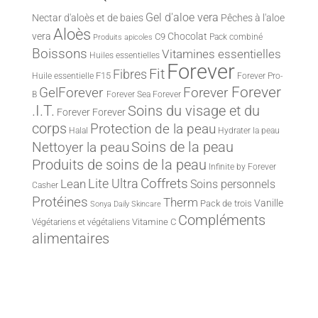
Gel d'aloe vera
Nectar d'aloès et de baies
Pêches à l'aloe
Aloès
vera
Chocolat
C9
Pack combiné
Produits apicoles
Boissons
Vitamines essentielles
Huiles essentielles
Forever
Fit
Fibres
F15
Huile essentielle
Forever Pro-
Forever
Forever
GelForever
B
Forever Sea
Forever
.I.T.
Soins du visage et du
Forever
Forever
corps
Protection de la peau
Halal
Hydrater la peau
Nettoyer la peau
Soins de la peau
Produits de soins de la peau
Infinite by Forever
Lite Ultra
Coffrets
Lean
Soins personnels
Casher
Protéines
Therm
Vanille
Pack de trois
Sonya Daily Skincare
Compléments
Vitamine C
Végétariens et végétaliens
alimentaires