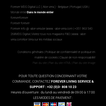
Forever MDG Digital LLC ( Aloe vera ) - Belgique | Portugal | USA |
Monde entier
Dans le monde entier
foreverforever
Forever forever
Forever info @ -aloe-vera.be |
www. -aloe-vera.com
| +351 963 540
268
MDG Digital
|
Visitez tous nos magasins FBO
|
www. -aloe-
vera.com
Aloe Vera sur les médias sociaux
Conditions générales
|
Politique de confidentialité et politique en
matière de cookies
|
Clause de non-responsabilité
Plan du site
|
Plan du site HTML
|
Plan du site image
POUR TOUTE QUESTION CONCERNANT VOTRE
COMMANDE, CONTACTEZ
FOREVER LIVING SERVICE &
SUPPORT : +32 (0)3- 808 10 23
Heures d'ouverture : du lundi au vendredi de 09:00 à 17:00
LES MODES DE PAIEMENT :