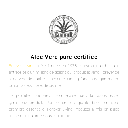
Aloe Vera pure certifiée
Forever Living
a été fondée en 1978 et est aujourd'hui une
entreprise d'un milliard de dollars qui produit et vend Forever de
l'aloe vera de qualité supérieure, ainsi qu'une large gamme de
produits de santé et de beauté.
Le gel d'aloe vera constitue en grande partie la base de notre
gamme de produits. Pour contrôler la qualité de cette matière
première essentielle, Forever Living Products a mis en place
l'ensemble du processus en interne.