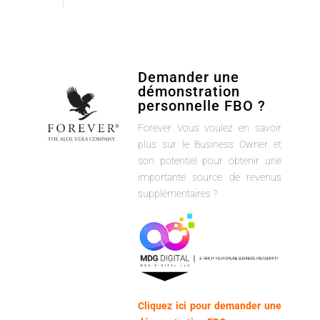
Demander une
démonstration
personnelle FBO ?
Forever Vous voulez en savoir
plus sur le Business Owner et
son potentiel pour obtenir une
importante source de revenus
supplémentaires ?
Cliquez ici pour demander une