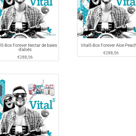
al5 Box Forever Nectar de baies
Vital5 Box Forever Aloe Peac
d'aloès
€
288,56
€
288,56