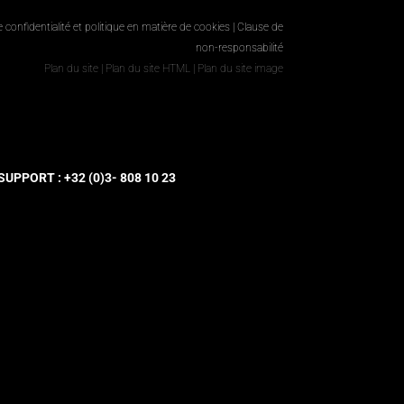
e confidentialité et politique en matière de cookies
|
Clause de
non-responsabilité
Plan du site
|
Plan du site HTML
|
Plan du site image
UPPORT : +32 (0)3- 808 10 23