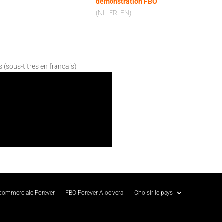
démonstration FBO
(NL, FR, EN)
s (sous-titres en français)
 commerciale Forever
FBO Forever Aloe vera
Choisir le pays