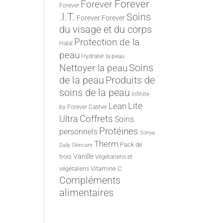
Forever
Forever
Forever
.I.T.
Soins
Forever
Forever
du visage et du corps
Protection de la
Halal
peau
Hydrater la peau
Nettoyer la peau
Soins
de la peau
Produits de
soins de la peau
Infinite
Lite
Lean
by Forever
Casher
Ultra
Coffrets
Soins
Protéines
personnels
Sonya
Therm
Pack de
Daily Skincare
Vanille
trois
Végétariens et
Vitamine C
végétaliens
Compléments
alimentaires