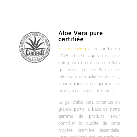
Aloe Vera pure
certifiée
Forever Living
a été fondée en
1978 et est aujourd'hui une
entreprise d'un milliard de dollars
qui produit et vend Forever de
l'aloe vera de qualité supérieure,
ainsi qu'une large gamme de
produits de santé et de beauté.
Le gel d'aloe vera constitue en
grande partie la base de notre
gamme de produits. Pour
contrôler la qualité de cette
matière première essentielle,