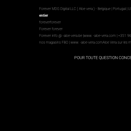
Forever MDG Digital LLC ( Aloe vera ) - Belgique | Portugal | 
entier
foreverforever
Forever forever
Forever info @ -aloe-vera.be |
www. -aloe-vera.com
| +351 9
nos magasins FBO
|
www. -aloe-vera.com
Aloe Vera sur les 
POUR TOUTE QUESTION CON