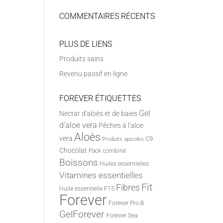
COMMENTAIRES RÉCENTS
PLUS DE LIENS
Produits sains
Revenu passif en ligne
FOREVER ÉTIQUETTES
Gel
Nectar d'aloès et de baies
d'aloe vera
Pêches à l'aloe
Aloès
vera
C9
Produits apicoles
Chocolat
Pack combiné
Boissons
Huiles essentielles
Vitamines essentielles
Fit
Fibres
F15
Huile essentielle
Forever
Forever Pro-B
GelForever
Forever Sea