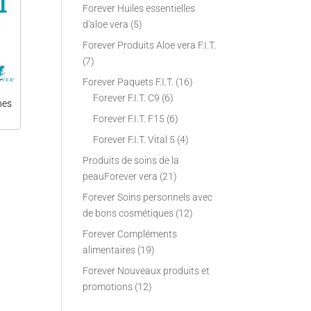
Forever Huiles essentielles
d'aloe vera
(5)
Forever Produits Aloe vera F.I.T.
(7)
Forever Paquets F.I.T.
(16)
Forever F.I.T. C9
(6)
hes
Forever F.I.T. F15
(6)
Forever F.I.T. Vital 5
(4)
Produits de soins de la
peauForever vera
(21)
Forever Soins personnels avec
de bons cosmétiques
(12)
Forever Compléments
alimentaires
(19)
Forever Nouveaux produits et
promotions
(12)