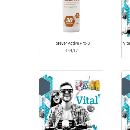
Forever Active Pro-B
Vit
€
44,17