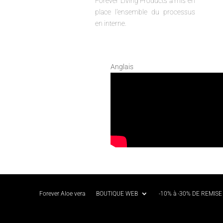
Forever Living Products a mis en
place l'ensemble du processus
en interne.
Anglais
Forever Aloe vera
BOUTIQUE WEB
-10% à -30% DE REMISE 