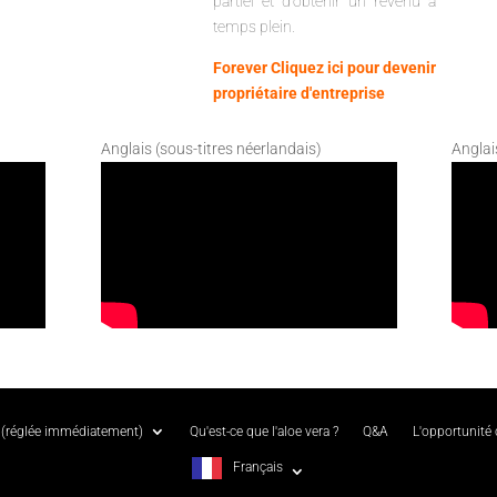
partiel et d'obtenir un revenu à
temps plein.
Forever Cliquez ici pour devenir
propriétaire d'entreprise
Anglais (sous-titres néerlandais)
Anglai
(réglée immédiatement)
Qu'est-ce que l'aloe vera ?
Q&A
L'opportunité
Français