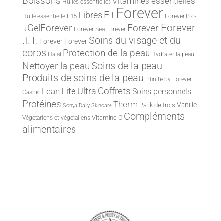
Boissons
Vitamines essentielles
Huiles essentielles
Forever
Fit
Fibres
F15
Huile essentielle
Forever Pro-
Forever
Forever
GelForever
B
Forever Sea
Forever
.I.T.
Soins du visage et du
Forever
Forever
corps
Protection de la peau
Halal
Hydrater la peau
Nettoyer la peau
Soins de la peau
Produits de soins de la peau
Infinite by Forever
Lite Ultra
Coffrets
Lean
Soins personnels
Casher
Protéines
Therm
Vanille
Pack de trois
Sonya Daily Skincare
Compléments
Vitamine C
Végétariens et végétaliens
alimentaires