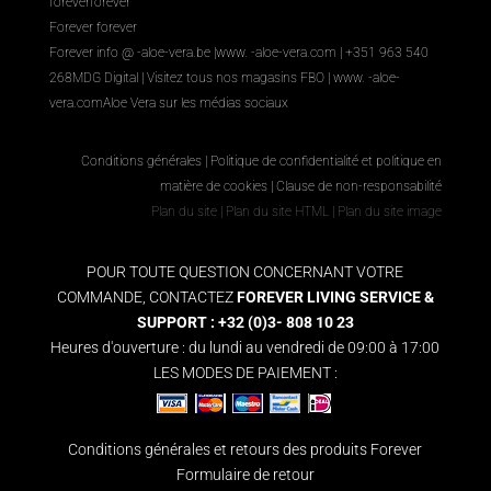
foreverforever
Forever forever
Forever info @ -aloe-vera.be |
www. -aloe-vera.com
| +351 963 540
268
MDG Digital
|
Visitez tous nos magasins FBO
|
www. -aloe-
vera.com
Aloe Vera sur les médias sociaux
Conditions générales
|
Politique de confidentialité et politique en
matière de cookies
|
Clause de non-responsabilité
Plan du site
|
Plan du site HTML
|
Plan du site image
POUR TOUTE QUESTION CONCERNANT VOTRE
COMMANDE, CONTACTEZ
FOREVER LIVING SERVICE &
SUPPORT : +32 (0)3- 808 10 23
Heures d'ouverture : du lundi au vendredi de 09:00 à 17:00
LES MODES DE PAIEMENT :
Conditions générales et retours des produits Forever
Formulaire de retour