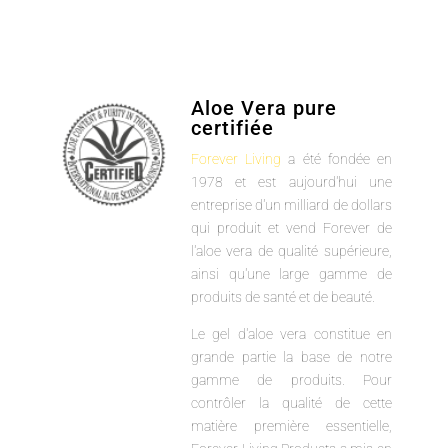
Aloe Vera pure
certifiée
Forever Living
a été fondée en
1978 et est aujourd'hui une
entreprise d'un milliard de dollars
qui produit et vend Forever de
l'aloe vera de qualité supérieure,
ainsi qu'une large gamme de
produits de santé et de beauté.
Le gel d'aloe vera constitue en
grande partie la base de notre
gamme de produits. Pour
contrôler la qualité de cette
matière première essentielle,