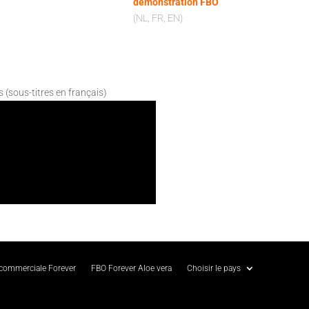
démonstration FBO
(NL, FR, EN)
s (sous-titres en français)
 commerciale Forever
FBO Forever Aloe vera
Choisir le pays