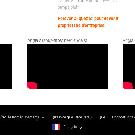
partiel et d'obtenir un revenu à
temps plein.
Forever Cliquez ici pour devenir
propriétaire d'entreprise
Anglais (sous-titres néerlandais)
Anglai
(réglée immédiatement)
Qu'est-ce que l'aloe vera ?
Q&A
L'opportunité
Français