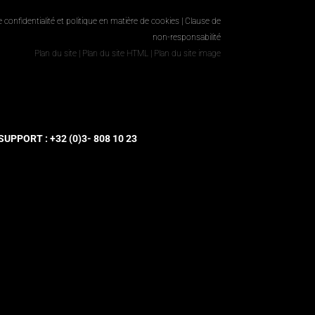
e confidentialité et politique en matière de cookies
|
Clause de
non-responsabilité
Plan du site
|
Plan du site HTML
|
Plan du site image
UPPORT : +32 (0)3- 808 10 23