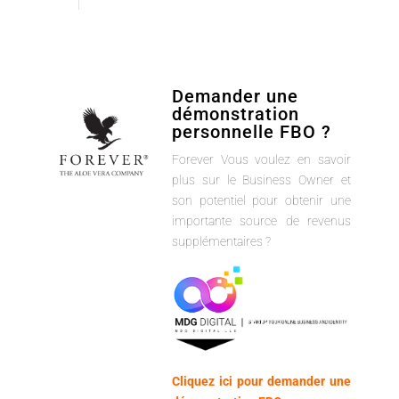
Demander une
démonstration
personnelle FBO ?
Forever Vous voulez en savoir
plus sur le Business Owner et
son potentiel pour obtenir une
importante source de revenus
supplémentaires ?
Cliquez ici pour demander une