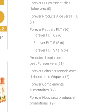
Forever Huiles essentielles
d'aloe vera
(5)
Forever Produits Aloe vera F.I.T.
(7)
Forever Paquets F.I.T.
(16)
Forever F.I.T. C9
(6)
er
Forever F.I.T. F15
(6)
Forever F.I.T. Vital 5
(4)
Produits de soins de la
peauForever vera
(21)
Forever Soins personnels avec
de bons cosmétiques
(12)
Forever Compléments
alimentaires
(19)
Forever Nouveaux produits et
promotions
(12)