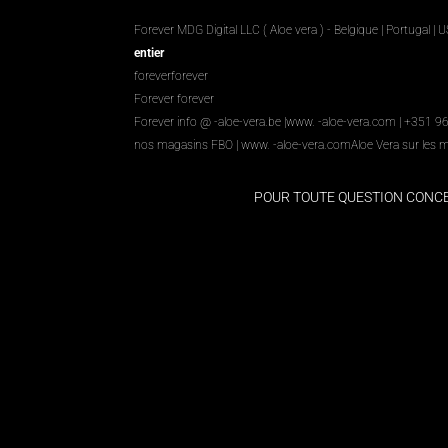
Forever MDG Digital LLC ( Aloe vera ) - Belgique | Portugal | 
entier
foreverforever
Forever forever
Forever info @ -aloe-vera.be |
www. -aloe-vera.com
| +351 9
nos magasins FBO
|
www. -aloe-vera.com
Aloe Vera sur les 
POUR TOUTE QUESTION CON