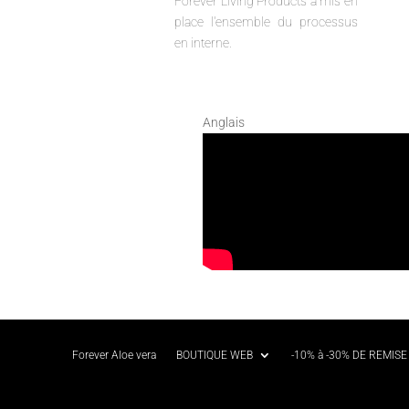
Forever Living Products a mis en
place l'ensemble du processus
en interne.
Anglais
Forever Aloe vera
BOUTIQUE WEB
-10% à -30% DE REMISE 