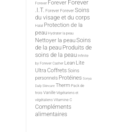
Forever
Forever
Forever
.I.T.
Soins
Forever
Forever
du visage et du corps
Protection de la
Halal
peau
Hydrater la peau
Nettoyer la peau
Soins
de la peau
Produits de
soins de la peau
Infinite
Lite
Lean
by Forever
Casher
Ultra
Coffrets
Soins
Protéines
personnels
Sonya
Therm
Pack de
Daily Skincare
Vanille
trois
Végétariens et
Vitamine C
végétaliens
Compléments
alimentaires