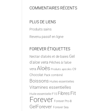
COMMENTAIRES RÉCENTS
PLUS DE LIENS
Produits sains
Revenu passif en ligne
FOREVER ÉTIQUETTES
Gel
Nectar d'aloès et de baies
d'aloe vera
Pêches à l'aloe
Aloès
vera
C9
Produits apicoles
Chocolat
Pack combiné
Boissons
Huiles essentielles
Vitamines essentielles
Fit
Fibres
F15
Huile essentielle
Forever
Forever Pro-B
GelForever
Forever Sea