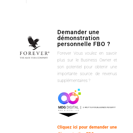
Demander une
démonstration
personnelle FBO ?
Forever Vous voulez en savoir
plus sur le Business Owner et
son potentiel pour obtenir une
importante source de revenus
supplémentaires ?
Cliquez ici pour demander une