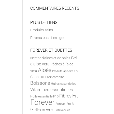
COMMENTAIRES RÉCENTS
PLUS DE LIENS
Produits sains
Revenu passif en ligne
FOREVER ÉTIQUETTES
Gel
Nectar d'aloès et de baies
d'aloe vera
Pêches à l'aloe
Aloès
vera
C9
Produits apicoles
Chocolat
Pack combiné
Boissons
Huiles essentielles
Vitamines essentielles
Fit
Fibres
F15
Huile essentielle
Forever
Forever Pro-B
GelForever
Forever Sea