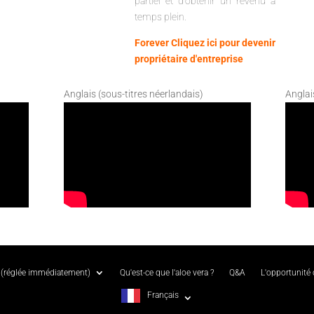
partiel et d'obtenir un revenu à
temps plein.
Forever Cliquez ici pour devenir
propriétaire d'entreprise
Anglais (sous-titres néerlandais)
Anglai
(réglée immédiatement)
Qu'est-ce que l'aloe vera ?
Q&A
L'opportunité
Français