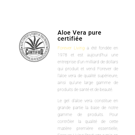
Aloe Vera pure
certifiée
Forever Living
a été fondée en
1978 et est aujourd'hui une
entreprise d'un milliard de dollars
qui produit et vend Forever de
l'aloe vera de qualité supérieure,
ainsi qu'une large gamme de
produits de santé et de beauté.
Le gel d'aloe vera constitue en
grande partie la base de notre
gamme de produits. Pour
contrôler la qualité de cette
matière première essentielle,