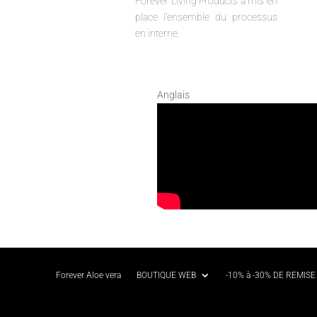
Forever Living Products a mis en
place l'ensemble du processus
en interne.
Anglais
Forever Aloe vera
BOUTIQUE WEB
-10% à -30% DE REMISE 