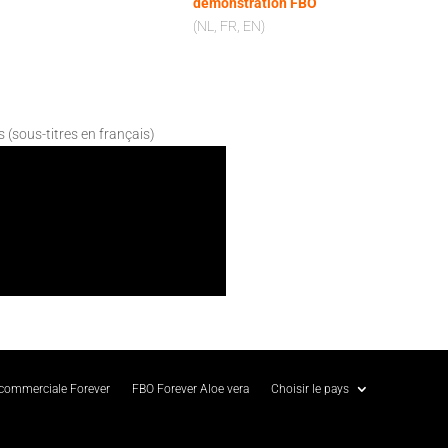
démonstration FBO
(NL, FR, EN)
s (sous-titres en français)
 commerciale Forever
FBO Forever Aloe vera
Choisir le pays