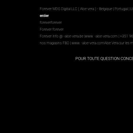
Forever MDG Digital LLC ( Aloe vera ) - Belgique | Portugal | 
entier
foreverforever
Forever forever
Forever info @ -aloe-vera.be |
www. -aloe-vera.com
| +351 9
nos magasins FBO
|
www. -aloe-vera.com
Aloe Vera sur les 
POUR TOUTE QUESTION CON