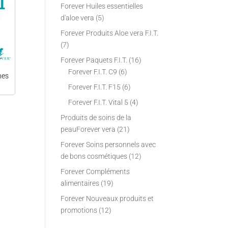
Forever Huiles essentielles
d'aloe vera
(5)
Forever Produits Aloe vera F.I.T.
(7)
Forever Paquets F.I.T.
(16)
Forever F.I.T. C9
(6)
hes
Forever F.I.T. F15
(6)
Forever F.I.T. Vital 5
(4)
Produits de soins de la
peauForever vera
(21)
Forever Soins personnels avec
de bons cosmétiques
(12)
Forever Compléments
alimentaires
(19)
Forever Nouveaux produits et
promotions
(12)