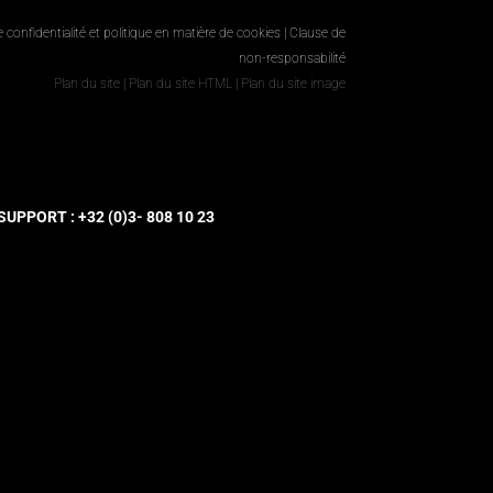
e confidentialité et politique en matière de cookies
|
Clause de
non-responsabilité
Plan du site
|
Plan du site HTML
|
Plan du site image
UPPORT : +32 (0)3- 808 10 23