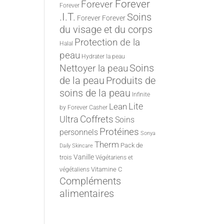
Forever
Forever
Forever
.I.T.
Soins
Forever
Forever
du visage et du corps
Protection de la
Halal
peau
Hydrater la peau
Nettoyer la peau
Soins
de la peau
Produits de
soins de la peau
Infinite
Lite
Lean
by Forever
Casher
Ultra
Coffrets
Soins
Protéines
personnels
Sonya
Therm
Pack de
Daily Skincare
Vanille
trois
Végétariens et
Vitamine C
végétaliens
Compléments
alimentaires