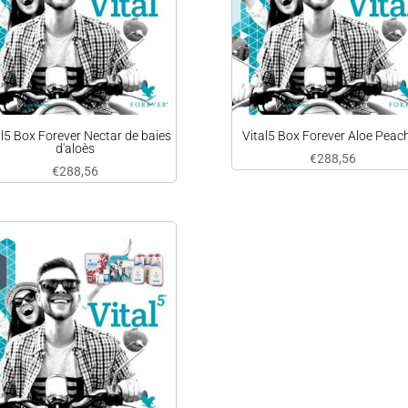
al5 Box Forever Nectar de baies
Vital5 Box Forever Aloe Peac
d'aloès
€
288,56
€
288,56