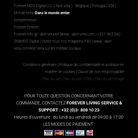
Forever MDG Digital LLC ( Aloe vera ) - Belgique | Portugal | USA |
Monde entier
Dans le monde entier
foreverforever
Forever forever
Forever info @ -aloe-vera.be |
www. -aloe-vera.com
| +351 963 540
268
MDG Digital
|
Visitez tous nos magasins FBO
|
www. -aloe-
vera.com
Aloe Vera sur les médias sociaux
Conditions générales
|
Politique de confidentialité et politique en
matière de cookies
|
Clause de non-responsabilité
Plan du site
|
Plan du site HTML
|
Plan du site image
POUR TOUTE QUESTION CONCERNANT VOTRE
COMMANDE, CONTACTEZ
FOREVER LIVING SERVICE &
SUPPORT : +32 (0)3- 808 10 23
Heures d'ouverture : du lundi au vendredi de 09:00 à 17:00
LES MODES DE PAIEMENT :