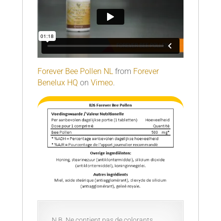
Forever Bee Pollen NL
from
Forever
Benelux HQ
on
Vimeo
.
N.B. Ne contient pas de colorants,