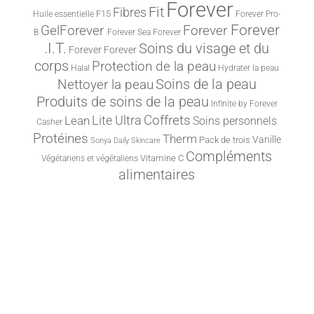
Forever
Fit
Fibres
F15
Huile essentielle
Forever Pro-
Forever
Forever
GelForever
B
Forever Sea
Forever
.I.T.
Soins du visage et du
Forever
Forever
corps
Protection de la peau
Halal
Hydrater la peau
Nettoyer la peau
Soins de la peau
Produits de soins de la peau
Infinite by Forever
Lite Ultra
Coffrets
Lean
Soins personnels
Casher
Protéines
Therm
Vanille
Pack de trois
Sonya Daily Skincare
Compléments
Vitamine C
Végétariens et végétaliens
alimentaires