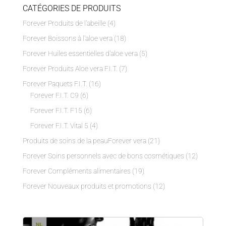
CATÉGORIES DE PRODUITS
Forever Produits de l'abeille
(4)
Forever Boissons à l'aloe vera
(18)
Forever Huiles essentielles d'aloe vera
(5)
Forever Produits Aloe vera F.I.T.
(7)
Forever Paquets F.I.T.
(16)
Forever F.I.T. C9
(6)
Forever F.I.T. F15
(6)
Forever F.I.T. Vital 5
(4)
Produits de soins de la peauForever vera
(21)
Forever Soins personnels avec de bons cosmétiques
(12)
Forever Compléments alimentaires
(19)
Forever Nouveaux produits et promotions
(12)