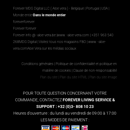
Forever MDG Digital LLC ( Aloe vera ) - Belgique | Portugal | USA |
Monde entier
Dans le monde entier
foreverforever
Forever forever
Forever info @ -aloe-vera.be |
www. -aloe-vera.com
| +351 963 540
268
MDG Digital
|
Visitez tous nos magasins FBO
|
www. -aloe-
vera.com
Aloe Vera sur les médias sociaux
Conditions générales
|
Politique de confidentialité et politique en
matière de cookies
|
Clause de non-responsabilité
Plan du site
|
Plan du site HTML
|
Plan du site image
POUR TOUTE QUESTION CONCERNANT VOTRE
COMMANDE, CONTACTEZ
FOREVER LIVING SERVICE &
SUPPORT : +32 (0)3- 808 10 23
Heures d'ouverture : du lundi au vendredi de 09:00 à 17:00
LES MODES DE PAIEMENT :