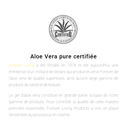
Aloe Vera pure certifiée
Forever Living
a été fondée en 1978 et est aujourd'hui une
entreprise d'un milliard de dollars qui produit et vend Forever de
l'aloe vera de qualité supérieure, ainsi qu'une large gamme de
produits de santé et de beauté.
Le gel d'aloe vera constitue en grande partie la base de notre
gamme de produits. Pour contrôler la qualité de cette matière
première essentielle, Forever Living Products a mis en place
l'ensemble du processus en interne.