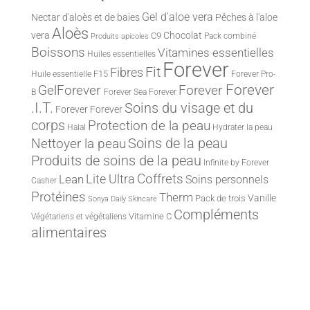
Gel d'aloe vera
Nectar d'aloès et de baies
Pêches à l'aloe
Aloès
vera
Chocolat
C9
Pack combiné
Produits apicoles
Boissons
Vitamines essentielles
Huiles essentielles
Forever
Fit
Fibres
F15
Huile essentielle
Forever Pro-
Forever
Forever
GelForever
B
Forever Sea
Forever
.I.T.
Soins du visage et du
Forever
Forever
corps
Protection de la peau
Halal
Hydrater la peau
Nettoyer la peau
Soins de la peau
Produits de soins de la peau
Infinite by Forever
Lite Ultra
Coffrets
Lean
Soins personnels
Casher
Protéines
Therm
Vanille
Pack de trois
Sonya Daily Skincare
Compléments
Vitamine C
Végétariens et végétaliens
alimentaires