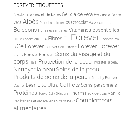
FOREVER ÉTIQUETTES
Gel d'aloe vera
Nectar d'aloès et de baies
Pêches à l'aloe
Aloès
vera
Chocolat
C9
Pack combiné
Produits apicoles
Boissons
Vitamines essentielles
Huiles essentielles
Forever
Fit
Fibres
F15
Huile essentielle
Forever Pro-
Forever
Forever
GelForever
B
Forever Sea
Forever
.I.T.
Soins du visage et du
Forever
Forever
corps
Protection de la peau
Halal
Hydrater la peau
Nettoyer la peau
Soins de la peau
Produits de soins de la peau
Infinite by Forever
Lite Ultra
Coffrets
Lean
Soins personnels
Casher
Protéines
Therm
Vanille
Pack de trois
Sonya Daily Skincare
Compléments
Vitamine C
Végétariens et végétaliens
alimentaires