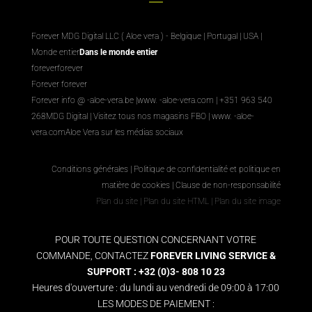
Forever MDG Digital LLC ( Aloe vera ) - Belgique | Portugal | USA |
Monde entier
Dans le monde entier
foreverforever
Forever forever
Forever info @ -aloe-vera.be |
www. -aloe-vera.com
| +351 963 540
268
MDG Digital
|
Visitez tous nos magasins FBO
|
www. -aloe-
vera.com
Aloe Vera sur les médias sociaux
Conditions générales
|
Politique de confidentialité et politique en
matière de cookies
|
Clause de non-responsabilité
Plan du site
|
Plan du site HTML
|
Plan du site image
POUR TOUTE QUESTION CONCERNANT VOTRE
COMMANDE, CONTACTEZ
FOREVER LIVING SERVICE &
SUPPORT : +32 (0)3- 808 10 23
Heures d'ouverture : du lundi au vendredi de 09:00 à 17:00
LES MODES DE PAIEMENT :