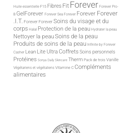
Forever
Fit
Fibres
F15
Huile essentielle
Forever Pro-
Forever
Forever
GelForever
B
Forever Sea
Forever
.I.T.
Soins du visage et du
Forever
Forever
corps
Protection de la peau
Halal
Hydrater la peau
Nettoyer la peau
Soins de la peau
Produits de soins de la peau
Infinite by Forever
Lite Ultra
Coffrets
Lean
Soins personnels
Casher
Protéines
Therm
Vanille
Pack de trois
Sonya Daily Skincare
Compléments
Vitamine C
Végétariens et végétaliens
alimentaires