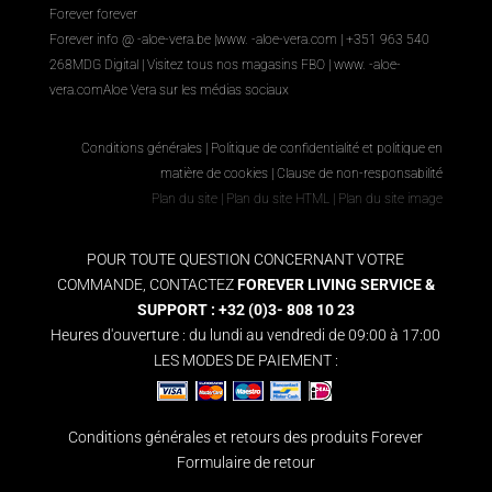
Forever forever
Forever info @ -aloe-vera.be |
www. -aloe-vera.com
| +351 963 540
268
MDG Digital
|
Visitez tous nos magasins FBO
|
www. -aloe-
vera.com
Aloe Vera sur les médias sociaux
Conditions générales
|
Politique de confidentialité et politique en
matière de cookies
|
Clause de non-responsabilité
Plan du site
|
Plan du site HTML
|
Plan du site image
POUR TOUTE QUESTION CONCERNANT VOTRE
COMMANDE, CONTACTEZ
FOREVER LIVING SERVICE &
SUPPORT : +32 (0)3- 808 10 23
Heures d'ouverture : du lundi au vendredi de 09:00 à 17:00
LES MODES DE PAIEMENT :
Conditions générales et retours des produits Forever
Formulaire de retour