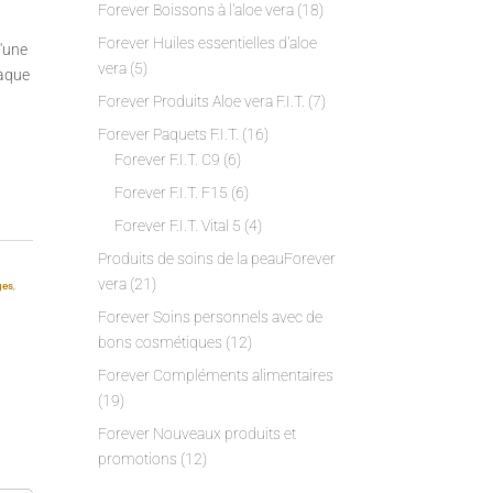
Forever Boissons à l'aloe vera
(18)
Forever Huiles essentielles d'aloe
'une
vera
(5)
haque
Forever Produits Aloe vera F.I.T.
(7)
Forever Paquets F.I.T.
(16)
Forever F.I.T. C9
(6)
Forever F.I.T. F15
(6)
Forever F.I.T. Vital 5
(4)
Produits de soins de la peauForever
vera
(21)
ges
,
Forever Soins personnels avec de
bons cosmétiques
(12)
Forever Compléments alimentaires
(19)
Forever Nouveaux produits et
promotions
(12)