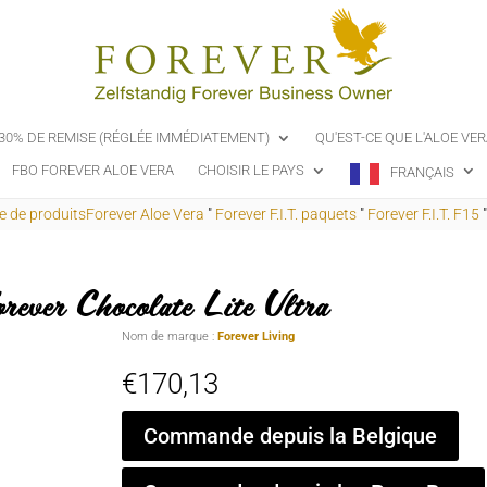
-30% DE REMISE (RÉGLÉE IMMÉDIATEMENT)
QU'EST-CE QUE L'ALOE VER
FBO FOREVER ALOE VERA
CHOISIR LE PAYS
FRANÇAIS
de produitsForever Aloe Vera
"
Forever F.I.T. paquets
"
Forever F.I.T. F15
ever Chocolate Lite Ultra
Nom de marque :
Forever Living
€
170,13
Commande depuis la Belgique