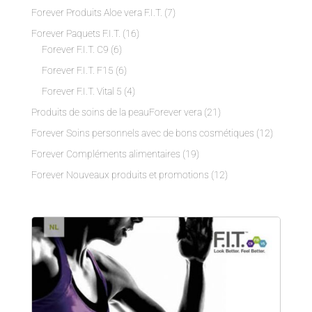
Forever Produits Aloe vera F.I.T.
(7)
Forever Paquets F.I.T.
(16)
Forever F.I.T. C9
(6)
Forever F.I.T. F15
(6)
Forever F.I.T. Vital 5
(4)
Produits de soins de la peauForever vera
(21)
Forever Soins personnels avec de bons cosmétiques
(12)
Forever Compléments alimentaires
(19)
Forever Nouveaux produits et promotions
(12)