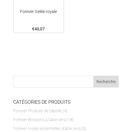
Forever Gelée royale
€
40,07
CATÉGORIES DE PRODUITS
Forever Produits de l'abeille
(4)
Forever Boissons à l'aloe vera
(18)
Forever Huiles essentielles d'aloe vera
(5)