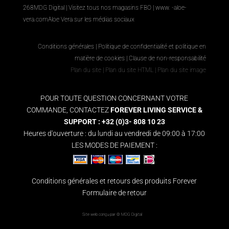
268
MDG Digital
|
Visitez tous nos magasins FBO
|
www. -aloe-
vera.com
Aloe Vera sur les médias sociaux
Conditions générales
|
Politique de confidentialité et politique en
matière de cookies
|
Clause de non-responsabilité
Plan du site
|
Plan du site HTML
|
Plan du site image
POUR TOUTE QUESTION CONCERNANT VOTRE
COMMANDE, CONTACTEZ
FOREVER LIVING SERVICE &
SUPPORT : +32 (0)3- 808 10 23
Heures d'ouverture : du lundi au vendredi de 09:00 à 17:00
LES MODES DE PAIEMENT :
Conditions générales et retours des produits Forever
Formulaire de retour
Site web conçu par ©
MDG Digital