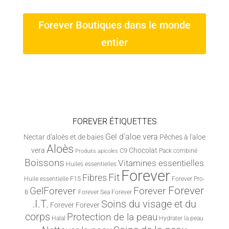
Forever Boutiques dans le monde
entier
FOREVER ÉTIQUETTES
Gel d'aloe vera
Nectar d'aloès et de baies
Pêches à l'aloe
Aloès
vera
Chocolat
C9
Pack combiné
Produits apicoles
Boissons
Vitamines essentielles
Huiles essentielles
Forever
Fit
Fibres
F15
Huile essentielle
Forever Pro-
Forever
Forever
GelForever
B
Forever Sea
Forever
.I.T.
Soins du visage et du
Forever
Forever
corps
Protection de la peau
Halal
Hydrater la peau