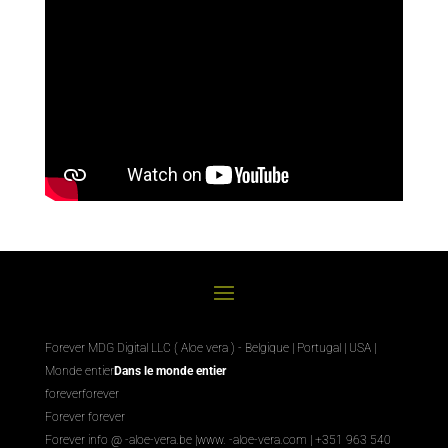
Forever MDG Digital LLC ( Aloe vera ) - Belgique | Portugal | USA |
Monde entier
Dans le monde entier
foreverforever
Forever forever
Forever info @ -aloe-vera.be |
www. -aloe-vera.com
| +351 963 540