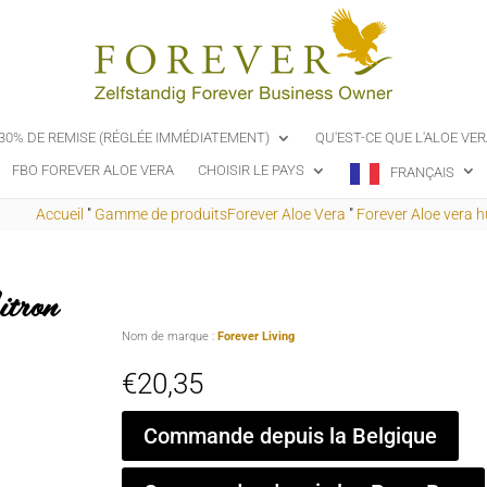
-30% DE REMISE (RÉGLÉE IMMÉDIATEMENT)
QU'EST-CE QUE L'ALOE VER
FBO FOREVER ALOE VERA
CHOISIR LE PAYS
FRANÇAIS
Accueil
"
Gamme de produitsForever Aloe Vera
"
Forever Aloe vera hu
Citron
Nom de marque :
Forever Living
€
20,35
Commande depuis la Belgique