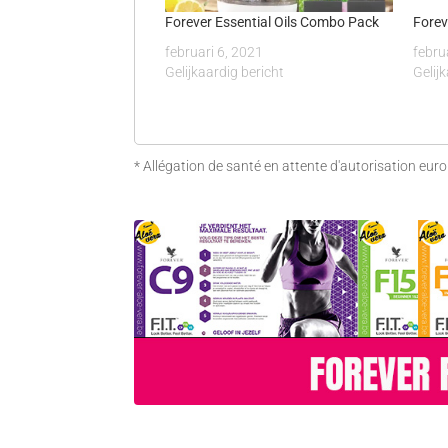
Forever Essential Oils Combo Pack
Forev
februari 6, 2021
febru
Gelijkaardig bericht
Gelij
* Allégation de santé en attente d'autorisation eur