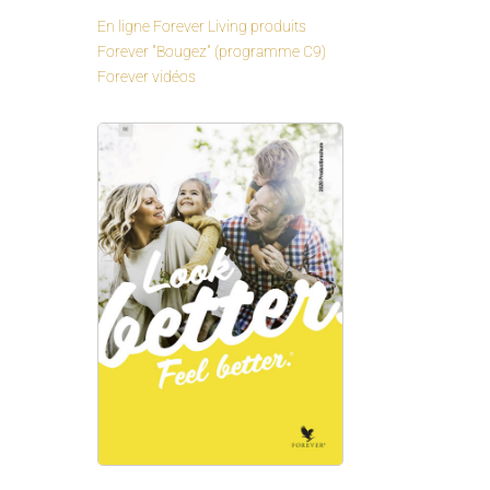
En ligne Forever Living produits
Forever "Bougez" (programme C9)
Forever vidéos