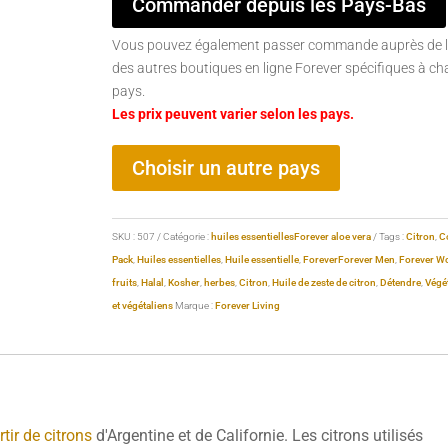
Commander depuis les Pays-Bas
Vous pouvez également passer commande auprès de l
des autres boutiques en ligne Forever spécifiques à c
pays.
Les prix peuvent varier selon les pays.
Choisir un autre pays
SKU :
507
Catégorie :
huiles essentiellesForever aloe vera
Tags :
Citron
,
C
Pack
,
Huiles essentielles
,
Huile essentielle
,
Forever
Forever Men
,
Forever 
fruits
,
Halal
,
Kosher
,
herbes
,
Citron
,
Huile de zeste de citron
,
Détendre
,
Végé
et végétaliens
Marque :
Forever Living
rtir de citrons
d'Argentine et de Californie. Les citrons utilisés