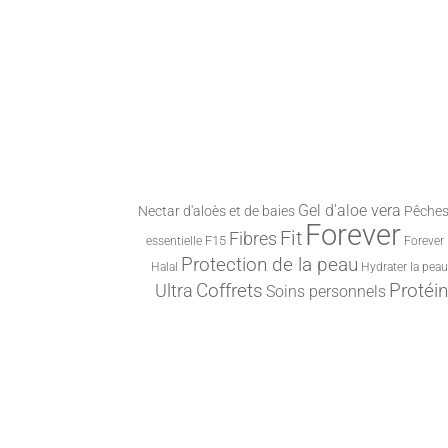
Gel d'aloe vera
Nectar d'aloès et de baies
Pêches 
Forever
Fit
Fibres
F15
essentielle
Forever 
Protection de la peau
Halal
Hydrater la peau
Protéi
Ultra
Coffrets
Soins personnels