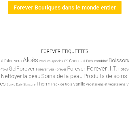
Forever Boutiques dans le monde entier
FOREVER ÉTIQUETTES
Aloès
Boisson
à l'aloe vera
Chocolat
C9
Pack combiné
Produits apicoles
Forever .I.T.
Forever
GelForever
Forev
Pro-B
Forever Sea
Forever
Nettoyer la peau
Soins de la peau
Produits de soins
nes
Therm
Vanille
Pack de trois
V
Végétariens et végétaliens
Sonya Daily Skincare