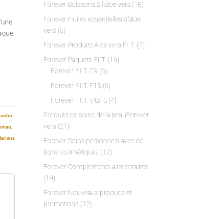
Forever Boissons à l'aloe vera
(18)
Forever Huiles essentielles d'aloe
'une
vera
(5)
haque
Forever Produits Aloe vera F.I.T.
(7)
Forever Paquets F.I.T.
(16)
Forever F.I.T. C9
(6)
Forever F.I.T. F15
(6)
Forever F.I.T. Vital 5
(4)
Produits de soins de la peauForever
ombo
vera
(21)
Woman
,
tariens
Forever Soins personnels avec de
bons cosmétiques
(12)
Forever Compléments alimentaires
(19)
Forever Nouveaux produits et
promotions
(12)