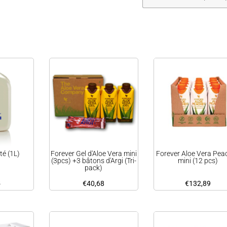
té (1L)
Forever Gel d'Aloe Vera mini
Forever Aloe Vera Pea
(3pcs) +3 bâtons d'Argi (Tri-
mini (12 pcs)
pack)
5
€
40,68
€
132,89