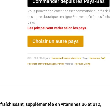
Commander depuis les Pays-Bas
Vous pouvez également passer commande auprès de l
des autres boutiques en ligne Forever spécifiques à c
pays.
Les prix peuvent varier selon les pays.
Choisir un autre pays
SKU :
721
Catégorie :
boissonsForever aloe vera
Tags :
boissons
,
FAB
,
Forever
Forever Beverages
,
Power
Marque :
Forever Living
fraîchissant, supplémentée en vitamines B6 et B12,