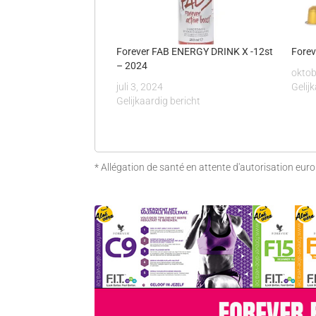
Forever FAB ENERGY DRINK X -12st
Forev
– 2024
oktob
juli 3, 2024
Gelij
Gelijkaardig bericht
* Allégation de santé en attente d'autorisation eur