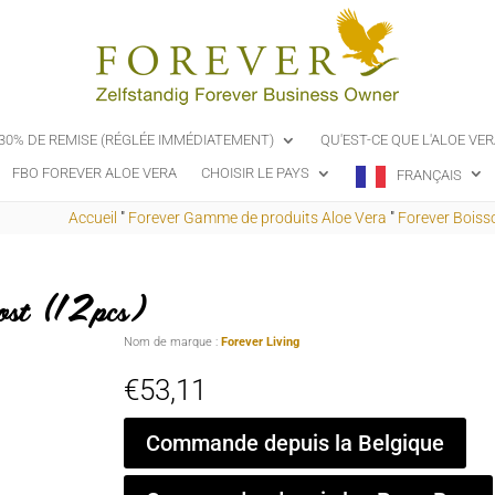
-30% DE REMISE (RÉGLÉE IMMÉDIATEMENT)
QU'EST-CE QUE L'ALOE VER
FBO FOREVER ALOE VERA
CHOISIR LE PAYS
FRANÇAIS
Accueil
"
Forever Gamme de produits Aloe Vera
"
Forever Boisso
ost (12pcs)
Nom de marque :
Forever Living
€
53,11
Commande depuis la Belgique