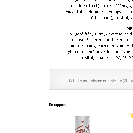
N.B. Teneur élevée en caféine (28 
En rapport