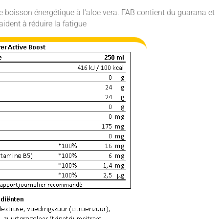
e boisson énergétique à l'aloe vera. FAB contient du guarana et
ident à réduire la fatigue