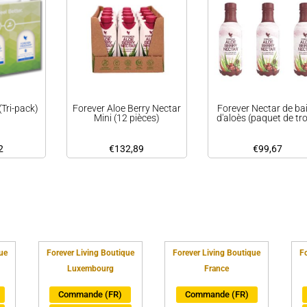
(Tri-pack)
Forever Aloe Berry Nectar
Forever Nectar de ba
Mini (12 pièces)
d'aloès (paquet de tro
2
€
132,89
€
99,67
ue
Forever Living Boutique
Forever Living Boutique
Fo
Luxembourg
France
Commande (FR)
Commande (FR)