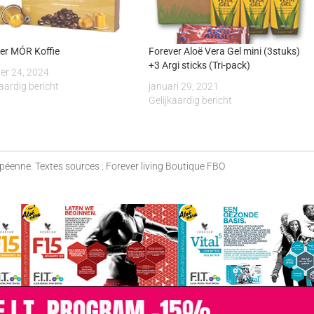
er MÓR Koffie
Forever Aloë Vera Gel mini (3stuks)
+3 Argi sticks (Tri-pack)
er 24, 2024
kaardig bericht
januari 29, 2021
Gelijkaardig bericht
opéenne. Textes sources : Forever living Boutique FBO