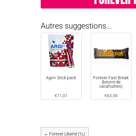
Autres suggestions...
Agri+ Stick pack
Forever Fast Break
(beurre de
cacahuètes)
€
71,01
€
63,58
←
Forever Liberté (1L)