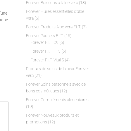
Forever Boissons à l'aloe vera
(18)
Forever Huiles essentielles d'aloe
'une
vera
(5)
haque
Forever Produits Aloe vera F.I.T.
(7)
Forever Paquets F.I.T.
(16)
Forever F.I.T. C9
(6)
Forever F.I.T. F15
(6)
Forever F.I.T. Vital 5
(4)
Produits de soins de la peauForever
vera
(21)
Forever Soins personnels avec de
bons cosmétiques
(12)
Forever Compléments alimentaires
(19)
Forever Nouveaux produits et
promotions
(12)