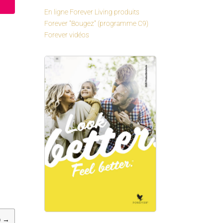
En ligne Forever Living produits
Forever "Bougez" (programme C9)
Forever vidéos
)
→