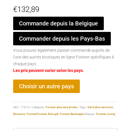
€
132,89
Commande depuis la Belgique
Commander depuis les Pays-Bas
Vous pouvez également passer commande auprès de
l'une des autres boutiques en ligne Forever spécifiques à
chaque pays.
Les prix peuvent varier selon les pays.
Choisir un autre pays
SKU :
71612
Catégorie :
Forever aloe vera drinks
Tags :
Gel d'aloe vera mini
,
Boissons
,
Forever
Forever Aloe gel
,
Forever Beverages
Marque :
Forever Living