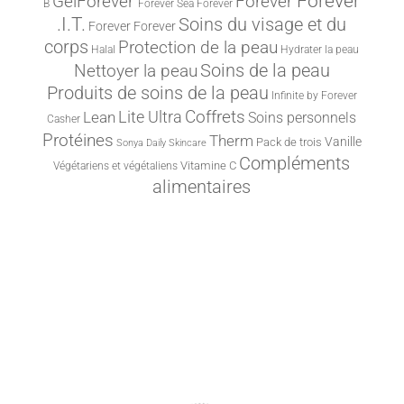
Forever
Forever
GelForever
B
Forever Sea
Forever
.I.T.
Soins du visage et du
Forever
Forever
corps
Protection de la peau
Halal
Hydrater la peau
Nettoyer la peau
Soins de la peau
Produits de soins de la peau
Infinite by Forever
Lite Ultra
Coffrets
Lean
Soins personnels
Casher
Protéines
Therm
Vanille
Pack de trois
Sonya Daily Skincare
Compléments
Vitamine C
Végétariens et végétaliens
alimentaires