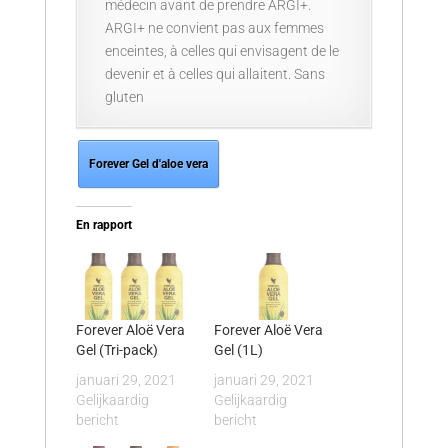
médecin avant de prendre ARGI+.
ARGI+ ne convient pas aux femmes
enceintes, à celles qui envisagent de le
devenir et à celles qui allaitent. Sans
gluten
Forever Gel d'aloe vera
En rapport
Forever Aloë Vera
Forever Aloë Vera
Gel (Tri-pack)
Gel (1L)
januari 29, 2021
januari 29, 2021
Gelijkaardig
Gelijkaardig
bericht
bericht