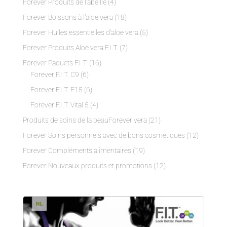
Forever Produits de l'abeille
(4)
Forever Boissons à l'aloe vera
(18)
Forever Huiles essentielles d'aloe vera
(5)
Forever Produits Aloe vera F.I.T.
(7)
Forever Paquets F.I.T.
(16)
Forever F.I.T. C9
(6)
Forever F.I.T. F15
(6)
Forever F.I.T. Vital 5
(4)
Produits de soins de la peauForever vera
(21)
Forever Soins personnels avec de bons cosmétiques
(12)
Forever Compléments alimentaires
(19)
Forever Nouveaux produits et promotions
(12)