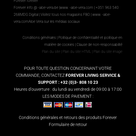
Forever forever
Forever info @ -aloe-vera.be |
www. -aloe-vera.com
| +351 963 540
268
MDG Digital
|
Visitez tous nos magasins FBO
|
www. -aloe-
vera.com
Aloe Vera sur les médias sociaux
Conditions générales
|
Politique de confidentialité et politique en
matière de cookies
|
Clause de non-responsabilité
Plan du site
|
Plan du site HTML
|
Plan du site image
POUR TOUTE QUESTION CONCERNANT VOTRE
COMMANDE, CONTACTEZ
FOREVER LIVING SERVICE &
SUPPORT : +32 (0)3- 808 10 23
Heures d'ouverture : du lundi au vendredi de 09:00 à 17:00
LES MODES DE PAIEMENT :
Conditions générales et retours des produits Forever
Formulaire de retour