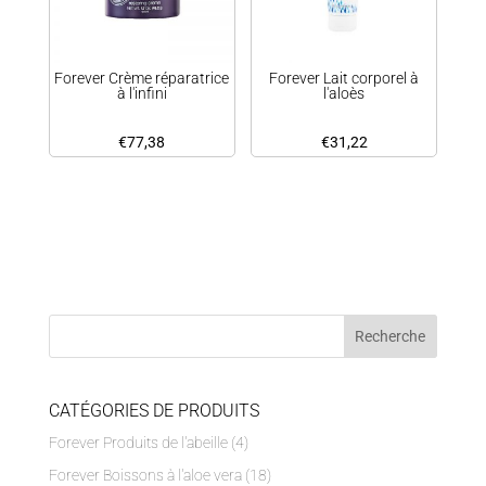
Forever Crème réparatrice
Forever Lait corporel à
à l'infini
l'aloès
€
77,38
€
31,22
CATÉGORIES DE PRODUITS
Forever Produits de l'abeille
(4)
Forever Boissons à l'aloe vera
(18)