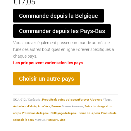
€
17,05
Commande depuis la Belgique
Commander depuis les Pays-Bas
Vous pouvez également passer commande auprès de
l'une des autres boutiques en ligne Forever spécifiques à
chaque pays.
Les prix peuvent varier selon les pays.
Choisir un autre pays
SKU :
612
Catégorie :
Produits de soins de la peauForever Aloe vera
Tags :
Activateur d'aloès
,
Aloe Vera
,
Forever
Forever Aloe vera,
Soins du visage et du
corps
,
Protection de la peau
,
Nettoyage de la peau
,
Soins de la peau
,
Produits de
soins de la peau
Marque :
Forever Living