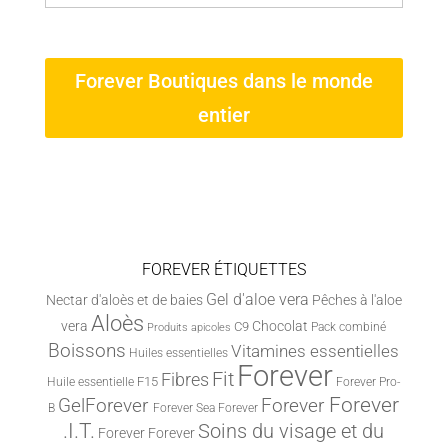
Forever Boutiques dans le monde
entier
FOREVER ÉTIQUETTES
Gel d'aloe vera
Nectar d'aloès et de baies
Pêches à l'aloe
Aloès
vera
Chocolat
C9
Pack combiné
Produits apicoles
Boissons
Vitamines essentielles
Huiles essentielles
Forever
Fit
Fibres
F15
Huile essentielle
Forever Pro-
Forever
Forever
GelForever
B
Forever Sea
Forever
.I.T.
Soins du visage et du
Forever
Forever