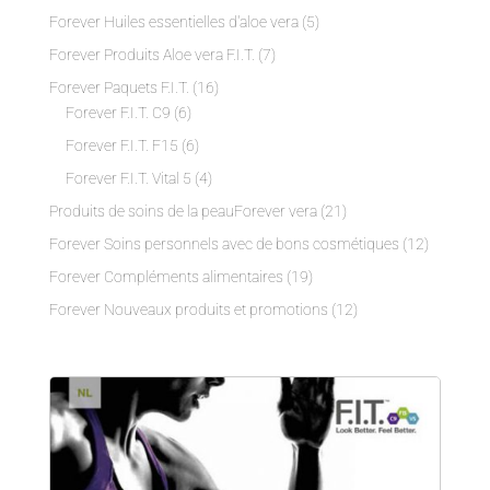
Forever Huiles essentielles d'aloe vera
(5)
Forever Produits Aloe vera F.I.T.
(7)
Forever Paquets F.I.T.
(16)
Forever F.I.T. C9
(6)
Forever F.I.T. F15
(6)
Forever F.I.T. Vital 5
(4)
Produits de soins de la peauForever vera
(21)
Forever Soins personnels avec de bons cosmétiques
(12)
Forever Compléments alimentaires
(19)
Forever Nouveaux produits et promotions
(12)