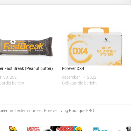
er Fast Break (Peanut butter)
Forever DX4
ri 30, 2021
december 17, 2022
kaardig bericht
Gelijkaardig bericht
opéenne. Textes sources : Forever living Boutique FBO