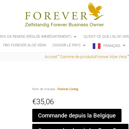
-30% DE REMISE (RÉGLÉE IMMÉDIATEMENT)
QU'EST-CE QUE L'ALOE VER
FBO FOREVER ALOE VERA
CHOISIR LE PAYS
FRANÇAIS
Accueil
"
Gamme de produitsForever Aloe Vera
Nom de marque :
Forever Living
€
35,06
Commande depuis la Belgique