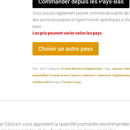
Commander depuis les Pays-Bas
Vous pouvez également passer commande auprès de l
des autres boutiques en ligne Forever spécifiques à c
pays.
Les prix peuvent varier selon les pays.
Choisir un autre pays
SKU :
206
Catégorie :
Forever Nutrition Supplements
Tags :
calcium
,
vita
essentielles
,
Forever
Forever Calcium
,
vitamine C
,
vitamine D
,
Suppléments
nutritionnels
Marque :
Forever Living
ver Calcium vous apportent la quantité journalière recommandée