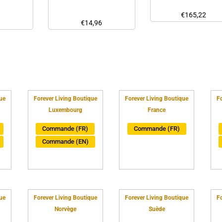
€
165,22
3
€
14,96
ue
Forever Living Boutique
Forever Living Boutique
Fo
Luxembourg
France
Commande (FR)
Commande (FR)
Commande (EN)
ue
Forever Living Boutique
Forever Living Boutique
Fo
Norvège
Suède