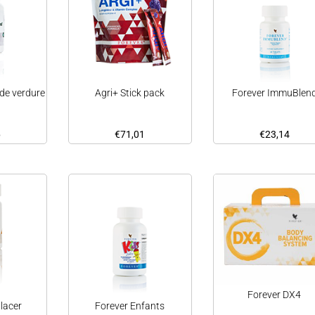
de verdure
Agri+ Stick pack
Forever ImmuBlen
6
€
71,01
€
23,14
Forever DX4
lacer
Forever Enfants