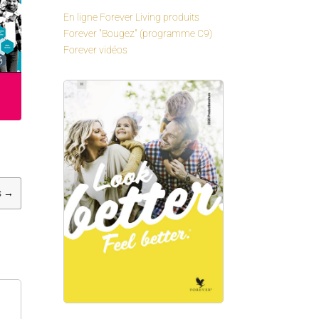
En ligne Forever Living produits
Forever "Bougez" (programme C9)
Forever vidéos
s
→