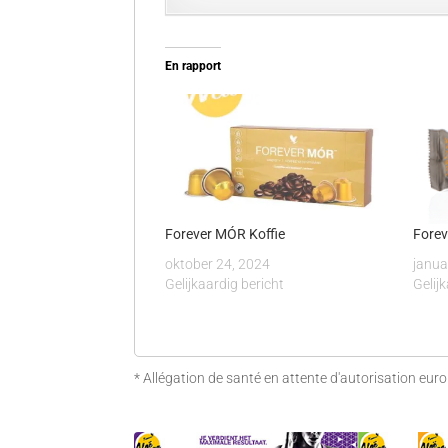
En rapport
Forever MÓR Koffie
Forev
oktober 24, 2024
janua
Gelijkaardig bericht
Gelij
* Allégation de santé en attente d'autorisation eur