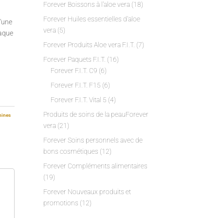
Forever Boissons à l'aloe vera
(18)
Forever Huiles essentielles d'aloe
'une
vera
(5)
haque
Forever Produits Aloe vera F.I.T.
(7)
Forever Paquets F.I.T.
(16)
Forever F.I.T. C9
(6)
Forever F.I.T. F15
(6)
Forever F.I.T. Vital 5
(4)
Produits de soins de la peauForever
mines
vera
(21)
Forever Soins personnels avec de
bons cosmétiques
(12)
Forever Compléments alimentaires
(19)
Forever Nouveaux produits et
promotions
(12)