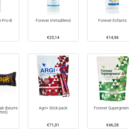
e Pro-B
Forever ImmuBlend
Forever Enfants
7
€
23,14
€
14,96
ak (beurre
Agri+ Stick pack
Forever Supergreen
tes)
8
€
71,01
€
46,28