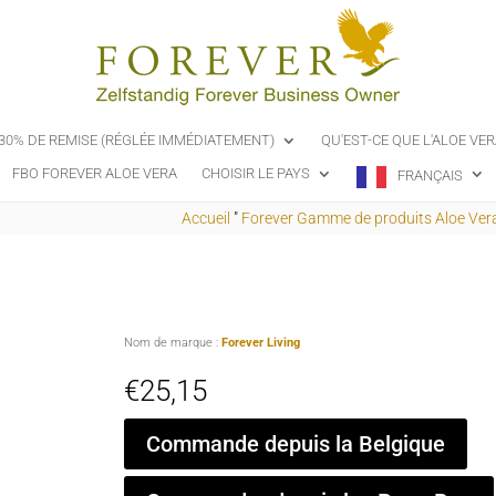
-30% DE REMISE (RÉGLÉE IMMÉDIATEMENT)
QU'EST-CE QUE L'ALOE VER
FBO FOREVER ALOE VERA
CHOISIR LE PAYS
FRANÇAIS
Accueil
"
Forever Gamme de produits Aloe Ver
Nom de marque :
Forever Living
€
25,15
Commande depuis la Belgique