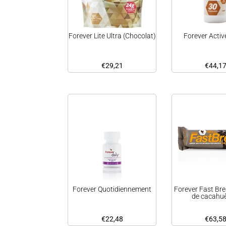
Forever Lite Ultra (Chocolat)
Forever Activ
€
29,21
€
44,1
Forever Quotidiennement
Forever Fast Bre
de cacahuè
€
22,48
€
63,5