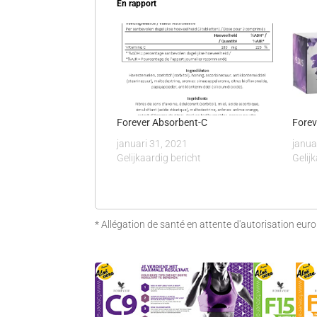
En rapport
Forever Absorbent-C
Forev
januari 31, 2021
janua
Gelijkaardig bericht
Gelij
* Allégation de santé en attente d'autorisation eur