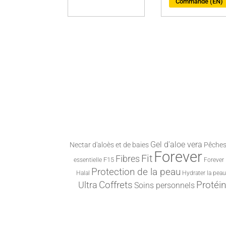
Commande (EN)
Gel d'aloe vera
Nectar d'aloès et de baies
Pêches 
Forever
Fit
Fibres
F15
essentielle
Forever 
Protection de la peau
Halal
Hydrater la peau
Protéi
Ultra
Coffrets
Soins personnels