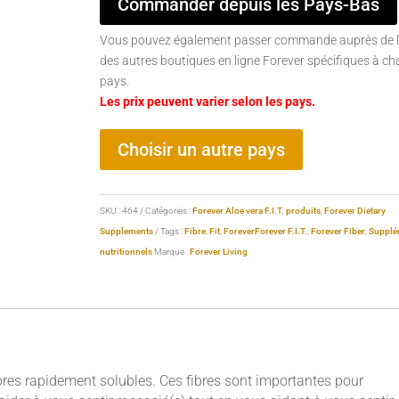
Commander depuis les Pays-Bas
Vous pouvez également passer commande auprès de l
des autres boutiques en ligne Forever spécifiques à c
pays.
Les prix peuvent varier selon les pays.
Choisir un autre pays
SKU :
464
Catégories :
Forever Aloe vera F.I.T. produits
,
Forever Dietary
Supplements
Tags :
Fibre
,
Fit
,
Forever
Forever
F.I.T.
,
Forever Fiber
,
Supplé
nutritionnels
Marque :
Forever Living
ibres rapidement solubles. Ces fibres sont importantes pour