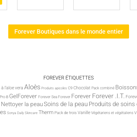
Forever Boutiques dans le monde entier
FOREVER ÉTIQUETTES
Aloès
Boisson
à l'aloe vera
Chocolat
C9
Pack combiné
Produits apicoles
Forever .I.T.
Forever
GelForever
Forev
Pro-B
Forever Sea
Forever
Nettoyer la peau
Soins de la peau
Produits de soins
nes
Therm
Vanille
Pack de trois
V
Végétariens et végétaliens
Sonya Daily Skincare