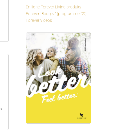
En ligne Forever Living produits
Forever "Bougez" (programme C9)
Forever vidéos
s