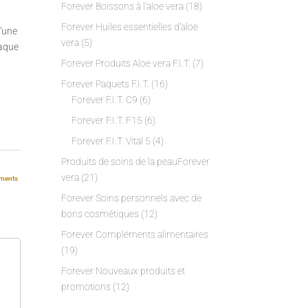
Forever Boissons à l'aloe vera
(18)
Forever Huiles essentielles d'aloe
'une
vera
(5)
haque
Forever Produits Aloe vera F.I.T.
(7)
Forever Paquets F.I.T.
(16)
Forever F.I.T. C9
(6)
Forever F.I.T. F15
(6)
Forever F.I.T. Vital 5
(4)
Produits de soins de la peauForever
vera
(21)
ments
Forever Soins personnels avec de
bons cosmétiques
(12)
Forever Compléments alimentaires
(19)
Forever Nouveaux produits et
promotions
(12)