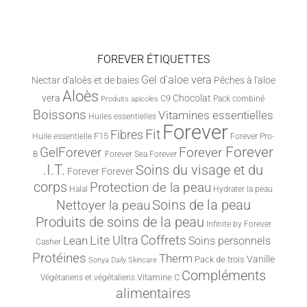
FOREVER ÉTIQUETTES
Gel d'aloe vera
Nectar d'aloès et de baies
Pêches à l'aloe
Aloès
vera
Chocolat
C9
Pack combiné
Produits apicoles
Boissons
Vitamines essentielles
Huiles essentielles
Forever
Fit
Fibres
F15
Huile essentielle
Forever Pro-
Forever
Forever
GelForever
B
Forever Sea
Forever
.I.T.
Soins du visage et du
Forever
Forever
corps
Protection de la peau
Halal
Hydrater la peau
Nettoyer la peau
Soins de la peau
Produits de soins de la peau
Infinite by Forever
Lite Ultra
Coffrets
Lean
Soins personnels
Casher
Protéines
Therm
Vanille
Pack de trois
Sonya Daily Skincare
Compléments
Vitamine C
Végétariens et végétaliens
alimentaires