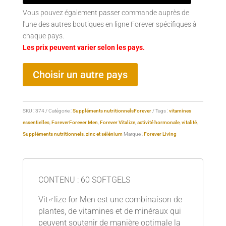
Vous pouvez également passer commande auprès de
l'une des autres boutiques en ligne Forever spécifiques à
chaque pays.
Les prix peuvent varier selon les pays.
Choisir un autre pays
SKU :
374
Catégorie :
Suppléments nutritionnelsForever
Tags :
vitamines
essentielles
,
Forever
Forever Men
,
Forever Vitalize
,
activité hormonale
,
vitalité
,
Suppléments nutritionnels
,
zinc et sélénium
Marque :
Forever Living
CONTENU : 60 SOFTGELS
Vit♂lize for Men est une combinaison de
plantes, de vitamines et de minéraux qui
peuvent soutenir de manière optimale la