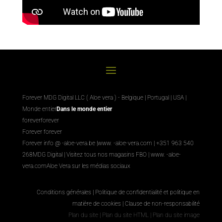
Forever MDG Digital LLC ( Aloe vera ) - Belgique | Portugal | USA |
Monde entier
Dans le monde entier
foreverforever
Forever forever
Forever info @ -aloe-vera.be |
www. -aloe-vera.com
| +351 963 540
268
MDG Digital
|
Visitez tous nos magasins FBO
|
www. -aloe-
vera.com
Aloe Vera sur les médias sociaux
Conditions générales
|
Politique de confidentialité et politique en
matière de cookies
|
Clause de non-responsabilité
Plan du site
|
Plan du site HTML
|
Plan du site image