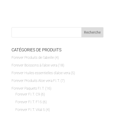
CATÉGORIES DE PRODUITS
Forever Produits de l'abeille
(4)
Forever Boissons à l'aloe vera
(18)
Forever Huiles essentielles d'aloe vera
(5)
Forever Produits Aloe vera F.I.T.
(7)
Forever Paquets F.I.T.
(16)
Forever F.I.T. C9
(6)
Forever F.I.T. F15
(6)
Forever F.I.T. Vital 5
(4)