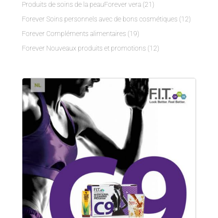
Produits de soins de la peauForever vera
(21)
Forever Soins personnels avec de bons cosmétiques
(12)
Forever Compléments alimentaires
(19)
Forever Nouveaux produits et promotions
(12)