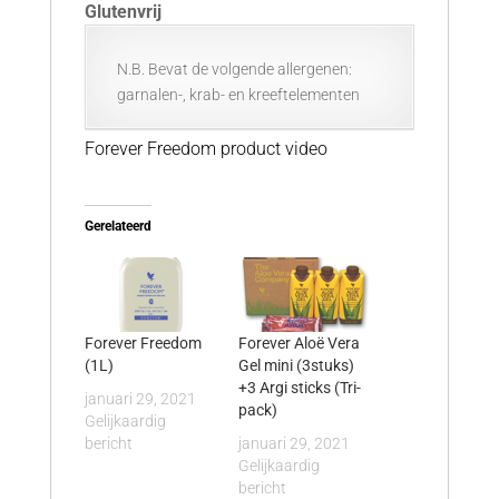
Glutenvrij
N.B. Bevat de volgende allergenen:
garnalen-, krab- en kreeftelementen
Forever Freedom product video
Gerelateerd
Forever Freedom
Forever Aloë Vera
(1L)
Gel mini (3stuks)
+3 Argi sticks (Tri-
januari 29, 2021
pack)
Gelijkaardig
bericht
januari 29, 2021
Gelijkaardig
bericht