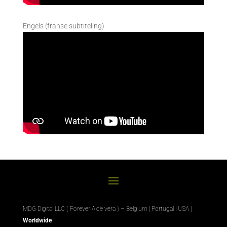
Engels (franse subtiteling)
MDG Digital LLC ( Forever Aloë vera ) – Belgium | Portugal | USA |
Worldwide