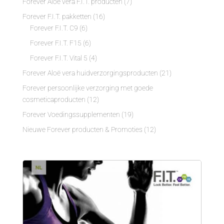
Forever Aloë vera F.I.T. producten
(7)
Forever F.I.T. pakketten
(16)
Forever F.I.T. C9
(6)
Forever F.I.T. F15
(6)
Forever F.I.T. Vital 5
(4)
Forever Aloë vera huidverzorgingsproducten
(21)
Forever persoonlijke verzorging met goede
cosmeticaproducten
(12)
Forever Voedingssupplementen
(19)
Nieuwe Forever producten & Promoties
(12)