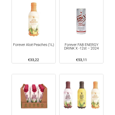
Forever Aloë Peaches (1L)
Forever FAB ENERGY
DRINK X -12st – 2024
€
33,22
€
53,11