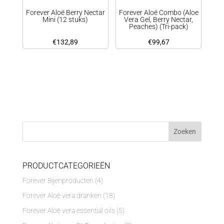
Forever Aloë Berry Nectar
Forever Aloë Combo (Aloe
Mini (12 stuks)
Vera Gel, Berry Nectar,
Peaches) (Tri-pack)
€
132,89
€
99,67
PRODUCTCATEGORIEËN
Forever Bijenproducten
(4)
Forever Aloë vera dranken
(18)
Forever Aloë vera essential oils
(5)