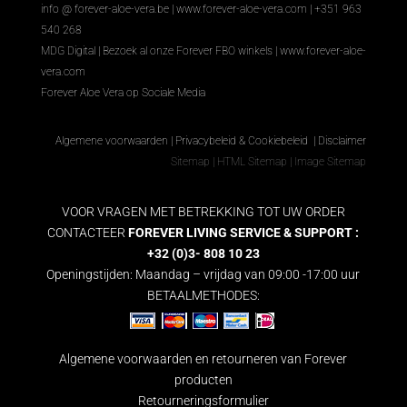
info @ forever-aloe-vera.be |
www.forever-aloe-vera.com
| +351 963
540 268
MDG Digital
|
Bezoek al onze Forever FBO winkels
|
www.forever-aloe-
vera.com
Forever Aloe Vera op Sociale Media
Algemene voorwaarden
|
Privacybeleid & Cookiebeleid
|
Disclaimer
Sitemap
|
HTML Sitemap
|
Image Sitemap
VOOR VRAGEN MET BETREKKING TOT UW ORDER
CONTACTEER
FOREVER LIVING SERVICE & SUPPORT :
+32 (0)3- 808 10 23
Openingstijden: Maandag – vrijdag van 09:00 -17:00 uur
BETAALMETHODES:
Algemene voorwaarden en retourneren van Forever
producten
Retourneringsformulier