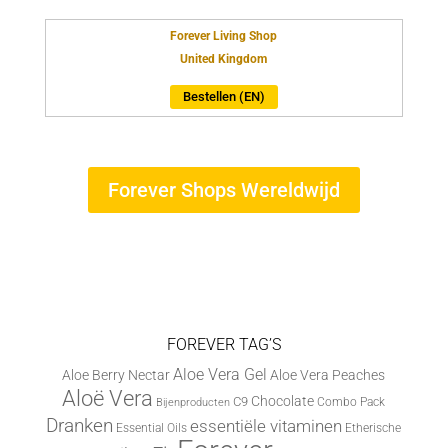
Forever Living Shop
United Kingdom
Bestellen (EN)
Forever Shops Wereldwijd
FOREVER TAG’S
Aloe Vera Gel
Aloe Berry Nectar
Aloe Vera Peaches
Aloë Vera
Chocolate
C9
Combo Pack
Bijenproducten
Dranken
essentiële vitaminen
Essential Oils
Etherische