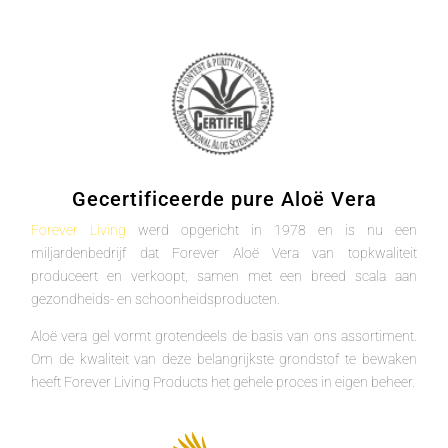
Gecertificeerde pure Aloë Vera
Forever Living
werd opgericht in 1978 en is nu een
miljardenbedrijf dat Forever Aloë Vera van topkwaliteit
produceert en verkoopt, samen met een breed scala aan
gezondheids- en schoonheidsproducten.
Aloë vera gel vormt grotendeels de basis van ons assortiment.
Om de kwaliteit van deze belangrijkste grondstof te bewaken
heeft Forever Living Products het gehele proces in eigen beheer.