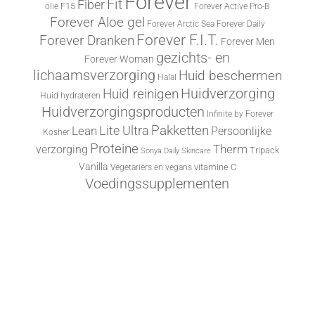
Forever
Fit
Fiber
F15
olie
Forever Active Pro-B
Forever Aloe gel
Forever Arctic Sea
Forever Daily
Forever F.I.T.
Forever Dranken
Forever Men
gezichts- en
Forever Woman
lichaamsverzorging
Huid beschermen
Halal
Huid reinigen
Huidverzorging
Huid hydrateren
Huidverzorgingsproducten
Infinite by Forever
Lite Ultra
Pakketten
Lean
Persoonlijke
Kosher
Proteine
Therm
verzorging
Tripack
Sonya Daily Skincare
Vanilla
vitamine C
Vegetariërs en vegans
Voedingssupplementen