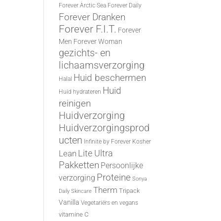
Forever Arctic Sea
Forever Daily
Forever Dranken
Forever F.I.T.
Forever
Men
Forever Woman
gezichts- en
lichaamsverzorging
Huid beschermen
Halal
Huid
Huid hydrateren
reinigen
Huidverzorging
Huidverzorgingsprod
ucten
Infinite by Forever
Kosher
Lite Ultra
Lean
Pakketten
Persoonlijke
Proteine
verzorging
Sonya
Therm
Tripack
Daily Skincare
Vanilla
Vegetariërs en vegans
vitamine C