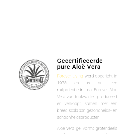
Gecertificeerde
pure Aloë Vera
Forever Living
werd opgericht in
1978 en is nu een
miljardenbedrijf dat Forever Aloë
Vera van topkwaliteit produceert
en verkoopt, samen met een
breed scala aan gezondheids- en
schoonheidsproducten.
Aloë vera gel vormt grotendeels