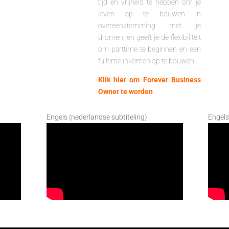
tijd en vrijheid te hebben om je
leven op te bouwen in
overeenstemming met je
dromen, en geeft je de flexibiliteit
om parttime te beginnen en een
fulltime inkomen op te bouwen.
Klik hier om Forever Business
Owner te worden
Engels (nederlandse subtiteling)
Engels