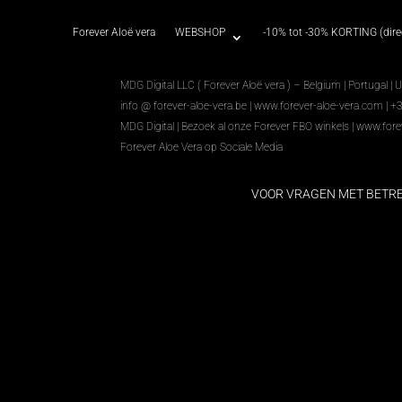
Forever Aloë vera
WEBSHOP
-10% tot -30% KORTING (direc
MDG Digital LLC ( Forever Aloë vera ) – Belgium | Portugal | 
info @ forever-aloe-vera.be |
www.forever-aloe-vera.com
| +
MDG Digital
|
Bezoek al onze Forever FBO winkels
|
www.fore
Forever Aloe Vera op Sociale Media
VOOR VRAGEN MET BETR