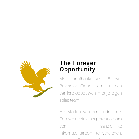
The Forever
Opportunity
Als onafhankelijke Forever
Business Owner kunt u een
carrière opbouwen met je eigen
sales team.
Het starten van een bedrijf met
Forever geeft je het potentieel om
een aanzienlijke
inkomstenstroom te verdienen,