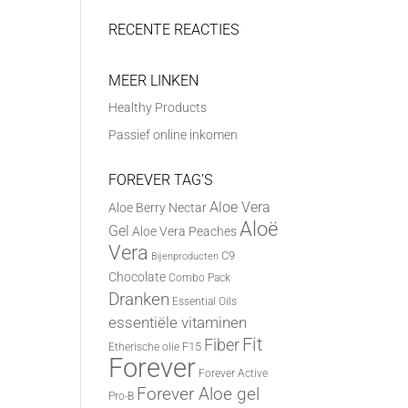
RECENTE REACTIES
MEER LINKEN
Healthy Products
Passief online inkomen
FOREVER TAG’S
Aloe Vera
Aloe Berry Nectar
Aloë
Gel
Aloe Vera Peaches
Vera
C9
Bijenproducten
Chocolate
Combo Pack
Dranken
Essential Oils
essentiële vitaminen
Fit
Fiber
F15
Etherische olie
Forever
Forever Active
Forever Aloe gel
Pro-B