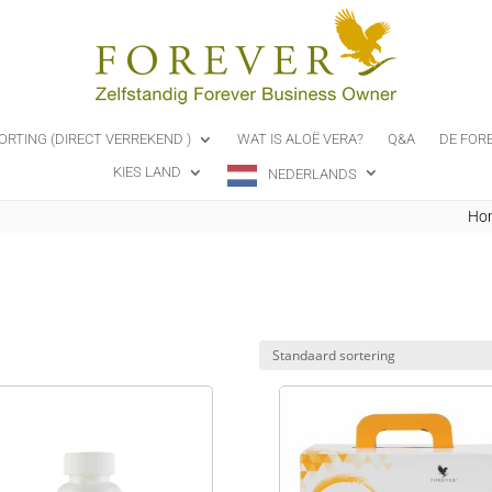
ORTING (DIRECT VERREKEND )
WAT IS ALOË VERA?
Q&A
DE FOR
KIES LAND
NEDERLANDS
Ho