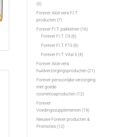
(5)
Forever Aloë vera F.I.T.
producten
(7)
Forever F.I.T. pakketten
(16)
Forever F.I.T. C9
(6)
Forever F.I.T. F15
(6)
Forever F.I.T. Vital 5
(4)
Forever Aloë vera
huidverzorgingsproducten
(21)
Forever persoonlijke verzorging
met goede
cosmeticaproducten
(12)
Forever
Voedingssupplementen
(19)
Nieuwe Forever producten &
Promoties
(12)