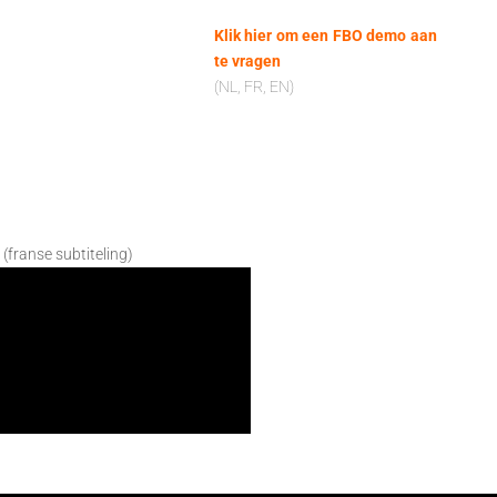
Klik hier om een FBO demo aan
te vragen
(NL, FR, EN)
 (franse subtiteling)