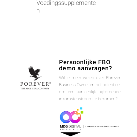
Voedingssupplemente
n
Persoonlijke FBO
demo aanvragen?
Wil je meer weten over Forever
Business Owner en het potentieel
om een aanzienlijk bijkomende
inkomstenstroom te bekomen?