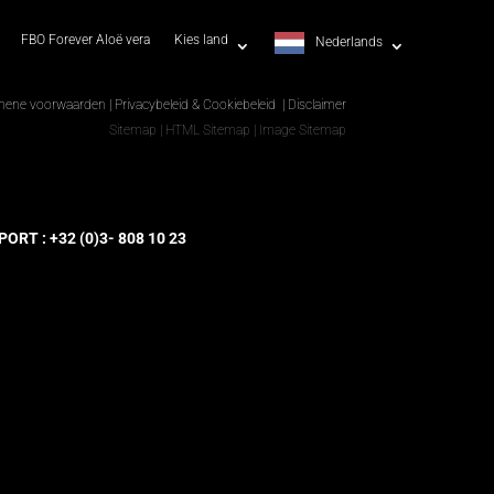
FBO Forever Aloë vera
Kies land
Nederlands
mene voorwaarden
|
Privacybeleid & Cookiebeleid
|
Disclaimer
Sitemap
|
HTML Sitemap
|
Image Sitemap
RT : +32 (0)3- 808 10 23