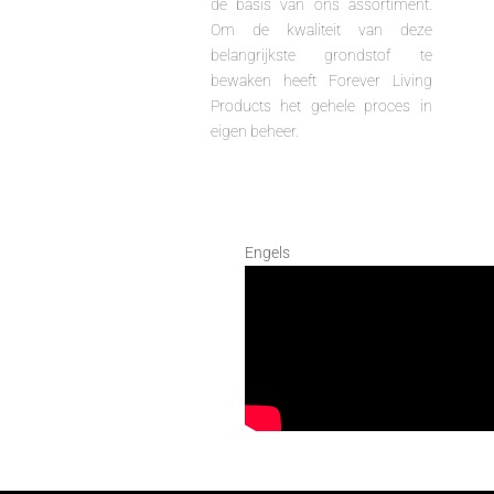
de basis van ons assortiment.
Om de kwaliteit van deze
belangrijkste grondstof te
bewaken heeft Forever Living
Products het gehele proces in
eigen beheer.
Engels