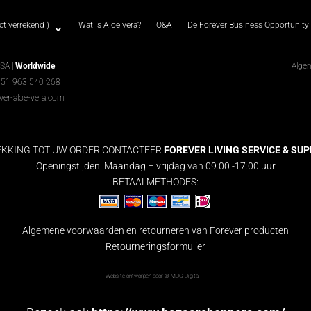
t verrekend )
Wat is Aloë vera?
Q&A
De Forever Business Opportunity
USA |
Worldwide
Alge
351 963 540 268
ver-aloe-vera.com
EKKING TOT UW ORDER CONTACTEER
FOREVER LIVING SERVICE & SUPPO
Openingstijden: Maandag – vrijdag van 09:00 -17:00 uur
BETAALMETHODES:
Algemene voorwaarden en retourneren van Forever producten
Retourneringsformulier
Website ontworpen door ©
MDG Digital