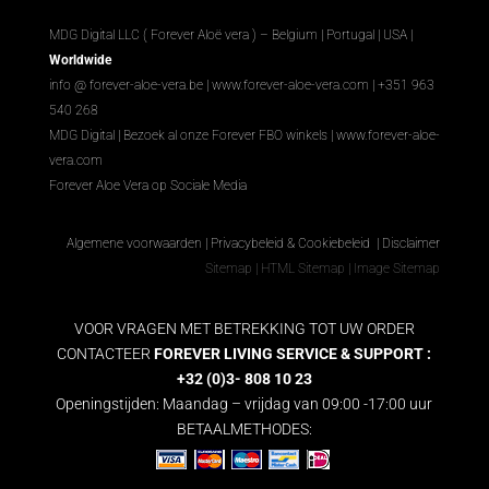
MDG Digital LLC ( Forever Aloë vera ) – Belgium | Portugal | USA |
Worldwide
info @ forever-aloe-vera.be |
www.forever-aloe-vera.com
| +351 963
540 268
MDG Digital
|
Bezoek al onze Forever FBO winkels
|
www.forever-aloe-
vera.com
Forever Aloe Vera op Sociale Media
Algemene voorwaarden
|
Privacybeleid & Cookiebeleid
|
Disclaimer
Sitemap
|
HTML Sitemap
|
Image Sitemap
VOOR VRAGEN MET BETREKKING TOT UW ORDER
CONTACTEER
FOREVER LIVING SERVICE & SUPPORT :
+32 (0)3- 808 10 23
Openingstijden: Maandag – vrijdag van 09:00 -17:00 uur
BETAALMETHODES: