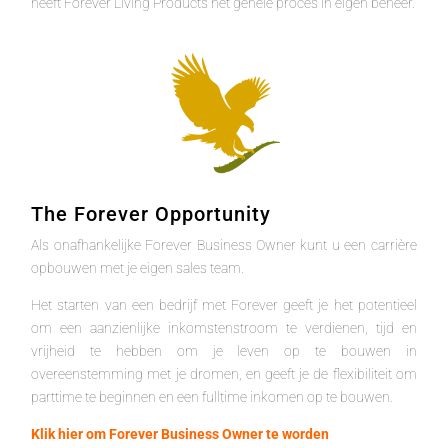
heeft Forever Living Products het gehele proces in eigen beheer.
The Forever Opportunity
Als onafhankelijke Forever Business Owner kunt u een carrière
opbouwen met je eigen sales team.
Het starten van een bedrijf met Forever geeft je het potentieel
om een aanzienlijke inkomstenstroom te verdienen, tijd en
vrijheid te hebben om je leven op te bouwen in
overeenstemming met je dromen, en geeft je de flexibiliteit om
parttime te beginnen en een fulltime inkomen op te bouwen.
Klik hier om Forever Business Owner te worden