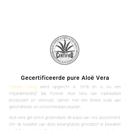
Gecertificeerde pure Aloë Vera
Forever Living
werd opgericht in 1978 en is nu een
miljardenbedrijf dat Forever Aloë Vera van topkwaliteit
produceert en verkoopt, samen met een breed scala aan
gezondheids- en schoonheidsproducten.
Aloë vera gel vormt grotendeels de basis van ons assortiment.
Om de kwaliteit van deze belangrijkste grondstof te bewaken