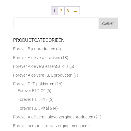
1
2
3
→
PRODUCTCATEGORIEËN
Forever Bijenproducten
(4)
Forever Aloë vera dranken
(18)
Forever Aloë vera essential oils
(5)
Forever Aloë vera F.I.T. producten
(7)
Forever F.I.T. pakketten
(16)
Forever F.I.T. C9
(6)
Forever F.I.T. F15
(6)
Forever F.I.T. Vital 5
(4)
Forever Aloë vera huidverzorgingsproducten
(21)
Forever persoonlijke verzorging met goede