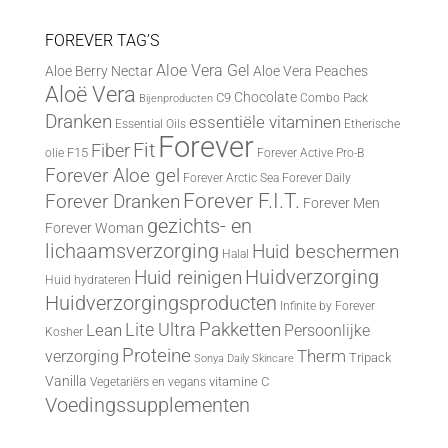
FOREVER TAG’S
Aloe Vera Gel
Aloe Berry Nectar
Aloe Vera Peaches
Aloë Vera
Chocolate
C9
Combo Pack
Bijenproducten
Dranken
essentiële vitaminen
Essential Oils
Etherische
Forever
Fit
Fiber
F15
olie
Forever Active Pro-B
Forever Aloe gel
Forever Arctic Sea
Forever Daily
Forever F.I.T.
Forever Dranken
Forever Men
gezichts- en
Forever Woman
lichaamsverzorging
Huid beschermen
Halal
Huid reinigen
Huidverzorging
Huid hydrateren
Huidverzorgingsproducten
Infinite by Forever
Lite Ultra
Pakketten
Lean
Persoonlijke
Kosher
Proteine
Therm
verzorging
Tripack
Sonya Daily Skincare
Vanilla
vitamine C
Vegetariërs en vegans
Voedingssupplementen