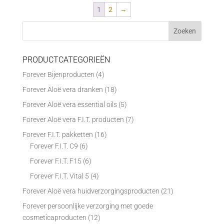
1
2
→
PRODUCTCATEGORIEËN
Forever Bijenproducten
(4)
Forever Aloë vera dranken
(18)
Forever Aloë vera essential oils
(5)
Forever Aloë vera F.I.T. producten
(7)
Forever F.I.T. pakketten
(16)
Forever F.I.T. C9
(6)
Forever F.I.T. F15
(6)
Forever F.I.T. Vital 5
(4)
Forever Aloë vera huidverzorgingsproducten
(21)
Forever persoonlijke verzorging met goede
cosmeticaproducten
(12)