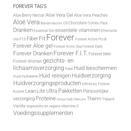
FOREVER TAG’S
Aloe Vera Gel
Aloe Berry Nectar
Aloe Vera Peaches
Aloë Vera
Chocolate
C9
Combo Pack
Bijenproducten
Dranken
essentiële vitaminen
Essential Oils
Etherische
Forever
Fit
Fiber
F15
olie
Forever Active Pro-B
Forever Aloe gel
Forever Arctic Sea
Forever Daily
Forever F.I.T.
Forever Dranken
Forever Men
gezichts- en
Forever Woman
lichaamsverzorging
Huid beschermen
Halal
Huid reinigen
Huidverzorging
Huid hydrateren
Huidverzorgingsproducten
Infinite by Forever
Lite Ultra
Pakketten
Lean
Persoonlijke
Kosher
Proteine
Therm
verzorging
Tripack
Sonya Daily Skincare
Vanilla
vitamine C
Vegetariërs en vegans
Voedingssupplementen