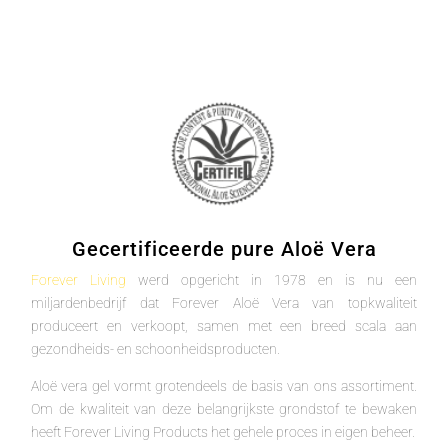
Gecertificeerde pure Aloë Vera
Forever Living
werd opgericht in 1978 en is nu een
miljardenbedrijf dat Forever Aloë Vera van topkwaliteit
produceert en verkoopt, samen met een breed scala aan
gezondheids- en schoonheidsproducten.
Aloë vera gel vormt grotendeels de basis van ons assortiment.
Om de kwaliteit van deze belangrijkste grondstof te bewaken
heeft Forever Living Products het gehele proces in eigen beheer.