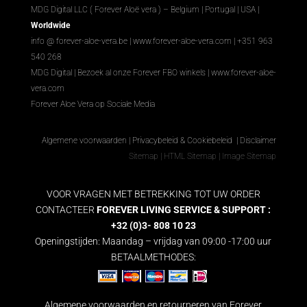
MDG Digital LLC ( Forever Aloë vera ) – Belgium | Portugal | USA |
Worldwide
info @ forever-aloe-vera.be |
www.forever-aloe-vera.com
| +351 963
540 268
MDG Digital
|
Bezoek al onze Forever FBO winkels
|
www.forever-aloe-
vera.com
Forever Aloe Vera op Sociale Media
Algemene voorwaarden
|
Privacybeleid & Cookiebeleid
|
Disclaimer
Sitemap
|
HTML Sitemap
|
Image Sitemap
VOOR VRAGEN MET BETREKKING TOT UW ORDER
CONTACTEER
FOREVER LIVING SERVICE & SUPPORT :
+32 (0)3- 808 10 23
Openingstijden: Maandag – vrijdag van 09:00 -17:00 uur
BETAALMETHODES:
Algemene voorwaarden en retourneren van Forever