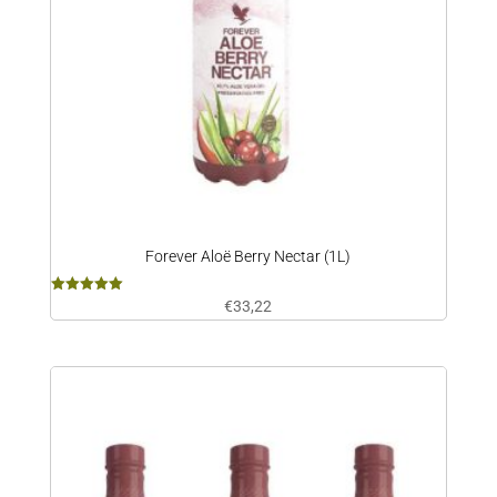
Forever Aloë Berry Nectar (1L)
Beoordeeld
€
33,22
met
5.00
van 5