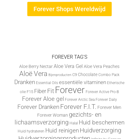
Forever Shops Wereldwijd
FOREVER TAG’S
Aloe Vera Gel
Aloe Berry Nectar
Aloe Vera Peaches
Aloë Vera
Chocolate
C9
Combo Pack
Bijenproducten
Dranken
essentiële vitaminen
Essential Oils
Etherische
Forever
Fit
Fiber
F15
olie
Forever Active Pro-B
Forever Aloe gel
Forever Arctic Sea
Forever Daily
Forever F.I.T.
Forever Dranken
Forever Men
gezichts- en
Forever Woman
lichaamsverzorging
Huid beschermen
Halal
Huid reinigen
Huidverzorging
Huid hydrateren
Huidverzorgingsproducten