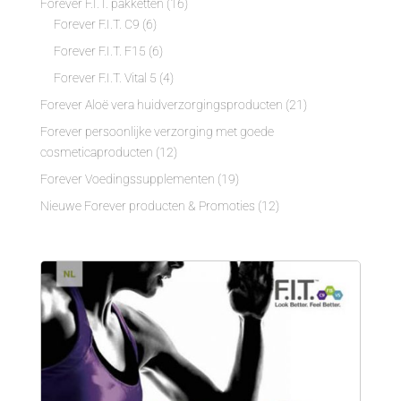
Forever F.I.T. pakketten
(16)
Forever F.I.T. C9
(6)
Forever F.I.T. F15
(6)
Forever F.I.T. Vital 5
(4)
Forever Aloë vera huidverzorgingsproducten
(21)
Forever persoonlijke verzorging met goede
cosmeticaproducten
(12)
Forever Voedingssupplementen
(19)
Nieuwe Forever producten & Promoties
(12)