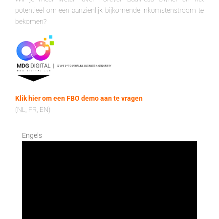
potentieel om een aanzienlijk bijkomende inkomstenstroom te
bekomen?
Klik hier om een FBO demo aan te vragen
(NL, FR, EN)
Engels