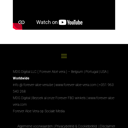
MDG Digital LLC ( Forever Aloë vera ) – Belgium | Portugal | USA |
Worldwide
info @ forever-aloe-vera.be |
www.forever-aloe-vera.com
| +351 963
540 268
MDG Digital
|
Bezoek al onze Forever FBO winkels
|
www.forever-aloe-
vera.com
Forever Aloe Vera op Sociale Media
Algemene voorwaarden
|
Privacybeleid & Cookiebeleid
|
Disclaimer