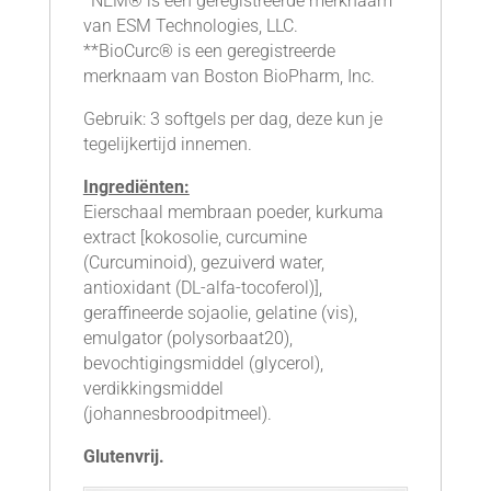
*NEM® is een geregistreerde merknaam
van ESM Technologies, LLC.
**BioCurc® is een geregistreerde
merknaam van Boston BioPharm, Inc.
Gebruik: 3 softgels per dag, deze kun je
tegelijkertijd innemen.
Ingrediënten:
Eierschaal membraan poeder, kurkuma
extract [kokosolie, curcumine
(Curcuminoid), gezuiverd water,
antioxidant (DL-alfa-tocoferol)],
geraffineerde sojaolie, gelatine (vis),
emulgator (polysorbaat20),
bevochtigingsmiddel (glycerol),
verdikkingsmiddel
(johannesbroodpitmeel).
Glutenvrij.