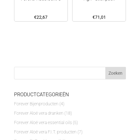
€
22,67
€
71,01
PRODUCTCATEGORIEËN
Forever Bijenproducten
(4)
Forever Aloë vera dranken
(18)
Forever Aloë vera essential oils
(5)
Forever Aloë vera F.I.T. producten
(7)