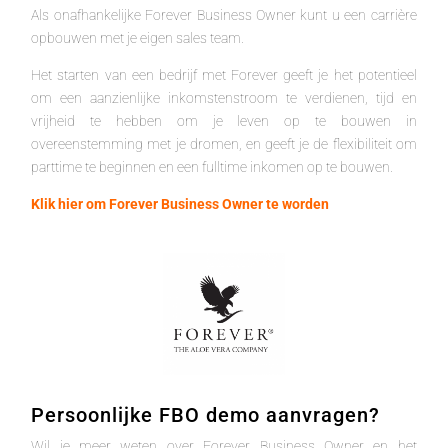
Als onafhankelijke Forever Business Owner kunt u een carrière
opbouwen met je eigen sales team.
Het starten van een bedrijf met Forever geeft je het potentieel
om een aanzienlijke inkomstenstroom te verdienen, tijd en
vrijheid te hebben om je leven op te bouwen in
overeenstemming met je dromen, en geeft je de flexibiliteit om
parttime te beginnen en een fulltime inkomen op te bouwen.
Klik hier om Forever Business Owner te worden
Persoonlijke FBO demo aanvragen?
Wil je meer weten over Forever Business Owner en het