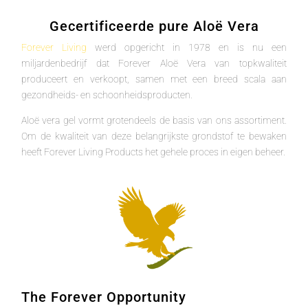
Gecertificeerde pure Aloë Vera
Forever Living
werd opgericht in 1978 en is nu een
miljardenbedrijf dat Forever Aloë Vera van topkwaliteit
produceert en verkoopt, samen met een breed scala aan
gezondheids- en schoonheidsproducten.
Aloë vera gel vormt grotendeels de basis van ons assortiment.
Om de kwaliteit van deze belangrijkste grondstof te bewaken
heeft Forever Living Products het gehele proces in eigen beheer.
The Forever Opportunity