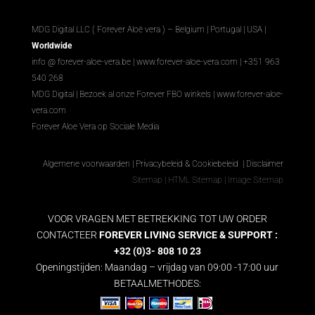
MDG Digital LLC ( Forever Aloë vera ) – Belgium | Portugal | USA |
Worldwide
info @ forever-aloe-vera.be |
www.forever-aloe-vera.com
| +351 963
540 268
MDG Digital
|
Bezoek al onze Forever FBO winkels
|
www.forever-aloe-
vera.com
Forever Aloe Vera op Sociale Media
Algemene voorwaarden
|
Privacybeleid & Cookiebeleid
|
Disclaimer
Sitemap
|
HTML Sitemap
|
Image Sitemap
VOOR VRAGEN MET BETREKKING TOT UW ORDER
CONTACTEER
FOREVER LIVING SERVICE & SUPPORT :
+32 (0)3- 808 10 23
Openingstijden: Maandag – vrijdag van 09:00 -17:00 uur
BETAALMETHODES: