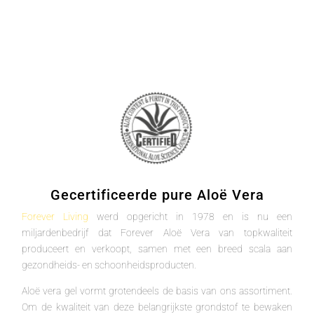
Gecertificeerde pure Aloë Vera
Forever Living
werd opgericht in 1978 en is nu een
miljardenbedrijf dat Forever Aloë Vera van topkwaliteit
produceert en verkoopt, samen met een breed scala aan
gezondheids- en schoonheidsproducten.
Aloë vera gel vormt grotendeels de basis van ons assortiment.
Om de kwaliteit van deze belangrijkste grondstof te bewaken