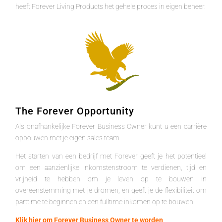
heeft Forever Living Products het gehele proces in eigen beheer.
The Forever Opportunity
Als onafhankelijke Forever Business Owner kunt u een carrière
opbouwen met je eigen sales team.
Het starten van een bedrijf met Forever geeft je het potentieel
om een aanzienlijke inkomstenstroom te verdienen, tijd en
vrijheid te hebben om je leven op te bouwen in
overeenstemming met je dromen, en geeft je de flexibiliteit om
parttime te beginnen en een fulltime inkomen op te bouwen.
Klik hier om Forever Business Owner te worden