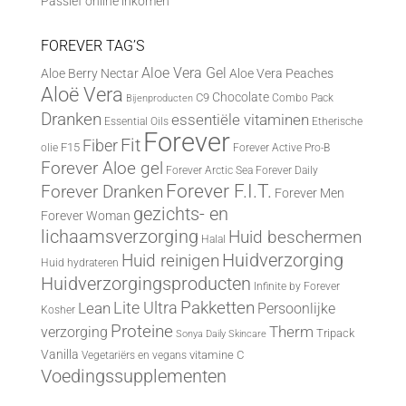
Passief online inkomen
FOREVER TAG’S
Aloe Vera Gel
Aloe Berry Nectar
Aloe Vera Peaches
Aloë Vera
Chocolate
C9
Combo Pack
Bijenproducten
Dranken
essentiële vitaminen
Essential Oils
Etherische
Forever
Fit
Fiber
F15
olie
Forever Active Pro-B
Forever Aloe gel
Forever Arctic Sea
Forever Daily
Forever F.I.T.
Forever Dranken
Forever Men
gezichts- en
Forever Woman
lichaamsverzorging
Huid beschermen
Halal
Huid reinigen
Huidverzorging
Huid hydrateren
Huidverzorgingsproducten
Infinite by Forever
Lite Ultra
Pakketten
Lean
Persoonlijke
Kosher
Proteine
Therm
verzorging
Tripack
Sonya Daily Skincare
Vanilla
vitamine C
Vegetariërs en vegans
Voedingssupplementen