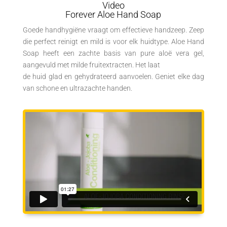
Video
Forever Aloe Hand Soap
Goede handhygiëne vraagt om effectieve handzeep. Zeep
die perfect reinigt en mild is voor elk huidtype. Aloe Hand
Soap heeft een zachte basis van pure aloë vera gel,
aangevuld met milde fruitextracten. Het laat
de huid glad en gehydrateerd aanvoelen. Geniet elke dag
van schone en ultrazachte handen.