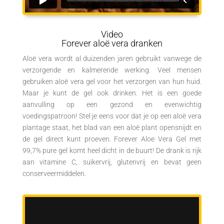
Video
Forever aloë vera dranken
Aloë vera wordt al duizenden jaren gebruikt vanwege de
verzorgende en kalmerende werking. Veel mensen
gebruiken aloë vera gel voor het verzorgen van hun huid.
Maar je kunt de gel ook drinken. Het is een goede
aanvulling op een gezond en evenwichtig
voedingspatroon! Stel je eens voor dat je op een aloë vera
plantage staat, het blad van een aloë plant opensnijdt en
de gel direct kunt proeven. Forever Aloe Vera Gel met
99,7% pure gel komt heel dicht in de buurt! De drank is rijk
aan vitamine C, suikervrij, glutenvrij en bevat geen
conserveermiddelen.