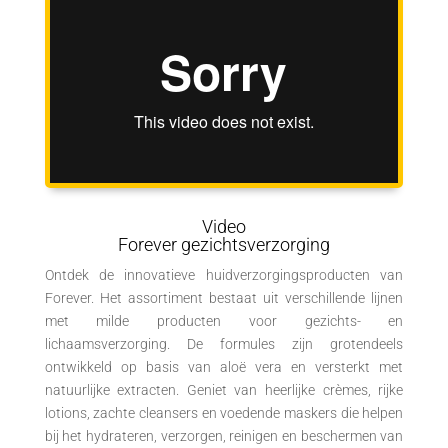
Video
Forever gezichtsverzorging
Ontdek de innovatieve huidverzorgingsproducten van
Forever. Het assortiment bestaat uit verschillende lijnen
met milde producten voor gezichts- en
lichaamsverzorging. De formules zijn grotendeels
ontwikkeld op basis van aloë vera en versterkt met
natuurlijke extracten. Geniet van heerlijke crèmes, rijke
lotions, zachte cleansers en voedende maskers die helpen
bij het hydrateren, verzorgen, reinigen en beschermen van