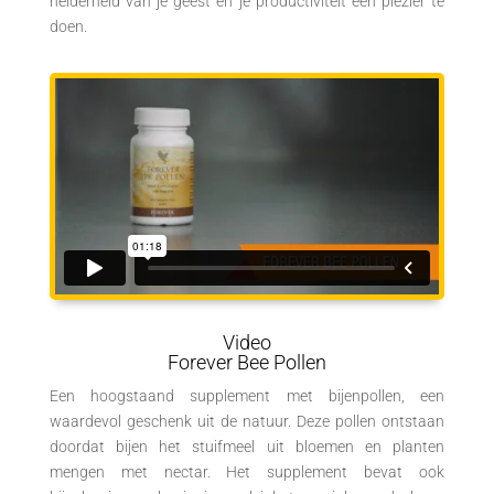
helderheid van je geest en je productiviteit een plezier te
doen.
Video
Forever Bee Pollen
Een hoogstaand supplement met bijenpollen, een
waardevol geschenk uit de natuur. Deze pollen ontstaan
doordat bijen het stuifmeel uit bloemen en planten
mengen met nectar. Het supplement bevat ook