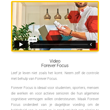
Video
Forever Focus
Leef je leven niet zoals het komt. Neem zelf de controle
met behulp van Forever Focus.
Forever Focus is ideaal voor studenten, sporters, mensen
die werken en voor actieve senioren die hun algemene
cognitieve vermogen willen ondersteunen.
Maak Forever
Focus onderdeel van je dagelijkse voeding om de