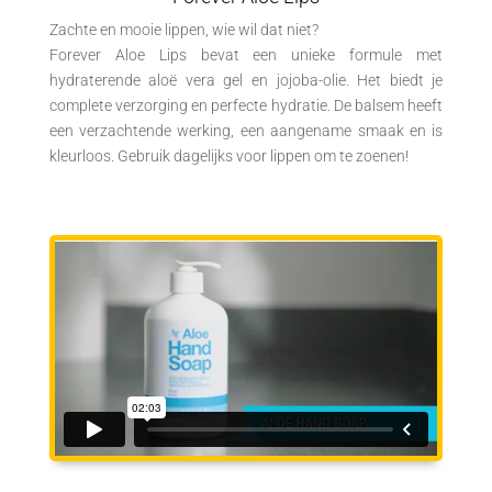
Zachte en mooie lippen, wie wil dat niet?
Forever Aloe Lips bevat een unieke formule met
hydraterende aloë vera gel en jojoba-olie. Het biedt je
complete verzorging en perfecte hydratie. De balsem heeft
een verzachtende werking, een aangename smaak en is
kleurloos. Gebruik dagelijks voor lippen om te zoenen!