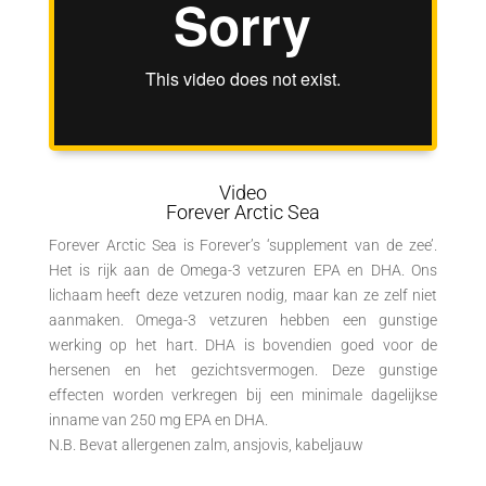
Video
Forever Arctic Sea
Forever Arctic Sea is Forever’s ‘supplement van de zee’.
Het is rijk aan de Omega-3 vetzuren EPA en DHA. Ons
lichaam heeft deze vetzuren nodig, maar kan ze zelf niet
aanmaken. Omega-3 vetzuren hebben een gunstige
werking op het hart. DHA is bovendien goed voor de
hersenen en het gezichtsvermogen. Deze gunstige
effecten worden verkregen bij een minimale dagelijkse
inname van 250 mg EPA en DHA.
N.B. Bevat allergenen zalm, ansjovis, kabeljauw