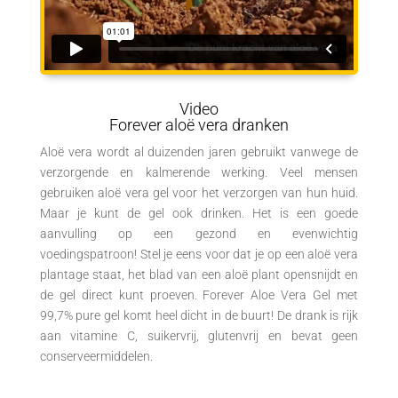
Video
Forever aloë vera dranken
Aloë vera wordt al duizenden jaren gebruikt vanwege de
verzorgende en kalmerende werking. Veel mensen
gebruiken aloë vera gel voor het verzorgen van hun huid.
Maar je kunt de gel ook drinken. Het is een goede
aanvulling op een gezond en evenwichtig
voedingspatroon! Stel je eens voor dat je op een aloë vera
plantage staat, het blad van een aloë plant opensnijdt en
de gel direct kunt proeven. Forever Aloe Vera Gel met
99,7% pure gel komt heel dicht in de buurt! De drank is rijk
aan vitamine C, suikervrij, glutenvrij en bevat geen
conserveermiddelen.