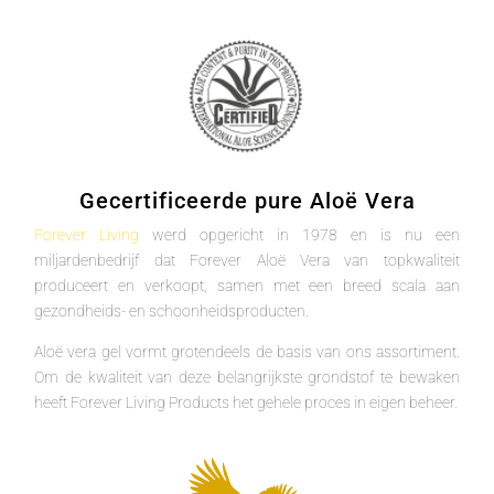
Gecertificeerde pure Aloë Vera
Forever Living
werd opgericht in 1978 en is nu een
miljardenbedrijf dat Forever Aloë Vera van topkwaliteit
produceert en verkoopt, samen met een breed scala aan
gezondheids- en schoonheidsproducten.
Aloë vera gel vormt grotendeels de basis van ons assortiment.
Om de kwaliteit van deze belangrijkste grondstof te bewaken
heeft Forever Living Products het gehele proces in eigen beheer.