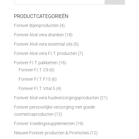
PRODUCTCATEGORIEËN
Forever Bijenproducten
(4)
Forever Aloë vera dranken
(18)
Forever Aloë vera essential oils
(5)
Forever Aloë vera F.I.T. producten
(7)
Forever F.I.T. pakketten
(16)
Forever F.I.T. C9
(6)
Forever F.I.T. F15
(6)
Forever F.I.T. Vital 5
(4)
Forever Aloë vera huidverzorgingsproducten
(21)
Forever persoonlijke verzorging met goede
cosmeticaproducten
(12)
Forever Voedingssupplementen
(19)
Nieuwe Forever producten & Promoties
(12)