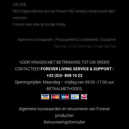
540 268
MDG Digital
|
Bezoek al onze Forever FBO winkels
|
www.forever-aloe-
vera.com
Forever Aloe Vera op Sociale Media
Algemene voorwaarden
|
Privacybeleid & Cookiebeleid
|
Disclaimer
Sitemap
|
HTML Sitemap
|
Image Sitemap
VOOR VRAGEN MET BETREKKING TOT UW ORDER
CONTACTEER
FOREVER LIVING SERVICE & SUPPORT :
+32 (0)3- 808 10 23
Openingstijden: Maandag – vrijdag van 09:00 -17:00 uur
BETAALMETHODES:
Algemene voorwaarden en retourneren van Forever
producten
Retourneringsformulier