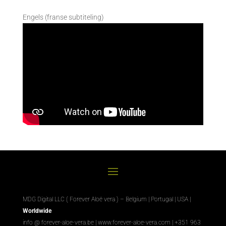
Engels (franse subtiteling)
MDG Digital LLC ( Forever Aloë vera ) – Belgium | Portugal | USA |
Worldwide
info @ forever-aloe-vera.be |
www.forever-aloe-vera.com
| +351 963