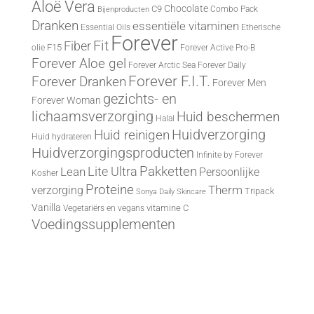
Aloë Vera
Chocolate
C9
Combo Pack
Bijenproducten
Dranken
essentiële vitaminen
Essential Oils
Etherische
Forever
Fit
Fiber
F15
olie
Forever Active Pro-B
Forever Aloe gel
Forever Arctic Sea
Forever Daily
Forever F.I.T.
Forever Dranken
Forever Men
gezichts- en
Forever Woman
lichaamsverzorging
Huid beschermen
Halal
Huid reinigen
Huidverzorging
Huid hydrateren
Huidverzorgingsproducten
Infinite by Forever
Lite Ultra
Pakketten
Lean
Persoonlijke
Kosher
Proteine
Therm
verzorging
Tripack
Sonya Daily Skincare
Vanilla
vitamine C
Vegetariërs en vegans
Voedingssupplementen