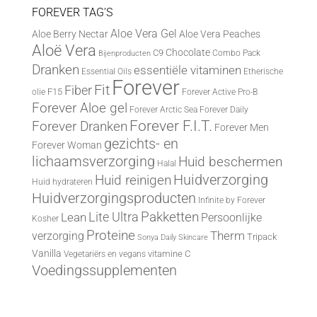
FOREVER TAG’S
Aloe Vera Gel
Aloe Berry Nectar
Aloe Vera Peaches
Aloë Vera
Chocolate
C9
Combo Pack
Bijenproducten
Dranken
essentiële vitaminen
Essential Oils
Etherische
Forever
Fit
Fiber
F15
olie
Forever Active Pro-B
Forever Aloe gel
Forever Arctic Sea
Forever Daily
Forever F.I.T.
Forever Dranken
Forever Men
gezichts- en
Forever Woman
lichaamsverzorging
Huid beschermen
Halal
Huid reinigen
Huidverzorging
Huid hydrateren
Huidverzorgingsproducten
Infinite by Forever
Lite Ultra
Pakketten
Lean
Persoonlijke
Kosher
Proteine
Therm
verzorging
Tripack
Sonya Daily Skincare
Vanilla
vitamine C
Vegetariërs en vegans
Voedingssupplementen