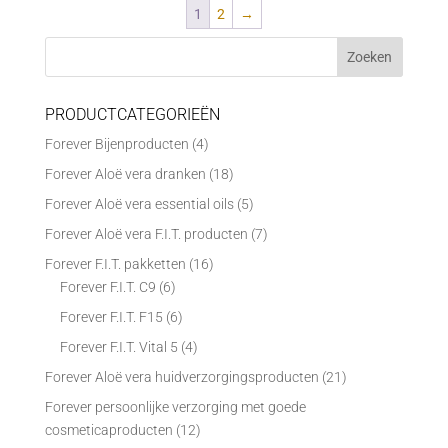
1
2
→
PRODUCTCATEGORIEËN
Forever Bijenproducten
(4)
Forever Aloë vera dranken
(18)
Forever Aloë vera essential oils
(5)
Forever Aloë vera F.I.T. producten
(7)
Forever F.I.T. pakketten
(16)
Forever F.I.T. C9
(6)
Forever F.I.T. F15
(6)
Forever F.I.T. Vital 5
(4)
Forever Aloë vera huidverzorgingsproducten
(21)
Forever persoonlijke verzorging met goede
cosmeticaproducten
(12)