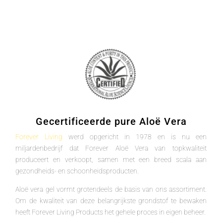
Gecertificeerde pure Aloë Vera
Forever Living
werd opgericht in 1978 en is nu een
miljardenbedrijf dat Forever Aloë Vera van topkwaliteit
produceert en verkoopt, samen met een breed scala aan
gezondheids- en schoonheidsproducten.
Aloë vera gel vormt grotendeels de basis van ons assortiment.
Om de kwaliteit van deze belangrijkste grondstof te bewaken
heeft Forever Living Products het gehele proces in eigen beheer.