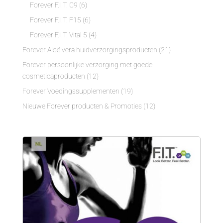
Forever F.I.T. C9
(6)
Forever F.I.T. F15
(6)
Forever F.I.T. Vital 5
(4)
Forever Aloë vera huidverzorgingsproducten
(21)
Forever persoonlijke verzorging met goede
cosmeticaproducten
(12)
Forever Voedingssupplementen
(19)
Nieuwe Forever producten & Promoties
(12)