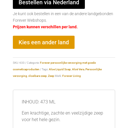
Bestellen via Nederland
Je kunt ook bestellen in een van de andere landgebonden
Forever Webshops.
Prijzen kunnen verschillen per land.
Kies een ander land
SKU:
633
Categorie:
Forever persoonlijke verzorging met goede
cosmeticaproducten
Tags:
Aloe Liquid Soap
,
Aloë Vera
,
Persoonlijke
verzorging
,
vloeibare zeep
,
Zeep
Merk:
Forever Living
INHOUD: 473 ML
Een krachtige, zachte en veelzijdige zeep
voor het hele gezin.