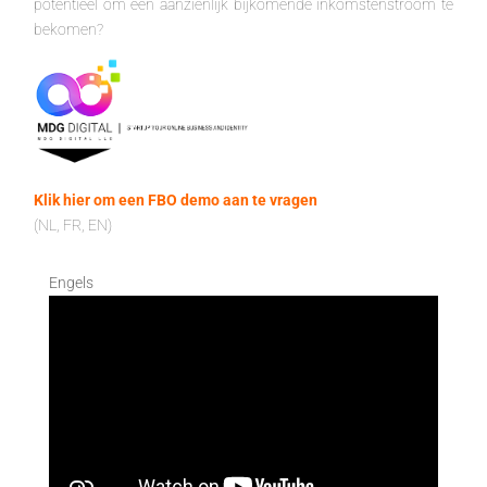
potentieel om een aanzienlijk bijkomende inkomstenstroom te
bekomen?
Klik hier om een FBO demo aan te vragen
(NL, FR, EN)
Engels