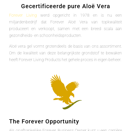
Gecertificeerde pure Aloë Vera
Forever Living
werd opgericht in 1978 en is nu een
miljardenbedrijf dat Forever Aloë Vera van topkwaliteit
produceert en verkoopt, samen met een breed scala aan
gezondheids- en schoonheidsproducten.
Aloë vera gel vormt grotendeels de basis van ons assortiment.
Om de kwaliteit van deze belangrijkste grondstof te bewaken
heeft Forever Living Products het gehele proces in eigen beheer.
The Forever Opportunity
Als onafhankelijke Forever Business Owner kunt u een carrière