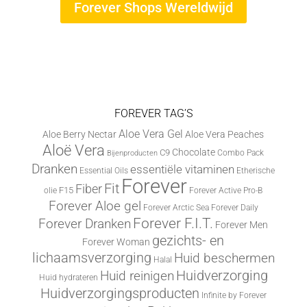
Forever Shops Wereldwijd
FOREVER TAG’S
Aloe Vera Gel
Aloe Berry Nectar
Aloe Vera Peaches
Aloë Vera
Chocolate
C9
Combo Pack
Bijenproducten
Dranken
essentiële vitaminen
Essential Oils
Etherische
Forever
Fit
Fiber
F15
olie
Forever Active Pro-B
Forever Aloe gel
Forever Arctic Sea
Forever Daily
Forever F.I.T.
Forever Dranken
Forever Men
gezichts- en
Forever Woman
lichaamsverzorging
Huid beschermen
Halal
Huid reinigen
Huidverzorging
Huid hydrateren
Huidverzorgingsproducten
Infinite by Forever