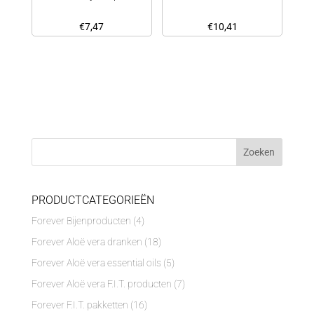
€
7,47
€
10,41
PRODUCTCATEGORIEËN
Forever Bijenproducten
(4)
Forever Aloë vera dranken
(18)
Forever Aloë vera essential oils
(5)
Forever Aloë vera F.I.T. producten
(7)
Forever F.I.T. pakketten
(16)