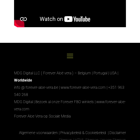
MDG Digital LLC ( Forever Aloë vera ) – Belgium | Portugal | USA |
Worldwide
info @ forever-aloe-vera.be |
www.forever-aloe-vera.com
| +351 963
540 268
MDG Digital
|
Bezoek al onze Forever FBO winkels
|
www.forever-aloe-
vera.com
Forever Aloe Vera op Sociale Media
Algemene voorwaarden
|
Privacybeleid & Cookiebeleid
|
Disclaimer
Sitemap
|
HTML Sitemap
|
Image Sitemap