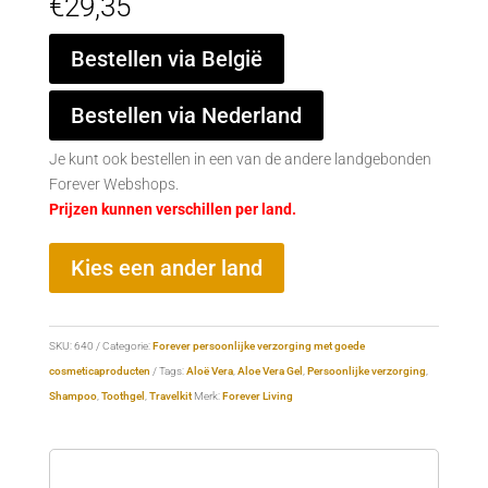
€
29,35
Bestellen via België
Bestellen via Nederland
Je kunt ook bestellen in een van de andere landgebonden
Forever Webshops.
Prijzen kunnen verschillen per land.
Kies een ander land
SKU:
640
Categorie:
Forever persoonlijke verzorging met goede
cosmeticaproducten
Tags:
Aloë Vera
,
Aloe Vera Gel
,
Persoonlijke verzorging
,
Shampoo
,
Toothgel
,
Travelkit
Merk:
Forever Living