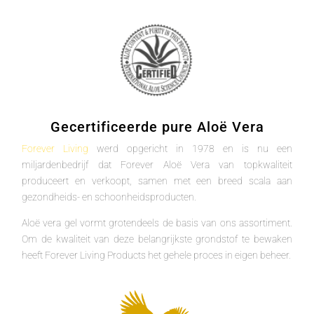
Gecertificeerde pure Aloë Vera
Forever Living
werd opgericht in 1978 en is nu een
miljardenbedrijf dat Forever Aloë Vera van topkwaliteit
produceert en verkoopt, samen met een breed scala aan
gezondheids- en schoonheidsproducten.
Aloë vera gel vormt grotendeels de basis van ons assortiment.
Om de kwaliteit van deze belangrijkste grondstof te bewaken
heeft Forever Living Products het gehele proces in eigen beheer.