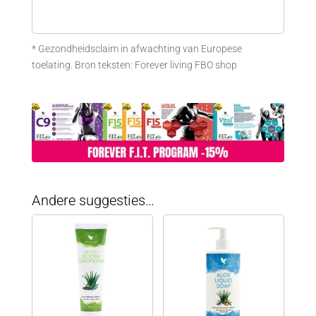
* Gezondheidsclaim in afwachting van Europese
toelating. Bron teksten: Forever living FBO shop
Andere suggesties…