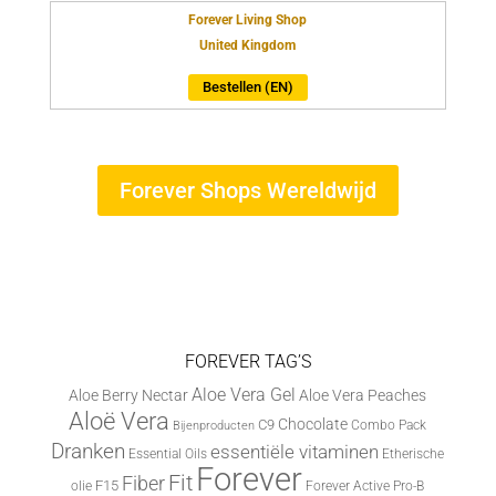
Forever Living Shop
United Kingdom
Bestellen (EN)
Forever Shops Wereldwijd
FOREVER TAG’S
Aloe Vera Gel
Aloe Berry Nectar
Aloe Vera Peaches
Aloë Vera
Chocolate
C9
Combo Pack
Bijenproducten
Dranken
essentiële vitaminen
Essential Oils
Etherische
Forever
Fit
Fiber
F15
olie
Forever Active Pro-B