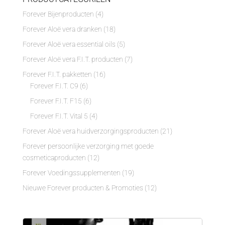
Forever Bijenproducten
(4)
Forever Aloë vera dranken
(18)
Forever Aloë vera essential oils
(5)
Forever Aloë vera F.I.T. producten
(7)
Forever F.I.T. pakketten
(16)
Forever F.I.T. C9
(6)
Forever F.I.T. F15
(6)
Forever F.I.T. Vital 5
(4)
Forever Aloë vera huidverzorgingsproducten
(21)
Forever persoonlijke verzorging met goede
cosmeticaproducten
(12)
Forever Voedingssupplementen
(19)
Nieuwe Forever producten & Promoties
(12)