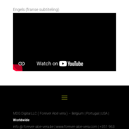
Engels (franse subtiteling)
MDG Digital LLC ( Forever Aloë vera ) – Belgium | Portugal | USA |
Worldwide
info @ forever-aloe-vera.be |
www.forever-aloe-vera.com
| +351 963