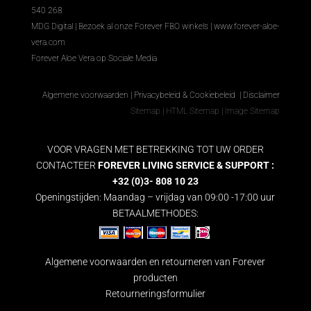
540 268
MDG Digital
|
Bezoek al onze Forever FBO winkels
|
www.forever-aloe-
vera.com
Forever Aloe Vera op Sociale Media
Algemene voorwaarden
|
Privacybeleid & Cookiebeleid
|
Disclaimer
Sitemap
|
HTML Sitemap
|
Image Sitemap
VOOR VRAGEN MET BETREKKING TOT UW ORDER
CONTACTEER
FOREVER LIVING SERVICE & SUPPORT :
+32 (0)3- 808 10 23
Openingstijden: Maandag – vrijdag van 09:00 -17:00 uur
BETAALMETHODES:
Algemene voorwaarden en retourneren van Forever
producten
Retourneringsformulier