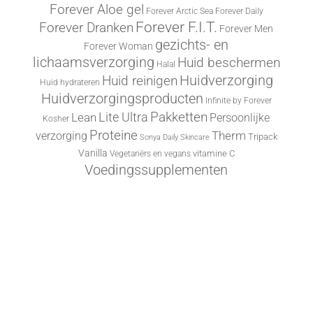
Forever Aloe gel
Forever Arctic Sea
Forever Daily
Forever F.I.T.
Forever Dranken
Forever Men
gezichts- en
Forever Woman
lichaamsverzorging
Huid beschermen
Halal
Huid reinigen
Huidverzorging
Huid hydrateren
Huidverzorgingsproducten
Infinite by Forever
Lite Ultra
Pakketten
Lean
Persoonlijke
Kosher
Proteine
Therm
verzorging
Tripack
Sonya Daily Skincare
Vanilla
vitamine C
Vegetariërs en vegans
Voedingssupplementen