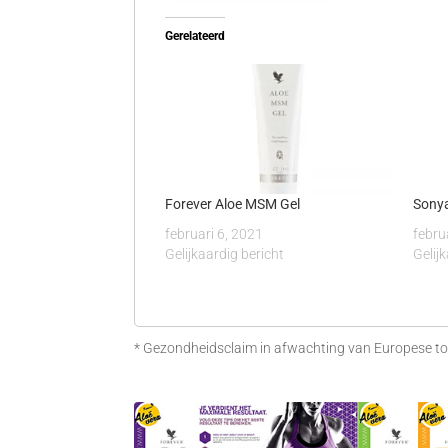
Gerelateerd
Forever Aloe MSM Gel
Sonya
februari 6, 2021
febru
Gelijkaardig bericht
Gelij
* Gezondheidsclaim in afwachting van Europese toe