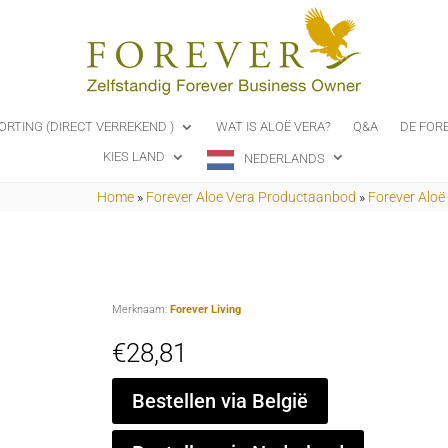
ORTING (DIRECT VERREKEND )
WAT IS ALOË VERA?
Q&A
DE FOR
KIES LAND
NEDERLANDS
Home
»
Forever Aloe Vera Productaanbod
»
Forever Aloë
Merknaam:
Forever Living
€
28,81
Bestellen via België