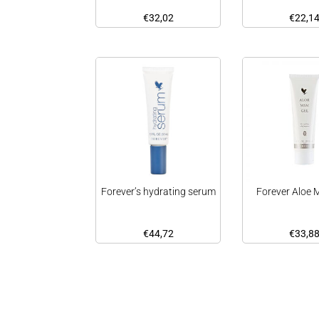
€
32,02
€
22,1
Forever’s hydrating serum
Forever Aloe 
€
44,72
€
33,8