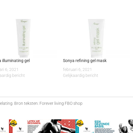
 illuminating gel
Sonya refining gel mask
ari 6, 2021
februari 6, 2021
kaardig bericht
Gelijkaardig bericht
lating. Bron teksten: Forever living FBO shop