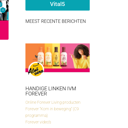
Vital5
MEEST RECENTE BERICHTEN
HANDIGE LINKEN IVM
FOREVER
Online Forever Living producten
Forever “Kom in beweging” (C9
programma)
Forever video’s