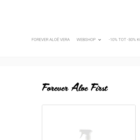
FOREVER ALOË VERA
WEBSHOP
-10% TOT -30% K
Forever Aloe First