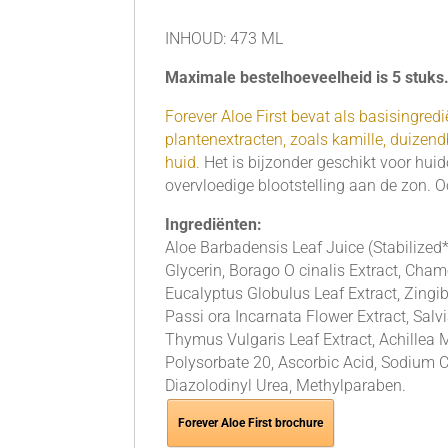
INHOUD: 473 ML
Maximale bestelhoeveelheid is 5 stuks
Forever Aloe First bevat als basisingred
plantenextracten, zoals kamille, duize
huid.
Het is bijzonder geschikt voor huid
overvloedige blootstelling aan de zon. Oo
Ingrediënten:
Aloe Barbadensis Leaf Juice (Stabilized* 
Glycerin, Borago O cinalis Extract, Cham
Eucalyptus Globulus Leaf Extract, Zingib
Passi ora Incarnata Flower Extract, Salv
Thymus Vulgaris Leaf Extract, Achillea Mi
Polysorbate 20, Ascorbic Acid, Sodium C
Diazolodinyl Urea, Methylparaben.
Forever Aloe First brochure