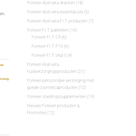
Forever Aloë vera dranken
(18)
Forever Aloë vera essential oils
(5)
den
Forever Aloë vera F.I.T. producten
(7)
Forever F.I.T. pakketten
(16)
Forever F.I.T. C9
(6)
Forever F.I.T. F15
(6)
Forever F.I.T. Vital 5
(4)
Forever Aloë vera
loe
huidverzorgingsproducten
(21)
 Living
Forever persoonlijke verzorging met
goede cosmeticaproducten
(12)
Forever Voedingssupplementen
(19)
Nieuwe Forever producten &
Promoties
(12)