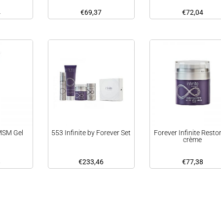
4
€
69,37
€
72,04
MSM Gel
553 Infinite by Forever Set
Forever Infinite Resto
crème
8
€
233,46
€
77,38