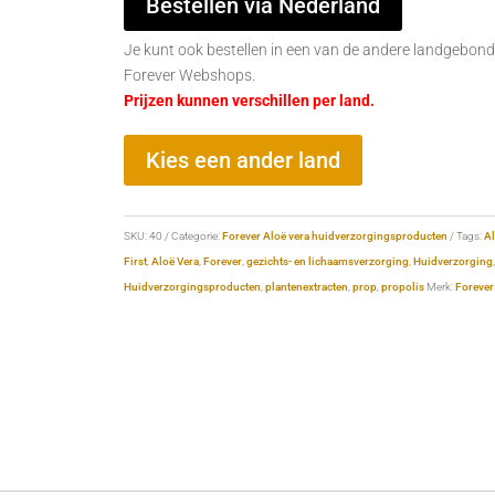
Bestellen via Nederland
Je kunt ook bestellen in een van de andere landgebon
Forever Webshops.
Prijzen kunnen verschillen per land.
Kies een ander land
SKU:
40
Categorie:
Forever Aloë vera huidverzorgingsproducten
Tags:
A
First
,
Aloë Vera
,
Forever
,
gezichts- en lichaamsverzorging
,
Huidverzorging
,
Huidverzorgingsproducten
,
plantenextracten
,
prop
,
propolis
Merk:
Forever