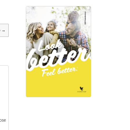
)
→
lose