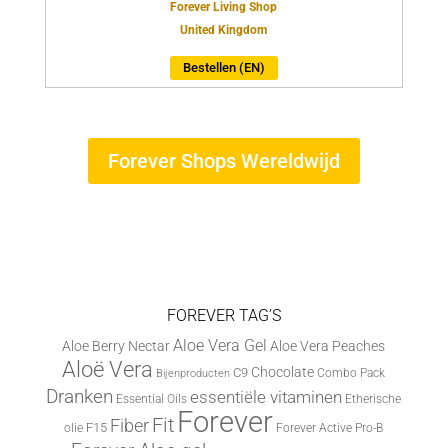
Forever Living Shop
United Kingdom
Bestellen (EN)
Forever Shops Wereldwijd
FOREVER TAG’S
Aloe Vera Gel
Aloe Berry Nectar
Aloe Vera Peaches
Aloë Vera
Chocolate
C9
Combo Pack
Bijenproducten
Dranken
essentiële vitaminen
Essential Oils
Etherische
Forever
Fit
Fiber
F15
olie
Forever Active Pro-B