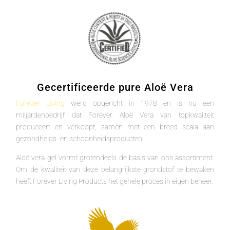
Gecertificeerde pure Aloë Vera
Forever Living
werd opgericht in 1978 en is nu een
miljardenbedrijf dat Forever Aloë Vera van topkwaliteit
produceert en verkoopt, samen met een breed scala aan
gezondheids- en schoonheidsproducten.
Aloë vera gel vormt grotendeels de basis van ons assortiment.
Om de kwaliteit van deze belangrijkste grondstof te bewaken
heeft Forever Living Products het gehele proces in eigen beheer.