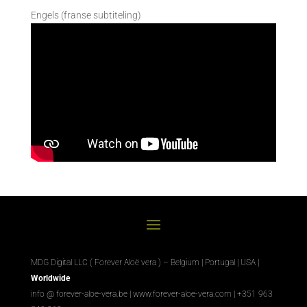
Engels (franse subtiteling)
MDG Digital LLC ( Forever Aloë vera ) – Belgium | Portugal | USA |
Worldwide
info @ forever-aloe-vera.be |
www.forever-aloe-vera.com
| +351 963