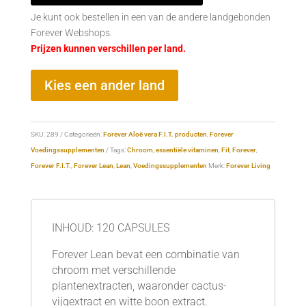
Je kunt ook bestellen in een van de andere landgebonden
Forever Webshops.
Prijzen kunnen verschillen per land.
Kies een ander land
SKU:
289
Categorieën:
Forever Aloë vera F.I.T. producten
,
Forever
Voedingssupplementen
Tags:
Chroom
,
essentiële vitaminen
,
Fit
,
Forever
,
Forever F.I.T.
,
Forever Lean
,
Lean
,
Voedingssupplementen
Merk:
Forever Living
INHOUD: 120 CAPSULES
Forever Lean bevat een combinatie van
chroom met verschillende
plantenextracten, waaronder cactus-
vijgextract en witte boon extract.