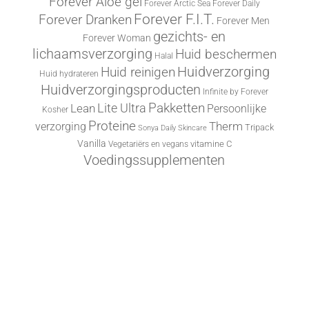
Forever Aloe gel
Forever Arctic Sea
Forever Daily
Forever F.I.T.
Forever Dranken
Forever Men
gezichts- en
Forever Woman
lichaamsverzorging
Huid beschermen
Halal
Huid reinigen
Huidverzorging
Huid hydrateren
Huidverzorgingsproducten
Infinite by Forever
Lite Ultra
Pakketten
Lean
Persoonlijke
Kosher
Proteine
Therm
verzorging
Tripack
Sonya Daily Skincare
Vanilla
vitamine C
Vegetariërs en vegans
Voedingssupplementen