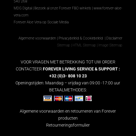
540 268
MDG Digital
|
Bezoek al onze Forever FBO winkels
|
www.forever-aloe-
vera.com
Forever Aloe Vera op Sociale Media
Algemene voorwaarden
|
Privacybeleid & Cookiebeleid
|
Disclaimer
Sitemap
|
HTML Sitemap
|
Image Sitemap
VOOR VRAGEN MET BETREKKING TOT UW ORDER
CONTACTEER
FOREVER LIVING SERVICE & SUPPORT :
+32 (0)3- 808 10 23
Openingstijden: Maandag – vrijdag van 09:00 -17:00 uur
BETAALMETHODES:
Algemene voorwaarden en retourneren van Forever
producten
Retourneringsformulier