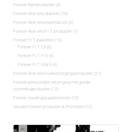
Forever Bijenproducten
(4)
Forever Aloë vera dranken
(18)
Forever Aloë vera essential oils
(5)
Forever Aloë vera F.I.T. producten
(7)
Forever F.I.T. pakketten
(16)
Forever F.I.T. C9
(6)
Forever F.I.T. F15
(6)
Forever F.I.T. Vital 5
(4)
Forever Aloë vera huidverzorgingsproducten
(21)
Forever persoonlijke verzorging met goede
cosmeticaproducten
(12)
Forever Voedingssupplementen
(19)
Nieuwe Forever producten & Promoties
(12)