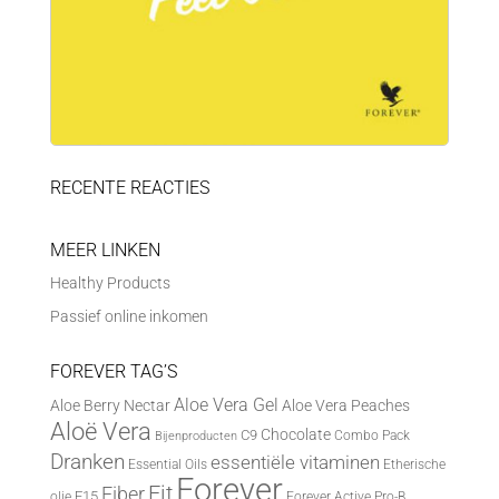
RECENTE REACTIES
MEER LINKEN
Healthy Products
Passief online inkomen
FOREVER TAG’S
Aloe Vera Gel
Aloe Berry Nectar
Aloe Vera Peaches
Aloë Vera
Chocolate
C9
Combo Pack
Bijenproducten
Dranken
essentiële vitaminen
Essential Oils
Etherische
Forever
Fit
Fiber
F15
olie
Forever Active Pro-B