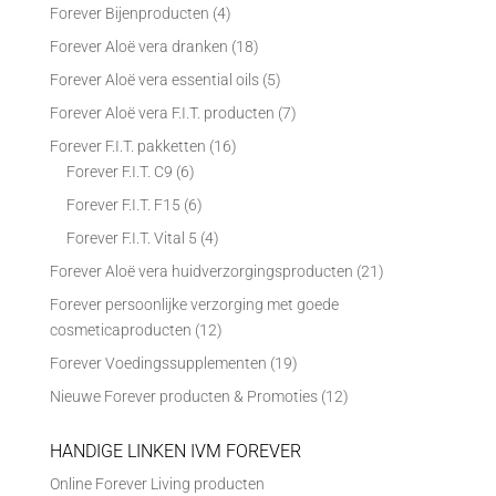
Forever Bijenproducten
(4)
Forever Aloë vera dranken
(18)
Forever Aloë vera essential oils
(5)
Forever Aloë vera F.I.T. producten
(7)
Forever F.I.T. pakketten
(16)
Forever F.I.T. C9
(6)
Forever F.I.T. F15
(6)
Forever F.I.T. Vital 5
(4)
Forever Aloë vera huidverzorgingsproducten
(21)
Forever persoonlijke verzorging met goede
cosmeticaproducten
(12)
Forever Voedingssupplementen
(19)
Nieuwe Forever producten & Promoties
(12)
HANDIGE LINKEN IVM FOREVER
Online Forever Living producten