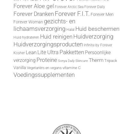
Forever Aloe gel
Forever Arctic Sea
Forever Daily
Forever F.I.T.
Forever Dranken
Forever Men
gezichts- en
Forever Woman
lichaamsverzorging
Huid beschermen
Halal
Huid reinigen
Huidverzorging
Huid hydrateren
Huidverzorgingsproducten
Infinite by Forever
Lite Ultra
Pakketten
Lean
Persoonlijke
Kosher
Proteine
Therm
verzorging
Tripack
Sonya Daily Skincare
Vanilla
vitamine C
Vegetariërs en vegans
Voedingssupplementen