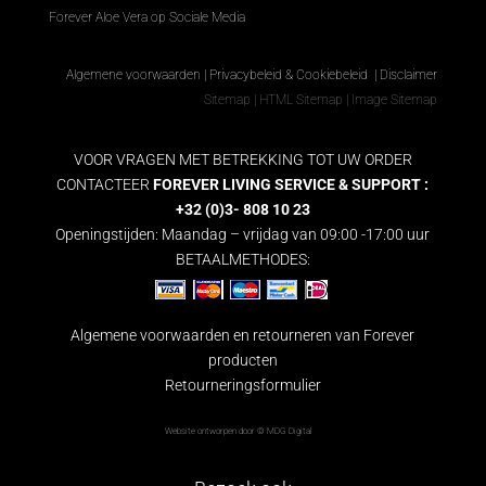
Forever Aloe Vera op Sociale Media
Algemene voorwaarden
|
Privacybeleid & Cookiebeleid
|
Disclaimer
Sitemap
|
HTML Sitemap
|
Image Sitemap
VOOR VRAGEN MET BETREKKING TOT UW ORDER
CONTACTEER
FOREVER LIVING SERVICE & SUPPORT :
+32 (0)3- 808 10 23
Openingstijden: Maandag – vrijdag van 09:00 -17:00 uur
BETAALMETHODES:
Algemene voorwaarden en retourneren van Forever
producten
Retourneringsformulier
Website ontworpen door ©
MDG Digital