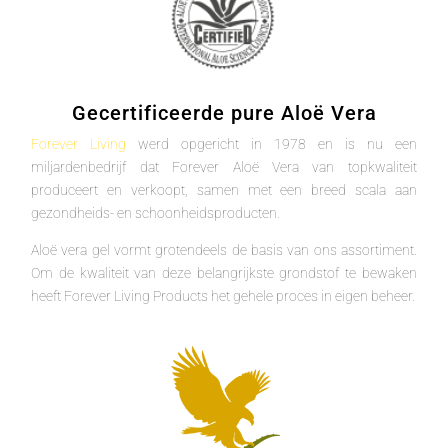
Gecertificeerde pure Aloë Vera
Forever Living
werd opgericht in 1978 en is nu een
miljardenbedrijf dat Forever Aloë Vera van topkwaliteit
produceert en verkoopt, samen met een breed scala aan
gezondheids- en schoonheidsproducten.
Aloë vera gel vormt grotendeels de basis van ons assortiment.
Om de kwaliteit van deze belangrijkste grondstof te bewaken
heeft Forever Living Products het gehele proces in eigen beheer.