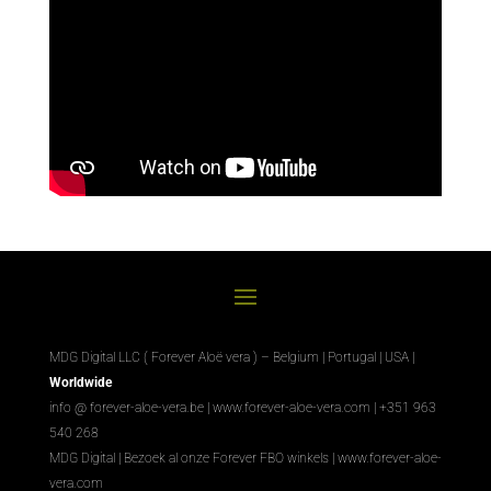
MDG Digital LLC ( Forever Aloë vera ) – Belgium | Portugal | USA |
Worldwide
info @ forever-aloe-vera.be |
www.forever-aloe-vera.com
| +351 963
540 268
MDG Digital
|
Bezoek al onze Forever FBO winkels
|
www.forever-aloe-
vera.com