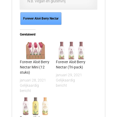
N.B. Vegan en glutenvrij
Forever Aloë Berry Nectar
Gerelateerd
Forever Aloë Berry
Forever Aloë Berry
Nectar Mini (12
Nectar (Tri-pack)
stuks)
januari 29, 2021
januari 28, 2021
Gelijkaardig
Gelijkaardig
bericht
bericht