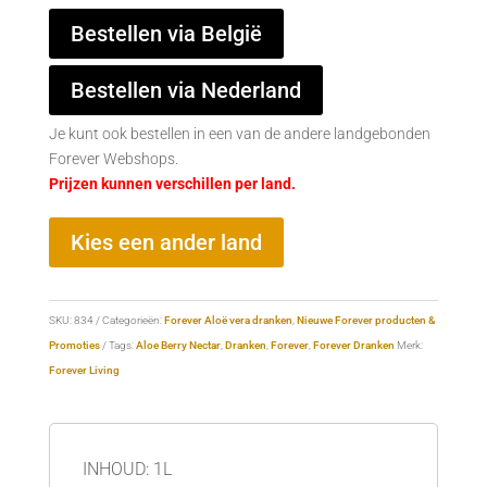
Bestellen via België
Bestellen via Nederland
Je kunt ook bestellen in een van de andere landgebonden
Forever Webshops.
Prijzen kunnen verschillen per land.
Kies een ander land
SKU:
834
Categorieën:
Forever Aloë vera dranken
,
Nieuwe Forever producten &
Promoties
Tags:
Aloe Berry Nectar
,
Dranken
,
Forever
,
Forever Dranken
Merk:
Forever Living
INHOUD: 1L