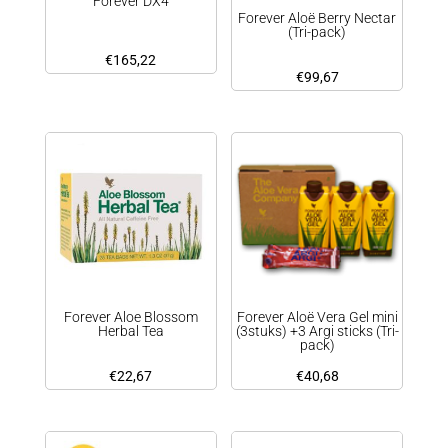
Forever DX4
Forever Aloë Berry Nectar
(Tri-pack)
€
165,22
€
99,67
Forever Aloe Blossom
Forever Aloë Vera Gel mini
Herbal Tea
(3stuks) +3 Argi sticks (Tri-
pack)
€
22,67
€
40,68