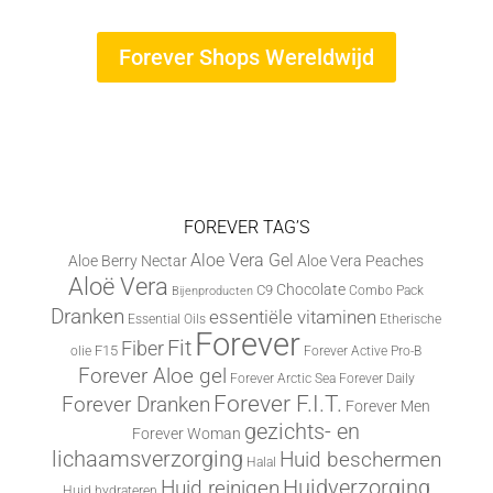
Forever Shops Wereldwijd
FOREVER TAG’S
Aloe Vera Gel
Aloe Berry Nectar
Aloe Vera Peaches
Aloë Vera
Chocolate
C9
Combo Pack
Bijenproducten
Dranken
essentiële vitaminen
Essential Oils
Etherische
Forever
Fit
Fiber
F15
olie
Forever Active Pro-B
Forever Aloe gel
Forever Arctic Sea
Forever Daily
Forever F.I.T.
Forever Dranken
Forever Men
gezichts- en
Forever Woman
lichaamsverzorging
Huid beschermen
Halal
Huid reinigen
Huidverzorging
Huid hydrateren