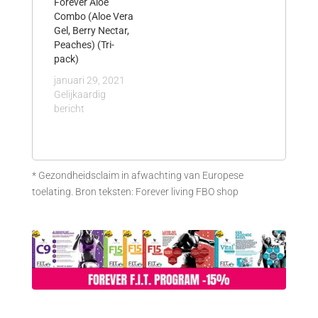
Forever Aloë
Combo (Aloe Vera
Gel, Berry Nectar,
Peaches) (Tri-
pack)
januari 29, 2021
Gelijkaardig
bericht
* Gezondheidsclaim in afwachting van Europese
toelating. Bron teksten: Forever living FBO shop