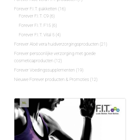
Forever F.I.T. pakketten
(16)
Forever F.I.T. C9
(6)
Forever F.I.T. F15
(6)
Forever F.I.T. Vital 5
(4)
Forever Aloë vera huidverzorgingsproducten
(21)
Forever persoonlijke verzorging met goede
cosmeticaproducten
(12)
Forever Voedingssupplementen
(19)
Nieuwe Forever producten & Promoties
(12)