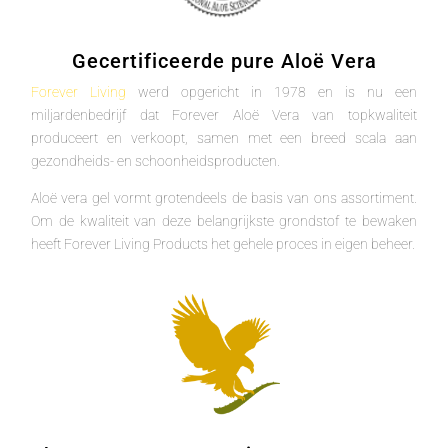
Gecertificeerde pure Aloë Vera
Forever Living
werd opgericht in 1978 en is nu een
miljardenbedrijf dat Forever Aloë Vera van topkwaliteit
produceert en verkoopt, samen met een breed scala aan
gezondheids- en schoonheidsproducten.
Aloë vera gel vormt grotendeels de basis van ons assortiment.
Om de kwaliteit van deze belangrijkste grondstof te bewaken
heeft Forever Living Products het gehele proces in eigen beheer.