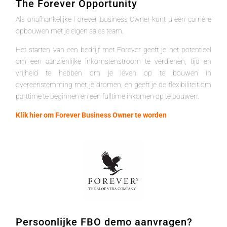
The Forever Opportunity
Als onafhankelijke Forever Business Owner kunt u een carrière
opbouwen met je eigen sales team.
Het starten van een bedrijf met Forever geeft je het potentieel
om een aanzienlijke inkomstenstroom te verdienen, tijd en
vrijheid te hebben om je leven op te bouwen in
overeenstemming met je dromen, en geeft je de flexibiliteit om
parttime te beginnen en een fulltime inkomen op te bouwen.
Klik hier om Forever Business Owner te worden
Persoonlijke FBO demo aanvragen?