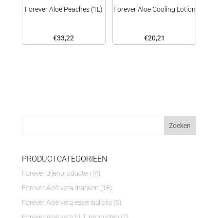
Forever Aloë Peaches (1L)
Forever Aloe Cooling Lotion
€
33,22
€
20,21
PRODUCTCATEGORIEËN
Forever Bijenproducten
(4)
Forever Aloë vera dranken
(18)
Forever Aloë vera essential oils
(5)
Forever Aloë vera F.I.T. producten
(7)