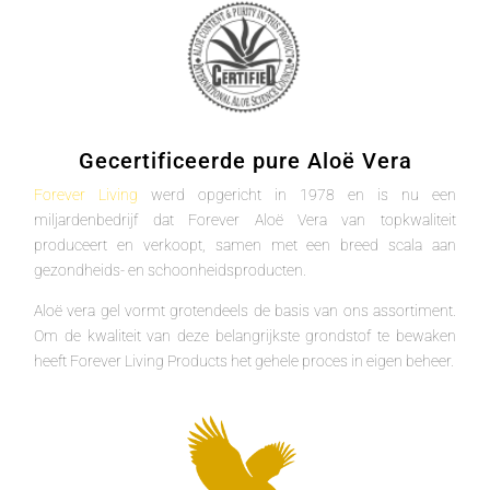
Gecertificeerde pure Aloë Vera
Forever Living
werd opgericht in 1978 en is nu een
miljardenbedrijf dat Forever Aloë Vera van topkwaliteit
produceert en verkoopt, samen met een breed scala aan
gezondheids- en schoonheidsproducten.
Aloë vera gel vormt grotendeels de basis van ons assortiment.
Om de kwaliteit van deze belangrijkste grondstof te bewaken
heeft Forever Living Products het gehele proces in eigen beheer.