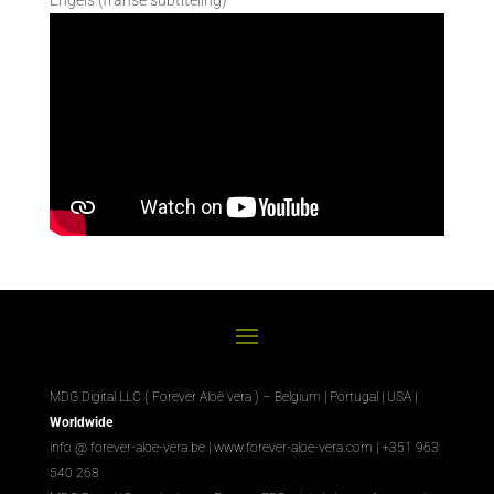
MDG Digital LLC ( Forever Aloë vera ) – Belgium | Portugal | USA |
Worldwide
info @ forever-aloe-vera.be |
www.forever-aloe-vera.com
| +351 963
540 268