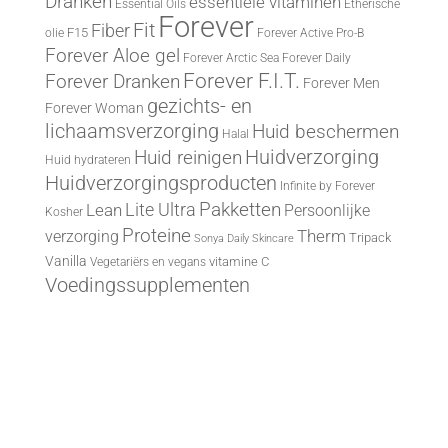
Dranken
essentiële vitaminen
Essential Oils
Etherische
Forever
Fit
Fiber
F15
olie
Forever Active Pro-B
Forever Aloe gel
Forever Arctic Sea
Forever Daily
Forever F.I.T.
Forever Dranken
Forever Men
gezichts- en
Forever Woman
lichaamsverzorging
Huid beschermen
Halal
Huid reinigen
Huidverzorging
Huid hydrateren
Huidverzorgingsproducten
Infinite by Forever
Lite Ultra
Pakketten
Lean
Persoonlijke
Kosher
Proteine
Therm
verzorging
Tripack
Sonya Daily Skincare
Vanilla
vitamine C
Vegetariërs en vegans
Voedingssupplementen