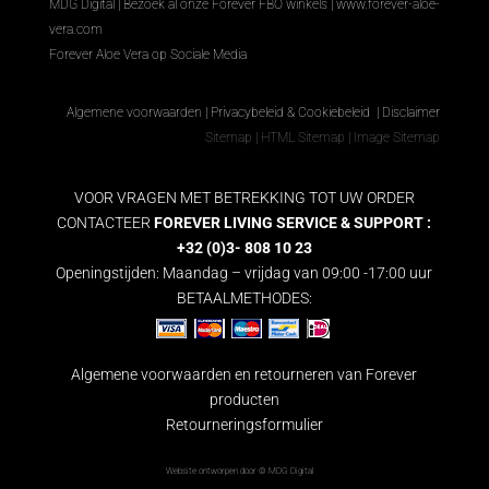
MDG Digital
|
Bezoek al onze Forever FBO winkels
|
www.forever-aloe-
vera.com
Forever Aloe Vera op Sociale Media
Algemene voorwaarden
|
Privacybeleid & Cookiebeleid
|
Disclaimer
Sitemap
|
HTML Sitemap
|
Image Sitemap
VOOR VRAGEN MET BETREKKING TOT UW ORDER
CONTACTEER
FOREVER LIVING SERVICE & SUPPORT :
+32 (0)3- 808 10 23
Openingstijden: Maandag – vrijdag van 09:00 -17:00 uur
BETAALMETHODES:
Algemene voorwaarden en retourneren van Forever
producten
Retourneringsformulier
Website ontworpen door ©
MDG Digital