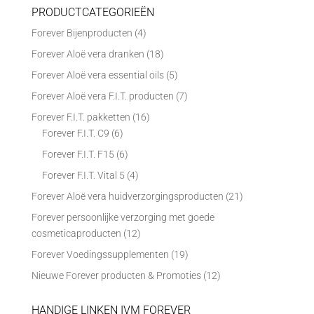
PRODUCTCATEGORIEËN
Forever Bijenproducten
(4)
Forever Aloë vera dranken
(18)
Forever Aloë vera essential oils
(5)
Forever Aloë vera F.I.T. producten
(7)
Forever F.I.T. pakketten
(16)
Forever F.I.T. C9
(6)
Forever F.I.T. F15
(6)
Forever F.I.T. Vital 5
(4)
Forever Aloë vera huidverzorgingsproducten
(21)
Forever persoonlijke verzorging met goede
cosmeticaproducten
(12)
Forever Voedingssupplementen
(19)
Nieuwe Forever producten & Promoties
(12)
HANDIGE LINKEN IVM FOREVER