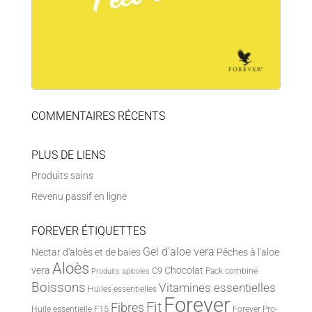
COMMENTAIRES RÉCENTS
PLUS DE LIENS
Produits sains
Revenu passif en ligne
FOREVER ÉTIQUETTES
Gel d'aloe vera
Nectar d'aloès et de baies
Pêches à l'aloe
Aloès
vera
Chocolat
C9
Pack combiné
Produits apicoles
Boissons
Vitamines essentielles
Huiles essentielles
Forever
Fit
Fibres
F15
Huile essentielle
Forever Pro-