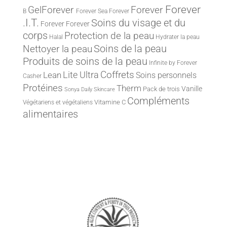
Forever
Forever
GelForever
B
Forever Sea
Forever
.I.T.
Soins du visage et du
Forever
Forever
corps
Protection de la peau
Halal
Hydrater la peau
Nettoyer la peau
Soins de la peau
Produits de soins de la peau
Infinite by Forever
Lite Ultra
Coffrets
Lean
Soins personnels
Casher
Protéines
Therm
Vanille
Pack de trois
Sonya Daily Skincare
Compléments
Vitamine C
Végétariens et végétaliens
alimentaires