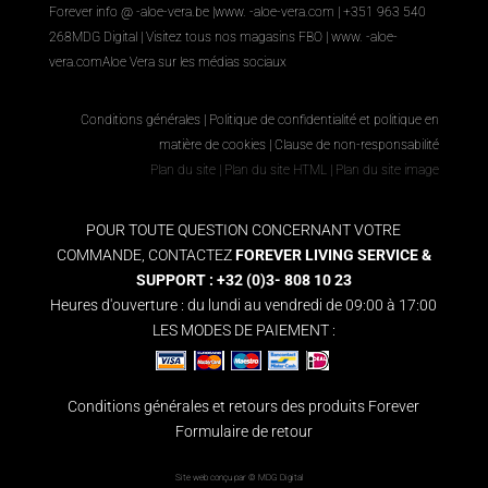
Forever info @ -aloe-vera.be |
www. -aloe-vera.com
| +351 963 540
268
MDG Digital
|
Visitez tous nos magasins FBO
|
www. -aloe-
vera.com
Aloe Vera sur les médias sociaux
Conditions générales
|
Politique de confidentialité et politique en
matière de cookies
|
Clause de non-responsabilité
Plan du site
|
Plan du site HTML
|
Plan du site image
POUR TOUTE QUESTION CONCERNANT VOTRE
COMMANDE, CONTACTEZ
FOREVER LIVING SERVICE &
SUPPORT : +32 (0)3- 808 10 23
Heures d'ouverture : du lundi au vendredi de 09:00 à 17:00
LES MODES DE PAIEMENT :
Conditions générales et retours des produits Forever
Formulaire de retour
Site web conçu par ©
MDG Digital