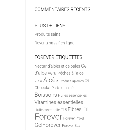
COMMENTAIRES RÉCENTS
PLUS DE LIENS
Produits sains
Revenu passif en ligne
FOREVER ÉTIQUETTES
Gel
Nectar d'aloès et de baies
d'aloe vera
Pêches à l'aloe
Aloès
vera
C9
Produits apicoles
Chocolat
Pack combiné
Boissons
Huiles essentielles
Vitamines essentielles
Fit
Fibres
F15
Huile essentielle
Forever
Forever Pro-B
GelForever
Forever Sea