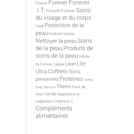
Forever
Forever
Forever
.I.T.
Soins
Forever
Forever
du visage et du corps
Protection de la
Halal
peau
Hydrater la peau
Nettoyer la peau
Soins
de la peau
Produits de
soins de la peau
Infinite
Lite
Lean
by Forever
Casher
Ultra
Coffrets
Soins
Protéines
personnels
Sonya
Therm
Pack de
Daily Skincare
Vanille
trois
Végétariens et
Vitamine C
végétaliens
Compléments
alimentaires