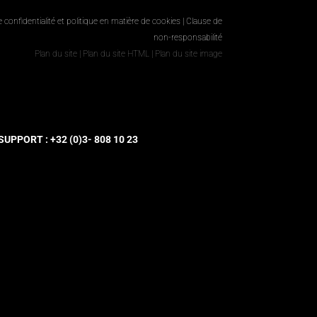
e confidentialité et politique en matière de cookies
|
Clause de
non-responsabilité
Plan du site
|
Plan du site HTML
|
Plan du site image
UPPORT : +32 (0)3- 808 10 23