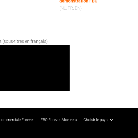
démonstration FBO
(NL, FR, EN)
s (sous-titres en français)
 commerciale Forever
FBO Forever Aloe vera
Choisir le pays