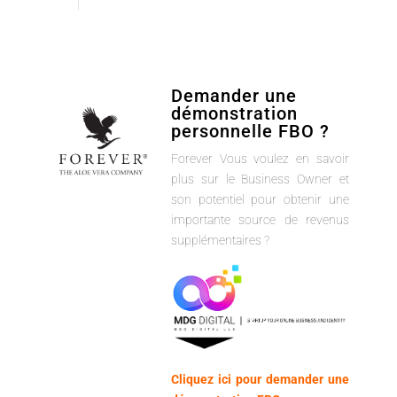
Demander une
démonstration
personnelle FBO ?
Forever Vous voulez en savoir
plus sur le Business Owner et
son potentiel pour obtenir une
importante source de revenus
supplémentaires ?
Cliquez ici pour demander une