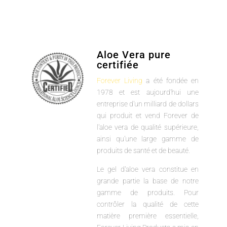
Aloe Vera pure
certifiée
Forever Living
a été fondée en
1978 et est aujourd'hui une
entreprise d'un milliard de dollars
qui produit et vend Forever de
l'aloe vera de qualité supérieure,
ainsi qu'une large gamme de
produits de santé et de beauté.
Le gel d'aloe vera constitue en
grande partie la base de notre
gamme de produits. Pour
contrôler la qualité de cette
matière première essentielle,