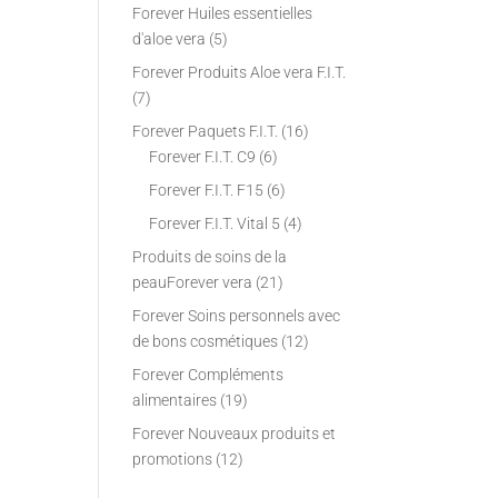
Forever Huiles essentielles
d'aloe vera
(5)
Forever Produits Aloe vera F.I.T.
(7)
Forever Paquets F.I.T.
(16)
Forever F.I.T. C9
(6)
Forever F.I.T. F15
(6)
Forever F.I.T. Vital 5
(4)
Produits de soins de la
peauForever vera
(21)
Forever Soins personnels avec
de bons cosmétiques
(12)
Forever Compléments
alimentaires
(19)
Forever Nouveaux produits et
promotions
(12)