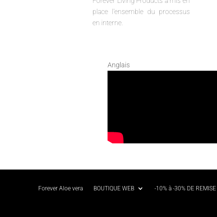
Forever Living Products a mis en
place l'ensemble du processus
en interne.
Anglais
Forever Aloe vera
BOUTIQUE WEB
-10% à -30% DE REMISE 