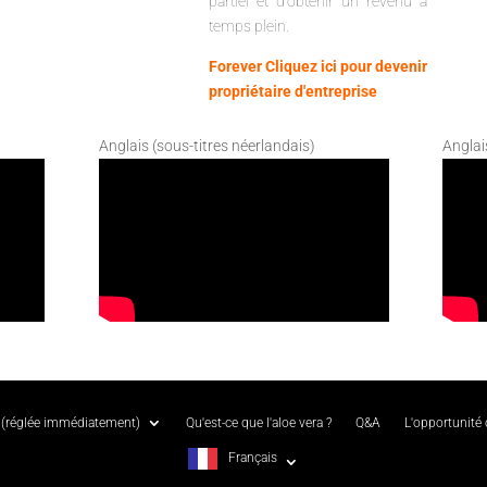
partiel et d'obtenir un revenu à
temps plein.
Forever Cliquez ici pour devenir
propriétaire d'entreprise
Anglais (sous-titres néerlandais)
Anglai
(réglée immédiatement)
Qu'est-ce que l'aloe vera ?
Q&A
L'opportunité
Français