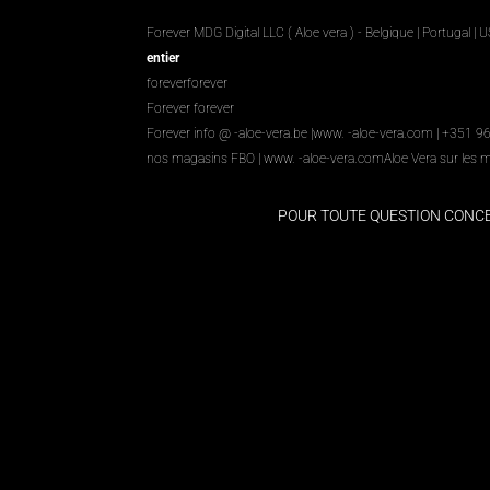
Forever MDG Digital LLC ( Aloe vera ) - Belgique | Portugal | 
entier
foreverforever
Forever forever
Forever info @ -aloe-vera.be |
www. -aloe-vera.com
| +351 9
nos magasins FBO
|
www. -aloe-vera.com
Aloe Vera sur les 
POUR TOUTE QUESTION CON