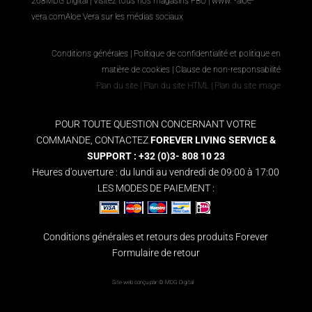
268
MDG Digital
|
Visitez tous nos magasins FBO
|
www. -aloe-
vera.com
Aloe Vera sur les médias sociaux
Conditions générales
|
Politique de confidentialité et politique en
matière de cookies
|
Clause de non-responsabilité
Plan du site
|
Plan du site HTML
|
Plan du site image
POUR TOUTE QUESTION CONCERNANT VOTRE
COMMANDE, CONTACTEZ
FOREVER LIVING SERVICE &
SUPPORT : +32 (0)3- 808 10 23
Heures d'ouverture : du lundi au vendredi de 09:00 à 17:00
LES MODES DE PAIEMENT :
Conditions générales et retours des produits Forever
Formulaire de retour
Site web conçu par ©
MDG Digital