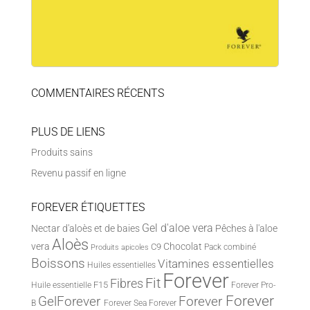
COMMENTAIRES RÉCENTS
PLUS DE LIENS
Produits sains
Revenu passif en ligne
FOREVER ÉTIQUETTES
Gel d'aloe vera
Nectar d'aloès et de baies
Pêches à l'aloe
Aloès
vera
Chocolat
C9
Pack combiné
Produits apicoles
Boissons
Vitamines essentielles
Huiles essentielles
Forever
Fit
Fibres
F15
Huile essentielle
Forever Pro-
Forever
Forever
GelForever
B
Forever Sea
Forever