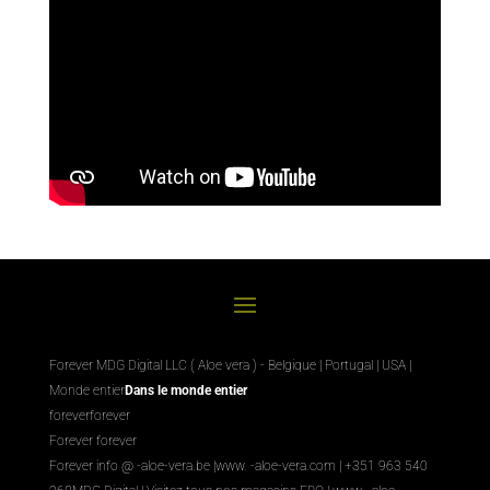
Forever MDG Digital LLC ( Aloe vera ) - Belgique | Portugal | USA |
Monde entier
Dans le monde entier
foreverforever
Forever forever
Forever info @ -aloe-vera.be |
www. -aloe-vera.com
| +351 963 540