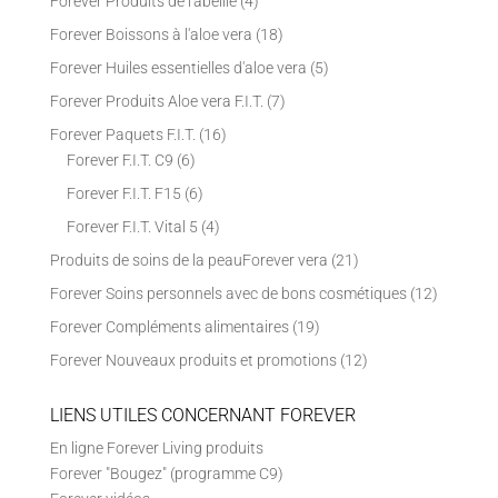
Forever Produits de l'abeille
(4)
Forever Boissons à l'aloe vera
(18)
Forever Huiles essentielles d'aloe vera
(5)
Forever Produits Aloe vera F.I.T.
(7)
Forever Paquets F.I.T.
(16)
Forever F.I.T. C9
(6)
Forever F.I.T. F15
(6)
Forever F.I.T. Vital 5
(4)
Produits de soins de la peauForever vera
(21)
Forever Soins personnels avec de bons cosmétiques
(12)
Forever Compléments alimentaires
(19)
Forever Nouveaux produits et promotions
(12)
LIENS UTILES CONCERNANT FOREVER
En ligne Forever Living produits
Forever "Bougez" (programme C9)