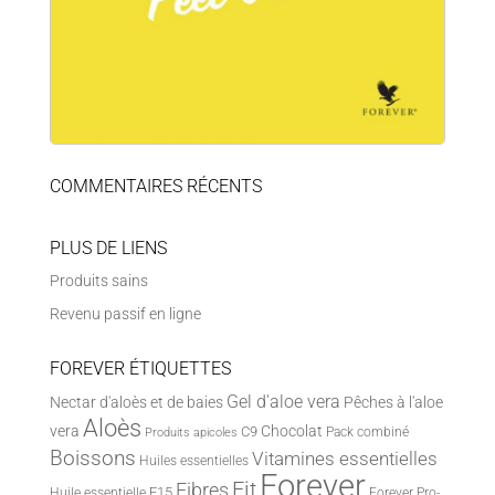
COMMENTAIRES RÉCENTS
PLUS DE LIENS
Produits sains
Revenu passif en ligne
FOREVER ÉTIQUETTES
Gel d'aloe vera
Nectar d'aloès et de baies
Pêches à l'aloe
Aloès
vera
Chocolat
C9
Pack combiné
Produits apicoles
Boissons
Vitamines essentielles
Huiles essentielles
Forever
Fit
Fibres
F15
Huile essentielle
Forever Pro-