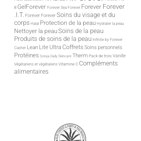
Forever
Forever
GelForever
B
Forever Sea
Forever
.I.T.
Soins du visage et du
Forever
Forever
corps
Protection de la peau
Halal
Hydrater la peau
Nettoyer la peau
Soins de la peau
Produits de soins de la peau
Infinite by Forever
Lite Ultra
Coffrets
Lean
Soins personnels
Casher
Protéines
Therm
Vanille
Pack de trois
Sonya Daily Skincare
Compléments
Vitamine C
Végétariens et végétaliens
alimentaires