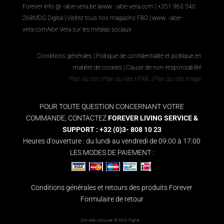
Forever info @ -aloe-vera.be |
www. -aloe-vera.com
| +351 963 540
268
MDG Digital
|
Visitez tous nos magasins FBO
|
www. -aloe-
vera.com
Aloe Vera sur les médias sociaux
Conditions générales
|
Politique de confidentialité et politique en
matière de cookies
|
Clause de non-responsabilité
Plan du site
|
Plan du site HTML
|
Plan du site image
POUR TOUTE QUESTION CONCERNANT VOTRE
COMMANDE, CONTACTEZ
FOREVER LIVING SERVICE &
SUPPORT : +32 (0)3- 808 10 23
Heures d'ouverture : du lundi au vendredi de 09:00 à 17:00
LES MODES DE PAIEMENT :
Conditions générales et retours des produits Forever
Formulaire de retour
Site web conçu par ©
MDG Digital