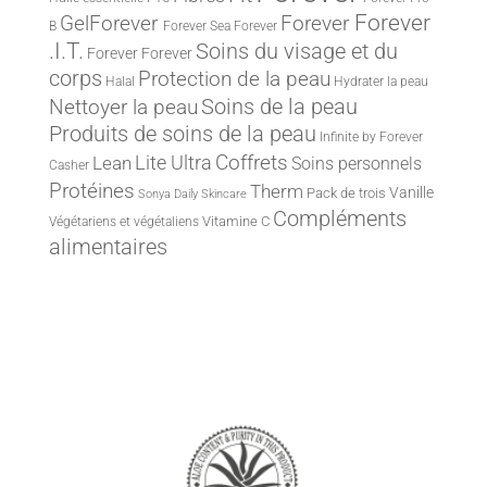
Forever
Forever
GelForever
B
Forever Sea
Forever
.I.T.
Soins du visage et du
Forever
Forever
corps
Protection de la peau
Halal
Hydrater la peau
Nettoyer la peau
Soins de la peau
Produits de soins de la peau
Infinite by Forever
Lite Ultra
Coffrets
Lean
Soins personnels
Casher
Protéines
Therm
Vanille
Pack de trois
Sonya Daily Skincare
Compléments
Vitamine C
Végétariens et végétaliens
alimentaires