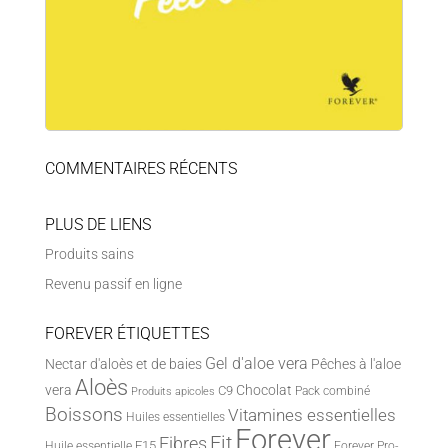
COMMENTAIRES RÉCENTS
PLUS DE LIENS
Produits sains
Revenu passif en ligne
FOREVER ÉTIQUETTES
Gel d'aloe vera
Nectar d'aloès et de baies
Pêches à l'aloe
Aloès
vera
Chocolat
C9
Pack combiné
Produits apicoles
Boissons
Vitamines essentielles
Huiles essentielles
Forever
Fit
Fibres
F15
Huile essentielle
Forever Pro-