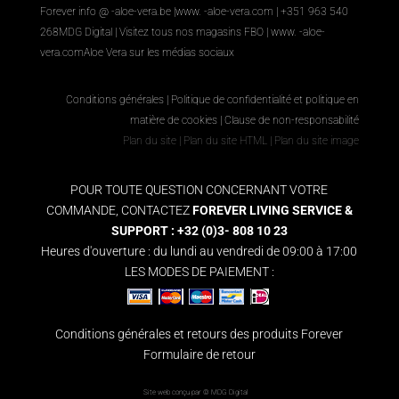
Forever info @ -aloe-vera.be |
www. -aloe-vera.com
| +351 963 540
268
MDG Digital
|
Visitez tous nos magasins FBO
|
www. -aloe-
vera.com
Aloe Vera sur les médias sociaux
Conditions générales
|
Politique de confidentialité et politique en
matière de cookies
|
Clause de non-responsabilité
Plan du site
|
Plan du site HTML
|
Plan du site image
POUR TOUTE QUESTION CONCERNANT VOTRE
COMMANDE, CONTACTEZ
FOREVER LIVING SERVICE &
SUPPORT : +32 (0)3- 808 10 23
Heures d'ouverture : du lundi au vendredi de 09:00 à 17:00
LES MODES DE PAIEMENT :
Conditions générales et retours des produits Forever
Formulaire de retour
Site web conçu par ©
MDG Digital