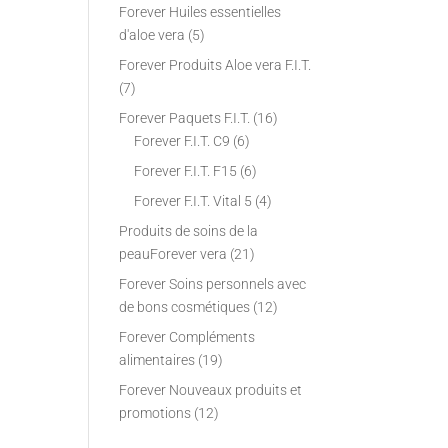
Forever Huiles essentielles
d'aloe vera
(5)
Forever Produits Aloe vera F.I.T.
(7)
Forever Paquets F.I.T.
(16)
Forever F.I.T. C9
(6)
Forever F.I.T. F15
(6)
Forever F.I.T. Vital 5
(4)
Produits de soins de la
peauForever vera
(21)
Forever Soins personnels avec
de bons cosmétiques
(12)
Forever Compléments
alimentaires
(19)
Forever Nouveaux produits et
promotions
(12)