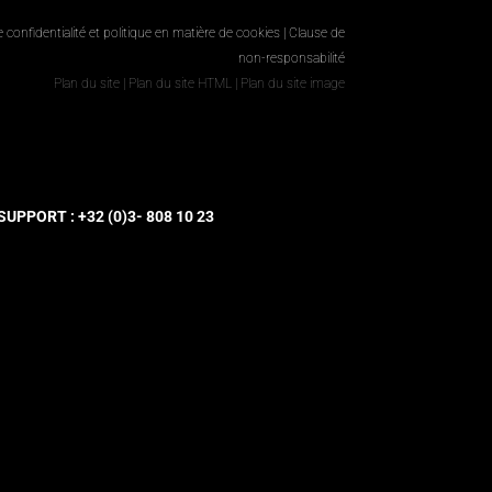
e confidentialité et politique en matière de cookies
|
Clause de
non-responsabilité
Plan du site
|
Plan du site HTML
|
Plan du site image
UPPORT : +32 (0)3- 808 10 23