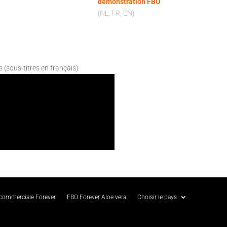
démonstration FBO
(NL, FR, EN)
s (sous-titres en français)
 commerciale Forever
FBO Forever Aloe vera
Choisir le pays