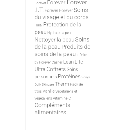
Forever
Forever
Forever
.I.T.
Soins
Forever
Forever
du visage et du corps
Protection de la
Halal
peau
Hydrater la peau
Nettoyer la peau
Soins
de la peau
Produits de
soins de la peau
Infinite
Lite
Lean
by Forever
Casher
Ultra
Coffrets
Soins
Protéines
personnels
Sonya
Therm
Pack de
Daily Skincare
Vanille
trois
Végétariens et
Vitamine C
végétaliens
Compléments
alimentaires