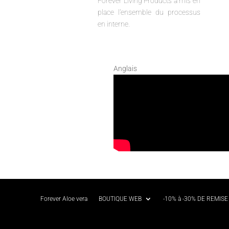
Forever Living Products a mis en
place l'ensemble du processus
en interne.
Anglais
Forever Aloe vera
BOUTIQUE WEB
-10% à -30% DE REMISE 