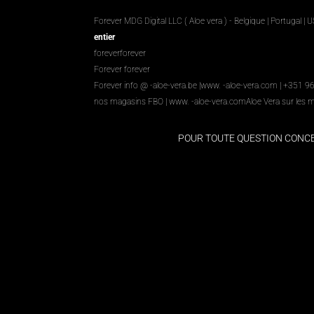
Forever MDG Digital LLC ( Aloe vera ) - Belgique | Portugal | 
entier
foreverforever
Forever forever
Forever info @ -aloe-vera.be |
www. -aloe-vera.com
| +351 9
nos magasins FBO
|
www. -aloe-vera.com
Aloe Vera sur les 
POUR TOUTE QUESTION CON