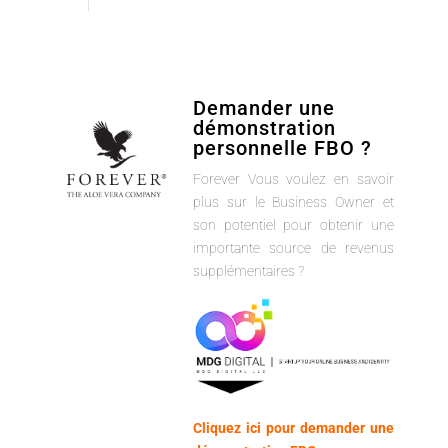
Demander une
démonstration
personnelle FBO ?
Forever Vous voulez en savoir
plus sur le Business Owner et
son potentiel pour obtenir une
importante source de revenus
supplémentaires ?
Cliquez ici pour demander une