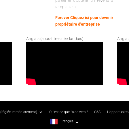
partiel et d'obtenir un revenu à
temps plein.
Forever Cliquez ici pour devenir
propriétaire d'entreprise
Anglais (sous-titres néerlandais)
Anglai
(réglée immédiatement)
Qu'est-ce que l'aloe vera ?
Q&A
L'opportunité
Français