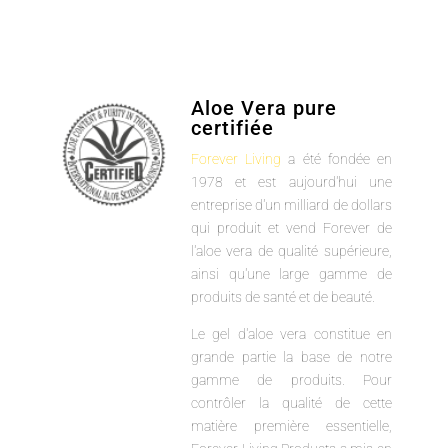
Aloe Vera pure
certifiée
Forever Living
a été fondée en
1978 et est aujourd'hui une
entreprise d'un milliard de dollars
qui produit et vend Forever de
l'aloe vera de qualité supérieure,
ainsi qu'une large gamme de
produits de santé et de beauté.
Le gel d'aloe vera constitue en
grande partie la base de notre
gamme de produits. Pour
contrôler la qualité de cette
matière première essentielle,