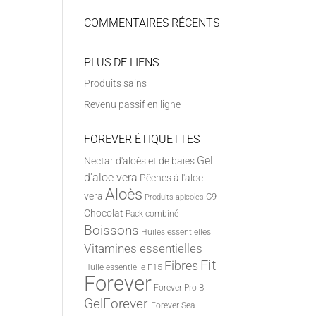
COMMENTAIRES RÉCENTS
PLUS DE LIENS
Produits sains
Revenu passif en ligne
FOREVER ÉTIQUETTES
Gel
Nectar d'aloès et de baies
d'aloe vera
Pêches à l'aloe
Aloès
vera
C9
Produits apicoles
Chocolat
Pack combiné
Boissons
Huiles essentielles
Vitamines essentielles
Fit
Fibres
F15
Huile essentielle
Forever
Forever Pro-B
GelForever
Forever Sea