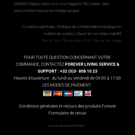
268
MDG Digital
|
Visitez tous nos magasins FBO
|
www. -aloe-
vera.com
Aloe Vera sur les médias sociaux
Conditions générales
|
Politique de confidentialité et politique en
matière de cookies
|
Clause de non-responsabilité
Plan du site
|
Plan du site HTML
|
Plan du site image
POUR TOUTE QUESTION CONCERNANT VOTRE
COMMANDE, CONTACTEZ
FOREVER LIVING SERVICE &
SUPPORT : +32 (0)3- 808 10 23
Heures d'ouverture : du lundi au vendredi de 09:00 à 17:00
LES MODES DE PAIEMENT :
Conditions générales et retours des produits Forever
Formulaire de retour
Site web conçu par ©
MDG Digital