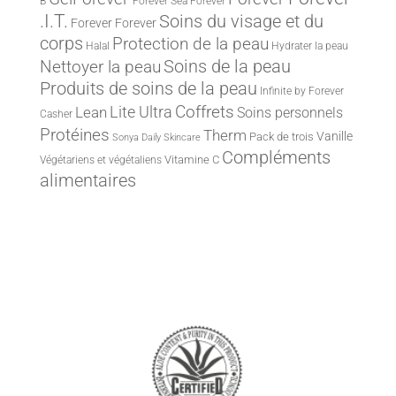
B
Forever Sea
Forever
.I.T.
Soins du visage et du
Forever
Forever
corps
Protection de la peau
Halal
Hydrater la peau
Nettoyer la peau
Soins de la peau
Produits de soins de la peau
Infinite by Forever
Lite Ultra
Coffrets
Lean
Soins personnels
Casher
Protéines
Therm
Vanille
Pack de trois
Sonya Daily Skincare
Compléments
Vitamine C
Végétariens et végétaliens
alimentaires