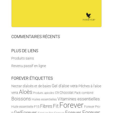
COMMENTAIRES RÉCENTS
PLUS DE LIENS
Produits sains
Revenu passif en ligne
FOREVER ÉTIQUETTES
Gel d'aloe vera
Nectar d'aloès et de baies
Pêches à l'aloe
Aloès
vera
Chocolat
C9
Pack combiné
Produits apicoles
Boissons
Vitamines essentielles
Huiles essentielles
Forever
Fit
Fibres
F15
Huile essentielle
Forever Pro-
Forever
Forever
GelForever