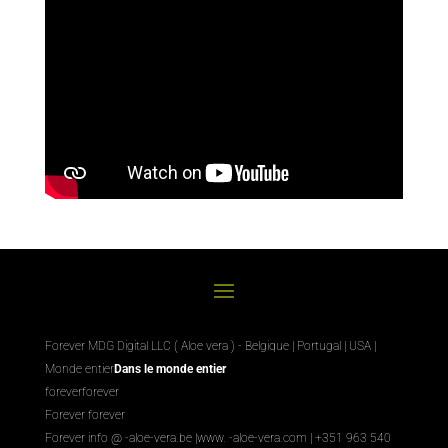
Forever MDG Digital LLC ( Aloe vera ) - Belgique | Portugal | USA |
Monde entier
Dans le monde entier
foreverforever
Forever forever
Forever info @ -aloe-vera.be |
www. -aloe-vera.com
| +351 963 540