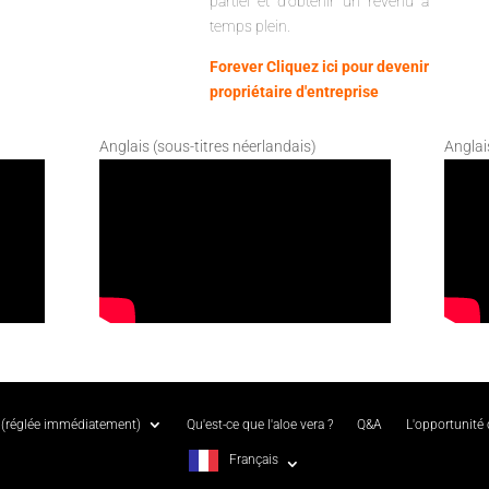
partiel et d'obtenir un revenu à
temps plein.
Forever Cliquez ici pour devenir
propriétaire d'entreprise
Anglais (sous-titres néerlandais)
Anglai
(réglée immédiatement)
Qu'est-ce que l'aloe vera ?
Q&A
L'opportunité
Français