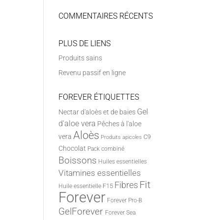
COMMENTAIRES RÉCENTS
PLUS DE LIENS
Produits sains
Revenu passif en ligne
FOREVER ÉTIQUETTES
Gel
Nectar d'aloès et de baies
d'aloe vera
Pêches à l'aloe
Aloès
vera
C9
Produits apicoles
Chocolat
Pack combiné
Boissons
Huiles essentielles
Vitamines essentielles
Fit
Fibres
F15
Huile essentielle
Forever
Forever Pro-B
GelForever
Forever Sea