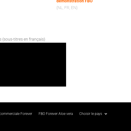
démonstration FBO
(NL, FR, EN)
s (sous-titres en français)
 commerciale Forever
FBO Forever Aloe vera
Choisir le pays