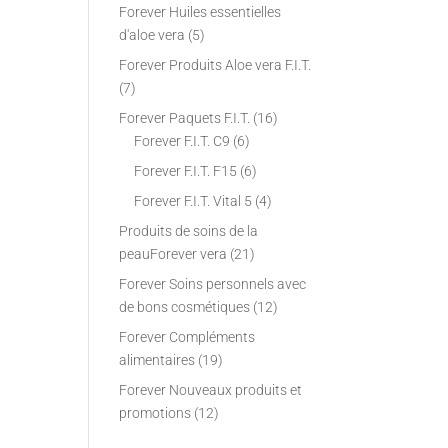
Forever Huiles essentielles
d'aloe vera
(5)
Forever Produits Aloe vera F.I.T.
(7)
Forever Paquets F.I.T.
(16)
Forever F.I.T. C9
(6)
Forever F.I.T. F15
(6)
Forever F.I.T. Vital 5
(4)
Produits de soins de la
peauForever vera
(21)
Forever Soins personnels avec
de bons cosmétiques
(12)
Forever Compléments
alimentaires
(19)
Forever Nouveaux produits et
promotions
(12)