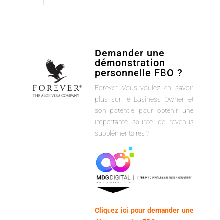
Demander une
démonstration
personnelle FBO ?
Forever Vous voulez en savoir
plus sur le Business Owner et
son potentiel pour obtenir une
importante source de revenus
supplémentaires ?
Cliquez ici pour demander une