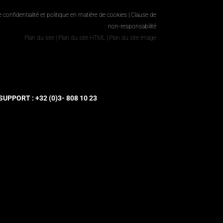
e confidentialité et politique en matière de cookies
|
Clause de
non-responsabilité
Plan du site
|
Plan du site HTML
|
Plan du site image
UPPORT : +32 (0)3- 808 10 23