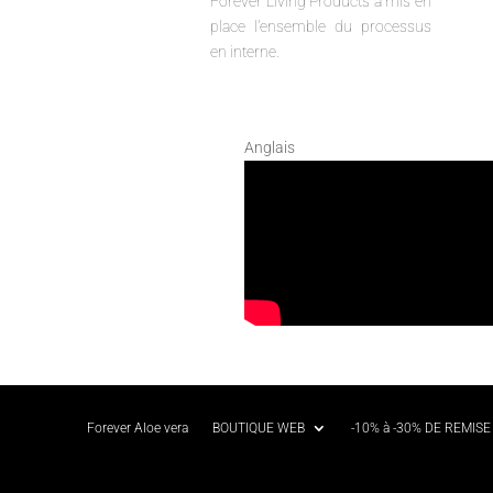
Forever Living Products a mis en
place l'ensemble du processus
en interne.
Anglais
Forever Aloe vera
BOUTIQUE WEB
-10% à -30% DE REMISE 