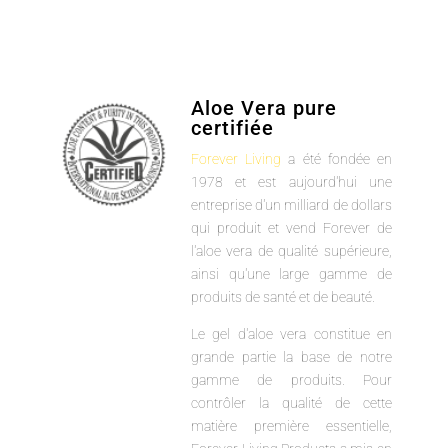
Aloe Vera pure
certifiée
Forever Living
a été fondée en
1978 et est aujourd'hui une
entreprise d'un milliard de dollars
qui produit et vend Forever de
l'aloe vera de qualité supérieure,
ainsi qu'une large gamme de
produits de santé et de beauté.
Le gel d'aloe vera constitue en
grande partie la base de notre
gamme de produits. Pour
contrôler la qualité de cette
matière première essentielle,