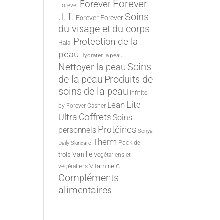
Forever
Forever
Forever
.I.T.
Soins
Forever
Forever
du visage et du corps
Protection de la
Halal
peau
Hydrater la peau
Nettoyer la peau
Soins
de la peau
Produits de
soins de la peau
Infinite
Lite
Lean
by Forever
Casher
Ultra
Coffrets
Soins
Protéines
personnels
Sonya
Therm
Pack de
Daily Skincare
Vanille
trois
Végétariens et
Vitamine C
végétaliens
Compléments
alimentaires