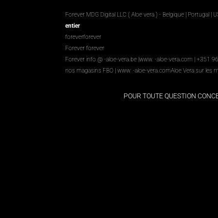
Forever MDG Digital LLC ( Aloe vera ) - Belgique | Portugal | 
entier
foreverforever
Forever forever
Forever info @ -aloe-vera.be |
www. -aloe-vera.com
| +351 9
nos magasins FBO
|
www. -aloe-vera.com
Aloe Vera sur les 
POUR TOUTE QUESTION CON