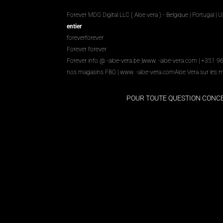
Forever MDG Digital LLC ( Aloe vera ) - Belgique | Portugal | 
entier
foreverforever
Forever forever
Forever info @ -aloe-vera.be |
www. -aloe-vera.com
| +351 9
nos magasins FBO
|
www. -aloe-vera.com
Aloe Vera sur les 
POUR TOUTE QUESTION CON