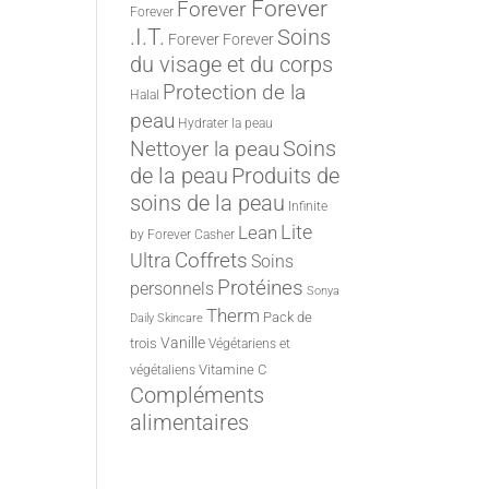
Forever
Forever
Forever
.I.T.
Soins
Forever
Forever
du visage et du corps
Protection de la
Halal
peau
Hydrater la peau
Nettoyer la peau
Soins
de la peau
Produits de
soins de la peau
Infinite
Lite
Lean
by Forever
Casher
Ultra
Coffrets
Soins
Protéines
personnels
Sonya
Therm
Pack de
Daily Skincare
Vanille
trois
Végétariens et
Vitamine C
végétaliens
Compléments
alimentaires