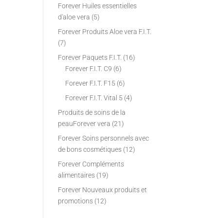
Forever Huiles essentielles
d'aloe vera
(5)
Forever Produits Aloe vera F.I.T.
(7)
Forever Paquets F.I.T.
(16)
Forever F.I.T. C9
(6)
Forever F.I.T. F15
(6)
Forever F.I.T. Vital 5
(4)
Produits de soins de la
peauForever vera
(21)
Forever Soins personnels avec
de bons cosmétiques
(12)
Forever Compléments
alimentaires
(19)
Forever Nouveaux produits et
promotions
(12)