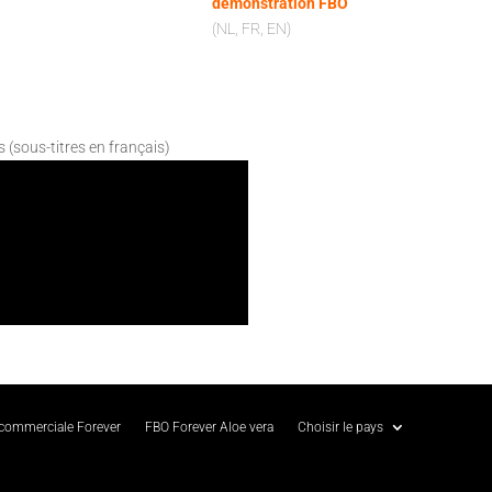
démonstration FBO
(NL, FR, EN)
s (sous-titres en français)
 commerciale Forever
FBO Forever Aloe vera
Choisir le pays