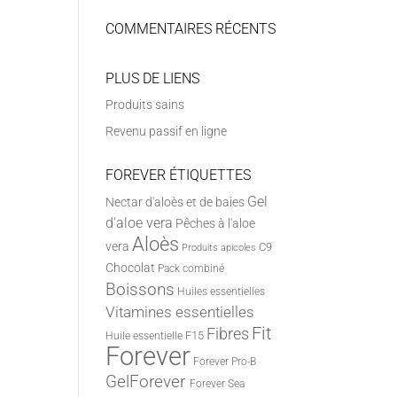
COMMENTAIRES RÉCENTS
PLUS DE LIENS
Produits sains
Revenu passif en ligne
FOREVER ÉTIQUETTES
Gel
Nectar d'aloès et de baies
d'aloe vera
Pêches à l'aloe
Aloès
vera
C9
Produits apicoles
Chocolat
Pack combiné
Boissons
Huiles essentielles
Vitamines essentielles
Fit
Fibres
F15
Huile essentielle
Forever
Forever Pro-B
GelForever
Forever Sea