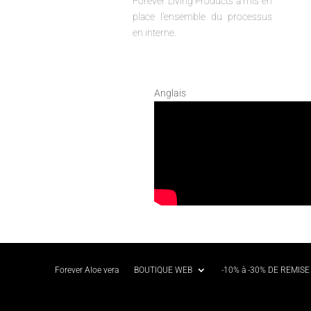
Forever Living Products a mis en
place l'ensemble du processus
en interne.
Anglais
Forever Aloe vera
BOUTIQUE WEB
-10% à -30% DE REMISE 