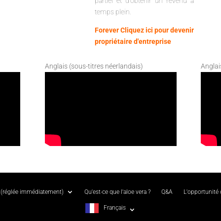
partiel et d'obtenir un revenu à
temps plein.
Forever Cliquez ici pour devenir
propriétaire d'entreprise
Anglais (sous-titres néerlandais)
Anglai
(réglée immédiatement)
Qu'est-ce que l'aloe vera ?
Q&A
L'opportunité
Français