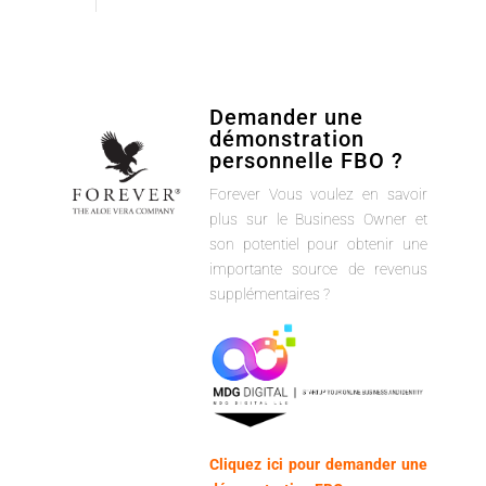
Demander une
démonstration
personnelle FBO ?
Forever Vous voulez en savoir
plus sur le Business Owner et
son potentiel pour obtenir une
importante source de revenus
supplémentaires ?
Cliquez ici pour demander une