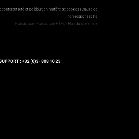
e confidentialité et politique en matière de cookies
|
Clause de
non-responsabilité
Plan du site
|
Plan du site HTML
|
Plan du site image
UPPORT : +32 (0)3- 808 10 23