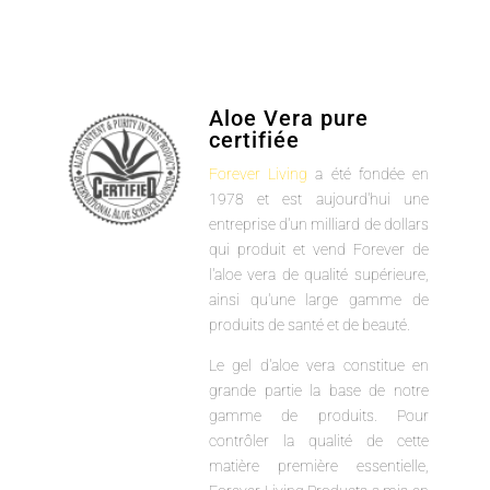
Aloe Vera pure
certifiée
Forever Living
a été fondée en
1978 et est aujourd'hui une
entreprise d'un milliard de dollars
qui produit et vend Forever de
l'aloe vera de qualité supérieure,
ainsi qu'une large gamme de
produits de santé et de beauté.
Le gel d'aloe vera constitue en
grande partie la base de notre
gamme de produits. Pour
contrôler la qualité de cette
matière première essentielle,