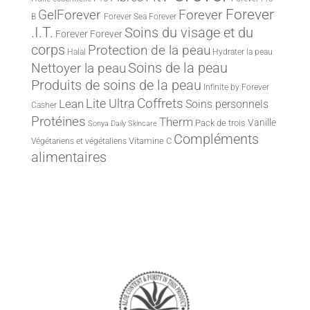
Forever
Forever
GelForever
B
Forever Sea
Forever
.I.T.
Soins du visage et du
Forever
Forever
corps
Protection de la peau
Halal
Hydrater la peau
Nettoyer la peau
Soins de la peau
Produits de soins de la peau
Infinite by Forever
Lite Ultra
Coffrets
Lean
Soins personnels
Casher
Protéines
Therm
Vanille
Pack de trois
Sonya Daily Skincare
Compléments
Vitamine C
Végétariens et végétaliens
alimentaires