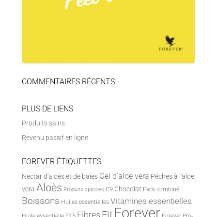
COMMENTAIRES RÉCENTS
PLUS DE LIENS
Produits sains
Revenu passif en ligne
FOREVER ÉTIQUETTES
Gel d'aloe vera
Nectar d'aloès et de baies
Pêches à l'aloe
Aloès
vera
Chocolat
C9
Pack combiné
Produits apicoles
Boissons
Vitamines essentielles
Huiles essentielles
Forever
Fit
Fibres
F15
Huile essentielle
Forever Pro-