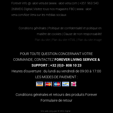
Forever info @ -aloe-vera.be |
www. -aloe-vera.com
| +351 963 540
268
MDG Digital
|
Visitez tous nos magasins FBO
|
www. -aloe-
vera.com
Aloe Vera sur les médias sociaux
Conditions générales
|
Politique de confidentialité et politique en
matière de cookies
|
Clause de non-responsabilité
Plan du site
|
Plan du site HTML
|
Plan du site image
POUR TOUTE QUESTION CONCERNANT VOTRE
COMMANDE, CONTACTEZ
FOREVER LIVING SERVICE &
SUPPORT : +32 (0)3- 808 10 23
Heures d'ouverture : du lundi au vendredi de 09:00 à 17:00
LES MODES DE PAIEMENT :
Conditions générales et retours des produits Forever
Formulaire de retour
Site web conçu par ©
MDG Digital