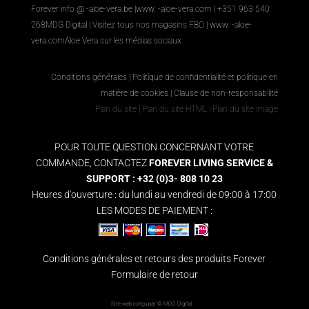
Forever info @ -aloe-vera.be |
www. -aloe-vera.com
| +351 963 540
268
MDG Digital
|
Visitez tous nos magasins FBO
|
www. -aloe-
vera.com
Aloe Vera sur les médias sociaux
Conditions générales
|
Politique de confidentialité et politique en
matière de cookies
|
Clause de non-responsabilité
Plan du site
|
Plan du site HTML
|
Plan du site image
POUR TOUTE QUESTION CONCERNANT VOTRE
COMMANDE, CONTACTEZ
FOREVER LIVING SERVICE &
SUPPORT : +32 (0)3- 808 10 23
Heures d'ouverture : du lundi au vendredi de 09:00 à 17:00
LES MODES DE PAIEMENT :
Conditions générales et retours des produits Forever
Formulaire de retour
Site web conçu par ©
MDG Digital