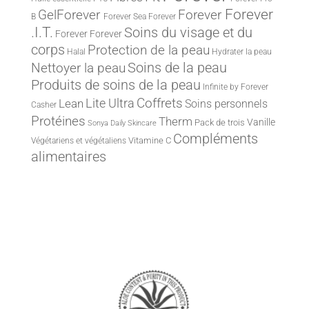
Forever
Forever
GelForever
B
Forever Sea
Forever
.I.T.
Soins du visage et du
Forever
Forever
corps
Protection de la peau
Halal
Hydrater la peau
Nettoyer la peau
Soins de la peau
Produits de soins de la peau
Infinite by Forever
Lite Ultra
Coffrets
Lean
Soins personnels
Casher
Protéines
Therm
Vanille
Pack de trois
Sonya Daily Skincare
Compléments
Vitamine C
Végétariens et végétaliens
alimentaires