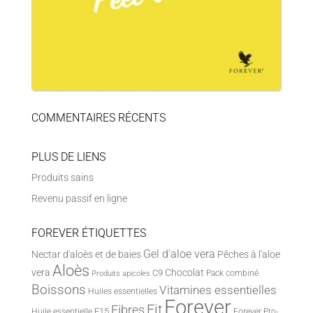
COMMENTAIRES RÉCENTS
PLUS DE LIENS
Produits sains
Revenu passif en ligne
FOREVER ÉTIQUETTES
Gel d'aloe vera
Nectar d'aloès et de baies
Pêches à l'aloe
Aloès
vera
Chocolat
C9
Pack combiné
Produits apicoles
Boissons
Vitamines essentielles
Huiles essentielles
Forever
Fit
Fibres
F15
Huile essentielle
Forever Pro-